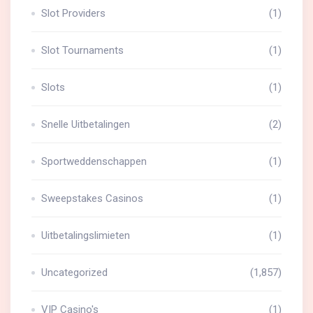
Slot Providers
(1)
Slot Tournaments
(1)
Slots
(1)
Snelle Uitbetalingen
(2)
Sportweddenschappen
(1)
Sweepstakes Casinos
(1)
Uitbetalingslimieten
(1)
Uncategorized
(1,857)
VIP Casino's
(1)