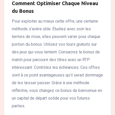
Comment Optimiser Chaque Niveau
du Bonus
Pour exploiter au mieux cette offre, une certaine
méthode s’avère utile. Étudiez avec soin les
termes de mise, elles peuvent varier pour chaque
portion du bonus. Utilisez vos tours gratuits sur
des jeux qui vous tentent. Consacrez le bonus de
match pour parcourir des titres avec un RTP
intéressant. Contrôlez les échéances. Ces offres
sont à ce point avantageuses qu’il serait dommage
de les laisser passer. Grâce à une méthode
réfléchie, vous changez ce bonus de bienvenue en
un capital de départ solide pour vos futures
parties.