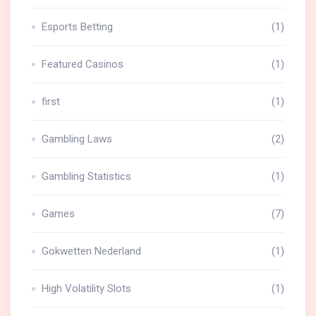
Esports Betting
(1)
Featured Casinos
(1)
first
(1)
Gambling Laws
(2)
Gambling Statistics
(1)
Games
(7)
Gokwetten Nederland
(1)
High Volatility Slots
(1)