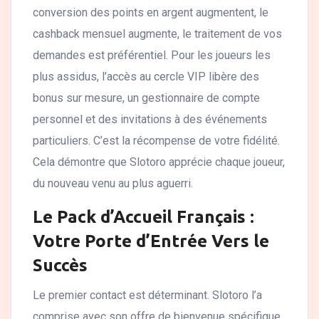
conversion des points en argent augmentent, le
cashback mensuel augmente, le traitement de vos
demandes est préférentiel. Pour les joueurs les
plus assidus, l’accès au cercle VIP libère des
bonus sur mesure, un gestionnaire de compte
personnel et des invitations à des événements
particuliers. C’est la récompense de votre fidélité.
Cela démontre que Slotoro apprécie chaque joueur,
du nouveau venu au plus aguerri.
Le Pack d’Accueil Français :
Votre Porte d’Entrée Vers le
Succès
Le premier contact est déterminant. Slotoro l’a
comprise avec son offre de bienvenue spécifique