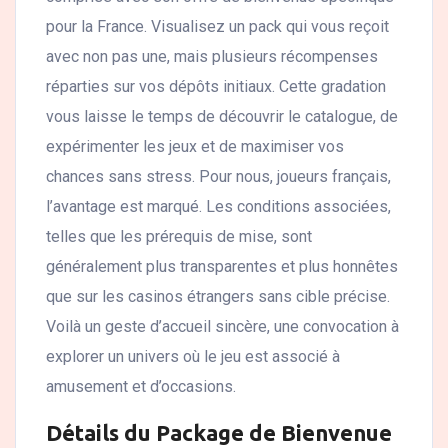
pour la France. Visualisez un pack qui vous reçoit
avec non pas une, mais plusieurs récompenses
réparties sur vos dépôts initiaux. Cette gradation
vous laisse le temps de découvrir le catalogue, de
expérimenter les jeux et de maximiser vos
chances sans stress. Pour nous, joueurs français,
l’avantage est marqué. Les conditions associées,
telles que les prérequis de mise, sont
généralement plus transparentes et plus honnêtes
que sur les casinos étrangers sans cible précise.
Voilà un geste d’accueil sincère, une convocation à
explorer un univers où le jeu est associé à
amusement et d’occasions.
Détails du Package de Bienvenue