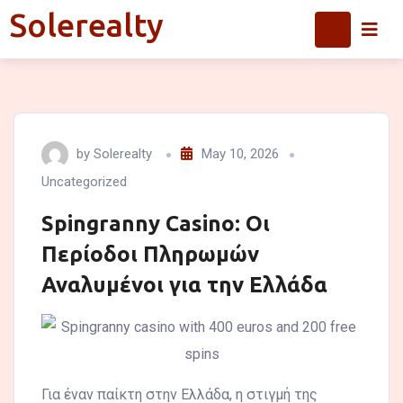
Skip
Solerealty
Solerealty
to
content
by
Solerealty
May 10, 2026
Uncategorized
Spingranny Casino: Οι
Περίοδοι Πληρωμών
Αναλυμένοι για την Ελλάδα
Για έναν παίκτη στην Ελλάδα, η στιγμή της