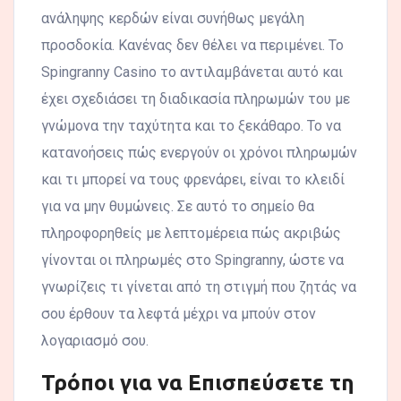
ανάληψης κερδών είναι συνήθως μεγάλη
προσδοκία. Κανένας δεν θέλει να περιμένει. Το
Spingranny Casino το αντιλαμβάνεται αυτό και
έχει σχεδιάσει τη διαδικασία πληρωμών του με
γνώμονα την ταχύτητα και το ξεκάθαρο. Το να
κατανοήσεις πώς ενεργούν οι χρόνοι πληρωμών
και τι μπορεί να τους φρενάρει, είναι το κλειδί
για να μην θυμώνεις. Σε αυτό το σημείο θα
πληροφορηθείς με λεπτομέρεια πώς ακριβώς
γίνονται οι πληρωμές στο Spingranny, ώστε να
γνωρίζεις τι γίνεται από τη στιγμή που ζητάς να
σου έρθουν τα λεφτά μέχρι να μπούν στον
λογαριασμό σου.
Τρόποι για να Επισπεύσετε τη