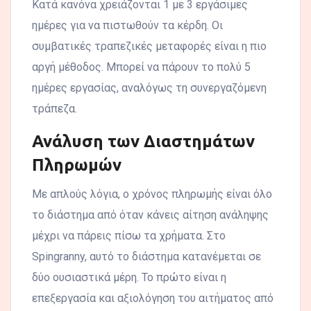
Κατά κανόνα χρειάζονται 1 με 3 εργάσιμες
ημέρες για να πιστωθούν τα κέρδη. Οι
συμβατικές τραπεζικές μεταφορές είναι η πιο
αργή μέθοδος. Μπορεί να πάρουν το πολύ 5
ημέρες εργασίας, αναλόγως τη συνεργαζόμενη
τράπεζα.
Ανάλυση των Διαστημάτων
Πληρωμών
Με απλούς λόγια, ο χρόνος πληρωμής είναι όλο
το διάστημα από όταν κάνεις αίτηση ανάληψης
μέχρι να πάρεις πίσω τα χρήματα. Στο
Spingranny, αυτό το διάστημα κατανέμεται σε
δύο ουσιαστικά μέρη. Το πρώτο είναι η
επεξεργασία και αξιολόγηση του αιτήματος από