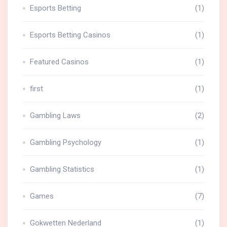
Esports Betting
(1)
Esports Betting Casinos
(1)
Featured Casinos
(1)
first
(1)
Gambling Laws
(2)
Gambling Psychology
(1)
Gambling Statistics
(1)
Games
(7)
Gokwetten Nederland
(1)