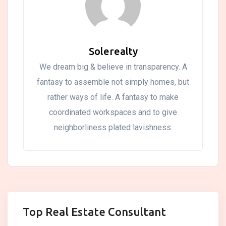
Solerealty
We dream big & believe in transparency. A
fantasy to assemble not simply homes, but
rather ways of life. A fantasy to make
coordinated workspaces and to give
neighborliness plated lavishness.
Top Real Estate Consultant