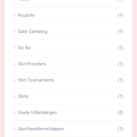
Roulette
(1)
Safe Gambling
(1)
Sic Bo
(1)
Slot Providers
(1)
Slot Tournaments
(1)
Slots
(1)
Snelle Uitbetalingen
(2)
Sportweddenschappen
(1)