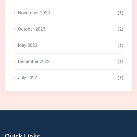
November 2023
(1)
October 2023
(2)
May 2023
(1)
December 2022
(1)
July 2022
(1)
Quick Links