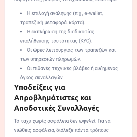
Η επιλογή ανάληψης (π.χ., e-wallet,
τραπεζική μεταφορά, κάρτα).
Η εκπλήρωση της διαδικασίας
επαλήθευσης ταυτότητας (KYC).
Οι ώρες λειτουργίας των τραπεζών και
των υπηρεσιών πληρωμών.
Οι πιθανές τεχνικές βλάβες ή αυξημένος
όγκος συναλλαγών.
Υποδείξεις για
Απροβλημάτιστες και
Αποδοτικές Συναλλαγές
Το ταχύ χωρίς ασφάλεια δεν ωφελεί. Για να
νιώθεις ασφάλεια, διάλεξε πάντα τρόπους