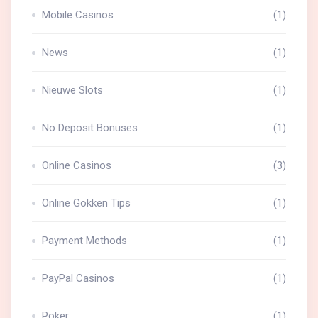
Mobile Casinos
(1)
News
(1)
Nieuwe Slots
(1)
No Deposit Bonuses
(1)
Online Casinos
(3)
Online Gokken Tips
(1)
Payment Methods
(1)
PayPal Casinos
(1)
Poker
(1)