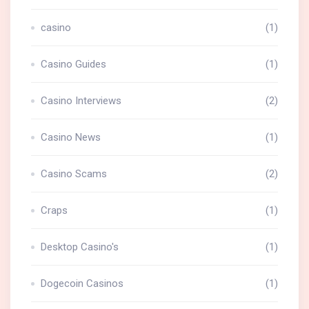
casino
(1)
Casino Guides
(1)
Casino Interviews
(2)
Casino News
(1)
Casino Scams
(2)
Craps
(1)
Desktop Casino's
(1)
Dogecoin Casinos
(1)