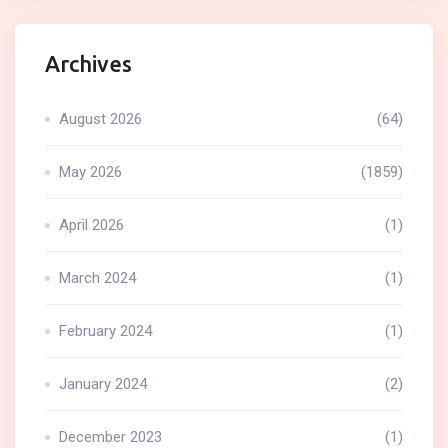
Archives
August 2026
(64)
May 2026
(1859)
April 2026
(1)
March 2024
(1)
February 2024
(1)
January 2024
(2)
December 2023
(1)