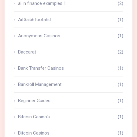
ai in finance examples 1
(2)
Aif3aib6footahd
(1)
Anonymous Casinos
(1)
Baccarat
(2)
Bank Transfer Casinos
(1)
Bankroll Management
(1)
Beginner Guides
(1)
Bitcoin Casino's
(1)
Bitcoin Casinos
(1)