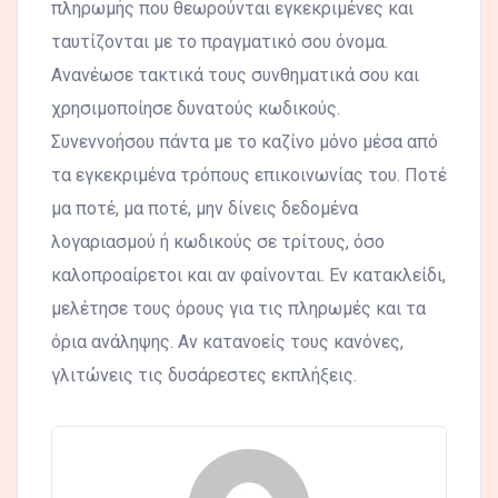
πληρωμής που θεωρούνται εγκεκριμένες και
ταυτίζονται με το πραγματικό σου όνομα.
Ανανέωσε τακτικά τους συνθηματικά σου και
χρησιμοποίησε δυνατούς κωδικούς.
Συνεννοήσου πάντα με το καζίνο μόνο μέσα από
τα εγκεκριμένα τρόπους επικοινωνίας του. Ποτέ
μα ποτέ, μα ποτέ, μην δίνεις δεδομένα
λογαριασμού ή κωδικούς σε τρίτους, όσο
καλοπροαίρετοι και αν φαίνονται. Εν κατακλείδι,
μελέτησε τους όρους για τις πληρωμές και τα
όρια ανάληψης. Αν κατανοείς τους κανόνες,
γλιτώνεις τις δυσάρεστες εκπλήξεις.