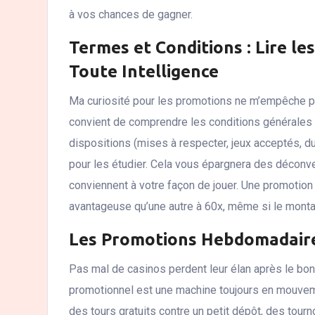
à vos chances de gagner.
Termes et Conditions : Lire le
Toute Intelligence
Ma curiosité pour les promotions ne m’empêche pas 
convient de comprendre les conditions générales
dispositions (mises à respecter, jeux acceptés, d
pour les étudier. Cela vous épargnera des déconve
conviennent à votre façon de jouer. Une promotion
avantageuse qu’une autre à 60x, même si le montan
Les Promotions Hebdomadaire
Pas mal de casinos perdent leur élan après le bon
promotionnel est une machine toujours en mouvem
des tours gratuits contre un petit dépôt, des tour