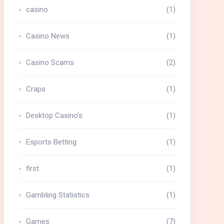
casino
(1)
Casino News
(1)
Casino Scams
(2)
Craps
(1)
Desktop Casino's
(1)
Esports Betting
(1)
first
(1)
Gambling Statistics
(1)
Games
(7)