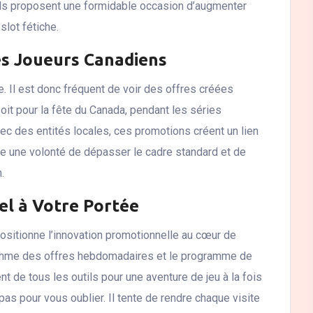
 ils proposent une formidable occasion d’augmenter
slot fétiche.
es Joueurs Canadiens
e. Il est donc fréquent de voir des offres créées
it pour la fête du Canada, pendant les séries
vec des entités locales, ces promotions créent un lien
ne une volonté de dépasser le cadre standard et de
.
el à Votre Portée
ositionne l’innovation promotionnelle au cœur de
 rythme des offres hebdomadaires et le programme de
nt de tous les outils pour une aventure de jeu à la fois
 pas pour vous oublier. Il tente de rendre chaque visite