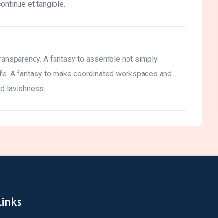
ontinue et tangible.
transparency. A fantasy to assemble not simply
life. A fantasy to make coordinated workspaces and
ed lavishness.
Links