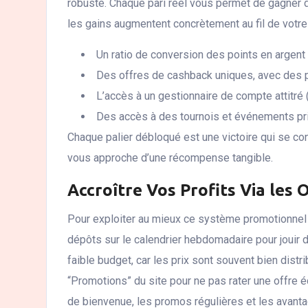
robuste. Chaque pari réel vous permet de gagner d
les gains augmentent concrètement au fil de votre
Un ratio de conversion des points en argent 
Des offres de cashback uniques, avec des 
L’accès à un gestionnaire de compte attitré 
Des accès à des tournois et événements pr
Chaque palier débloqué est une victoire qui se c
vous approche d’une récompense tangible.
Accroître Vos Profits Via les 
Pour exploiter au mieux ce système promotionnel r
dépôts sur le calendrier hebdomadaire pour jouir
faible budget, car les prix sont souvent bien distri
“Promotions” du site pour ne pas rater une offre é
de bienvenue, les promos régulières et les avanta