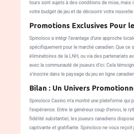
tours sont sujets à des conditions de mise, mais
votre budget de jeu et de découvrir votre nouvelle 
Promotions Exclusives Pour l
Spinoloco a intégr l’avantage d’une approche local
spécifiquement pour le marché canadien. Que ce so
éliminatoires de la LNH, ou via des partenariats a
avec la communauté de joueurs d’ici. Cela témoig
s’inscrire dans le paysage du jeu en ligne canadien
Bilan : Un Univers Promotionn
Spinoloco Casino m’a montré une plateforme qui p
l’expérience. Entre le généreux coup d’envoi, le
fidélité substantiel, les joueurs canadiens dispose
captivante et gratifiante. Spinoloco ne vous reçoit