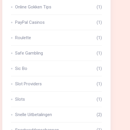
Online Gokken Tips
(1)
PayPal Casinos
(1)
Roulette
(1)
Safe Gambling
(1)
Sic Bo
(1)
Slot Providers
(1)
Slots
(1)
Snelle Uitbetalingen
(2)