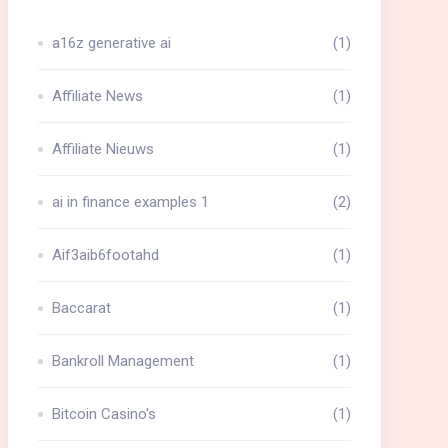
a16z generative ai
(1)
Affiliate News
(1)
Affiliate Nieuws
(1)
ai in finance examples 1
(2)
Aif3aib6footahd
(1)
Baccarat
(1)
Bankroll Management
(1)
Bitcoin Casino's
(1)