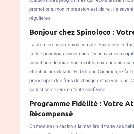
rotations, des programmes qui reconnaissent notre 
promotions, mon impression est claire : ils savent 
régulières.
Bonjour chez Spinoloco : Votre
La première impression compte. Spinoloco en fait
taillée pour vous lancer dans l’action avec un capit
conditions de mise sont écrites noir sur blanc, un
attention aux détails. En tant que Canadien, le fai
préoccuper des frais de change est un vrai plus. C
collection de jeux en toute confiance.
Programme Fidélité : Votre 
Récompensé
On mesure un casino à la manière il traite ses hab