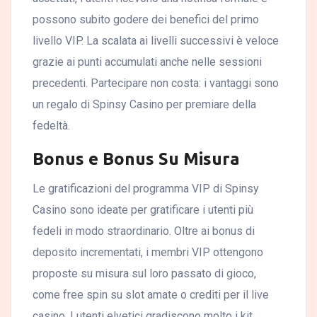
possono subito godere dei benefici del primo
livello VIP. La scalata ai livelli successivi è veloce
grazie ai punti accumulati anche nelle sessioni
precedenti. Partecipare non costa: i vantaggi sono
un regalo di Spinsy Casino per premiare della
fedeltà.
Bonus e Bonus Su Misura
Le gratificazioni del programma VIP di Spinsy
Casino sono ideate per gratificare i utenti più
fedeli in modo straordinario. Oltre ai bonus di
deposito incrementati, i membri VIP ottengono
proposte su misura sul loro passato di gioco,
come free spin su slot amate o crediti per il live
casino. I utenti elvetici gradiscono molto i kit