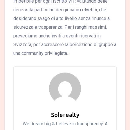
irripetibile per ogni iscritto VIP, valutando delle
necessità particolari dei giocatori elvetici, che
desiderano svago di alto livello senza rinunce a
sicurezza e trasparenza. Per i ranghi massimi,
prevediamo anche inviti a eventi riservati in
Svizzera, per accrescere la percezione di gruppo a
una community privilegiata.
Solerealty
We dream big & believe in transparency. A