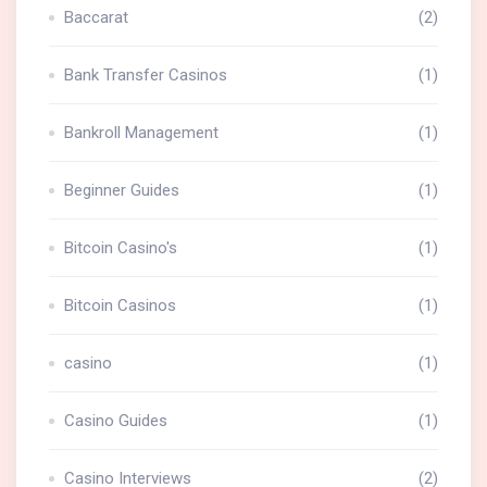
Baccarat
(2)
Bank Transfer Casinos
(1)
Bankroll Management
(1)
Beginner Guides
(1)
Bitcoin Casino's
(1)
Bitcoin Casinos
(1)
casino
(1)
Casino Guides
(1)
Casino Interviews
(2)