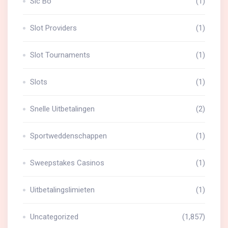
Sic Bo
(1)
Slot Providers
(1)
Slot Tournaments
(1)
Slots
(1)
Snelle Uitbetalingen
(2)
Sportweddenschappen
(1)
Sweepstakes Casinos
(1)
Uitbetalingslimieten
(1)
Uncategorized
(1,857)