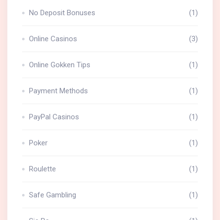
No Deposit Bonuses
(1)
Online Casinos
(3)
Online Gokken Tips
(1)
Payment Methods
(1)
PayPal Casinos
(1)
Poker
(1)
Roulette
(1)
Safe Gambling
(1)