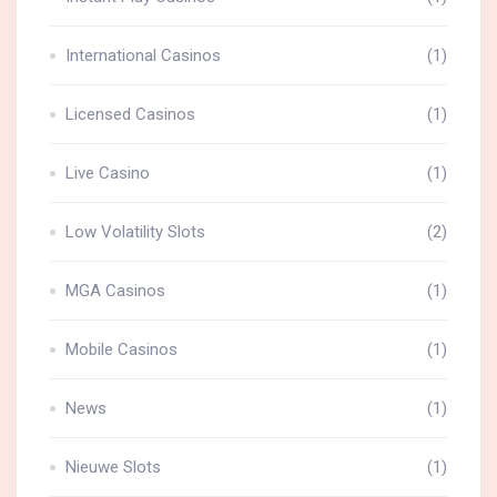
International Casinos
(1)
Licensed Casinos
(1)
Live Casino
(1)
Low Volatility Slots
(2)
MGA Casinos
(1)
Mobile Casinos
(1)
News
(1)
Nieuwe Slots
(1)