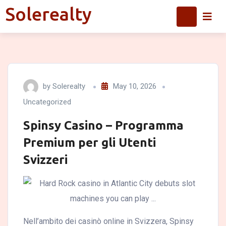
Skip
Solerealty
Solerealty
to
content
by
Solerealty
May 10, 2026
Uncategorized
Spinsy Casino – Programma
Premium per gli Utenti
Svizzeri
Nell’ambito dei casinò online in Svizzera, Spinsy