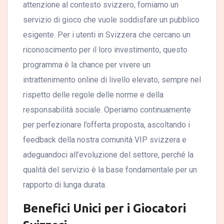
attenzione al contesto svizzero, forniamo un
servizio di gioco che vuole soddisfare un pubblico
esigente. Per i utenti in Svizzera che cercano un
riconoscimento per il loro investimento, questo
programma è la chance per vivere un
intrattenimento online di livello elevato, sempre nel
rispetto delle regole delle norme e della
responsabilità sociale. Operiamo continuamente
per perfezionare l’offerta proposta, ascoltando i
feedback della nostra comunità VIP svizzera e
adeguandoci all’evoluzione del settore, perché la
qualità del servizio è la base fondamentale per un
rapporto di lunga durata.
Benefici Unici per i Giocatori