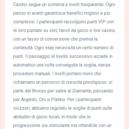
Casino segue un sistema a livelli trasparente. Ogni
passo in avanti garantisce benefici migliori e più
complessi. I partecipanti raccolgono punti VIP con
le loro puntate su slot, tavoli da gioco e live casino,
con un tasso di conversione che premia la
continuità. Ogni step necessita un certo numero di
punti. Il passaggio al livello successivo accade in
automatico una volta conseguita la soglia, senza
procedure manuali. I livelli portano nomi che
richiamano un percorso di crescita prestigioso: si
parte dal Bronzo per salire al Diamante, passando
per Argento, Oro e Platino. Per i partecipanti
svizzeri, abbiamo regolato le soglie di punti sulle
abitudini di gioco locali, in modo che la
progressione sia stimolante ma ottenibile con un