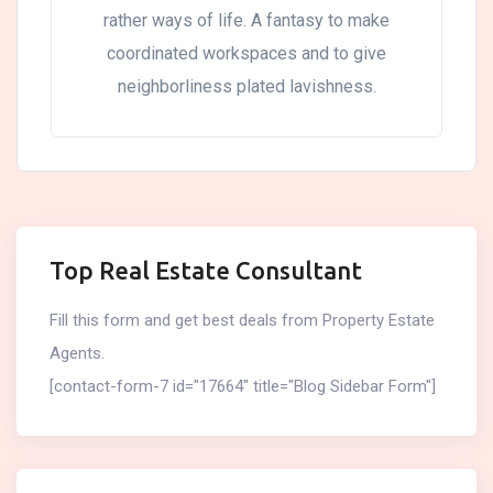
rather ways of life. A fantasy to make
coordinated workspaces and to give
neighborliness plated lavishness.
Top Real Estate Consultant
Fill this form and get best deals from Property Estate
Agents.
[contact-form-7 id="17664" title="Blog Sidebar Form"]