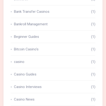
Bank Transfer Casinos
(1)
Bankroll Management
(1)
Beginner Guides
(1)
Bitcoin Casino's
(1)
casino
(1)
Casino Guides
(1)
Casino Interviews
(1)
Casino News
(1)