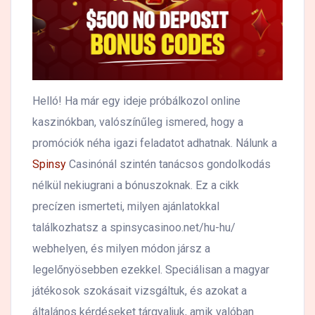
Helló! Ha már egy ideje próbálkozol online
kaszinókban, valószínűleg ismered, hogy a
promóciók néha igazi feladatot adhatnak. Nálunk a
Spinsy
Casinónál szintén tanácsos gondolkodás
nélkül nekiugrani a bónuszoknak. Ez a cikk
precízen ismerteti, milyen ajánlatokkal
találkozhatsz a spinsycasinoo.net/hu-hu/
webhelyen, és milyen módon jársz a
legelőnyösebben ezekkel. Speciálisan a magyar
játékosok szokásait vizsgáltuk, és azokat a
általános kérdéseket tárgyaljuk, amik valóban