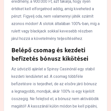
eredmény, a 900.000 Ft, azt takarja, hogy ilyen
értéket kell elforgatnod addig, amíg kiveheted a
pénzt. Figyelj oda, nem valamennyi játék számít
azonos módon! A slotok általában 100%-ban, míg a
rulett vagy blackjack sokkal kevesebb részben
járul hozzá a követelmény teljesítéséhez.
Belépő csomag és kezdeti
befizetés bónusz kikötései
Az üdvözlő ajánlat a Spinsy Casinónál egy stabil
kezdeti lendületet ad. A csomag többféle
befizetésre is terjedhet, de az elsőre járó bónusz
a legnagyobb, mondjuk, akár 100% is egy kijelölt
összegig. Ne felejtsd el, a bónusz nem aktiválódik
magától! A kasszánál külön módon be kell pipálni,