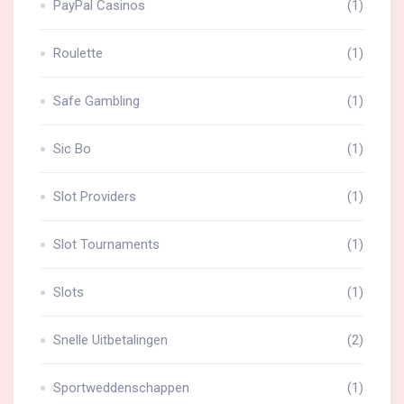
PayPal Casinos
(1)
Roulette
(1)
Safe Gambling
(1)
Sic Bo
(1)
Slot Providers
(1)
Slot Tournaments
(1)
Slots
(1)
Snelle Uitbetalingen
(2)
Sportweddenschappen
(1)