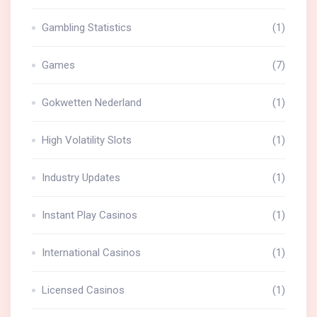
Gambling Statistics
(1)
Games
(7)
Gokwetten Nederland
(1)
High Volatility Slots
(1)
Industry Updates
(1)
Instant Play Casinos
(1)
International Casinos
(1)
Licensed Casinos
(1)