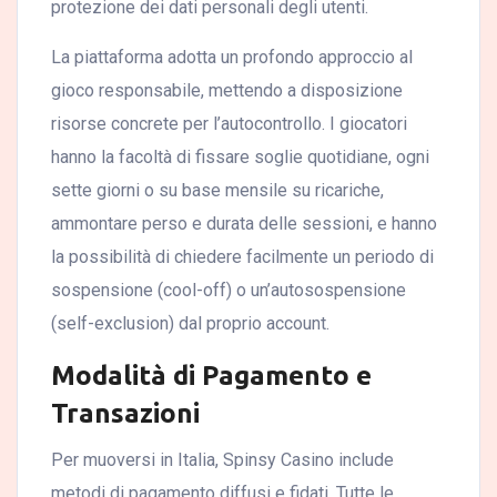
protezione dei dati personali degli utenti.
La piattaforma adotta un profondo approccio al
gioco responsabile, mettendo a disposizione
risorse concrete per l’autocontrollo. I giocatori
hanno la facoltà di fissare soglie quotidiane, ogni
sette giorni o su base mensile su ricariche,
ammontare perso e durata delle sessioni, e hanno
la possibilità di chiedere facilmente un periodo di
sospensione (cool-off) o un’autosospensione
(self-exclusion) dal proprio account.
Modalità di Pagamento e
Transazioni
Per muoversi in Italia, Spinsy Casino include
metodi di pagamento diffusi e fidati. Tutte le