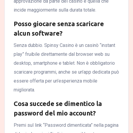
approvazione da parte del casinò è quella che
incide maggiormente sulla durata totale.
Posso giocare senza scaricare
alcun software?
Senza dubbio. Spinsy Casino è un casinò “instant
play” fruibile direttamente dal browser web su
desktop, smartphone e tablet. Non è obbligatorio
scaricare programmi, anche se un’app dedicata può
essere offerta per un’esperienza mobile
migliorata.
Cosa succede se dimentico la
password del mio account?
Premi sul link “Password dimenticata” nella pagina