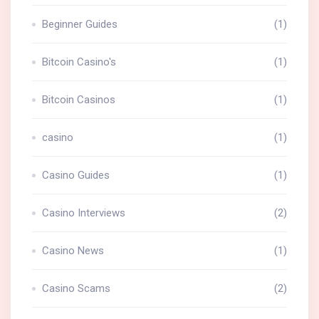
Beginner Guides
(1)
Bitcoin Casino's
(1)
Bitcoin Casinos
(1)
casino
(1)
Casino Guides
(1)
Casino Interviews
(2)
Casino News
(1)
Casino Scams
(2)