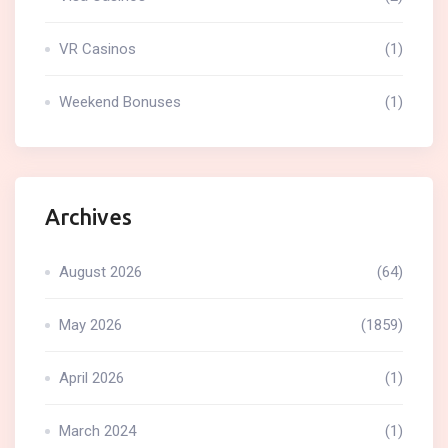
VR Casinos
(1)
Weekend Bonuses
(1)
Archives
August 2026
(64)
May 2026
(1859)
April 2026
(1)
March 2024
(1)