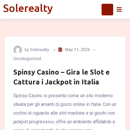
Skip
Solerealty
Solerealty
to
content
by
Solerealty
May 11, 2026
Uncategorized
Spinsy Casino – Gira le Slot e
Cattura i Jackpot in Italia
Spinsy Casino si presenta come un sito moderno
ideata per gli amanti di gioco online in Italia. Con un
occhio di riguardo alle slot machine e ai giochi con
jackpot progressivo, offre un ambiente affidabile e