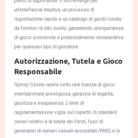
pieno di opportunità. Il sito emerge per
un’interfaccia intuitiva, un processo di
registrazione rapido e un catalogo di giochi curata
da fornitori di alto livello, garantendo un’esperienza
di gioco scorrevole e potenzialmente remunerativa
per qualsiasi tipo di giocatore.
Autorizzazione, Tutela e Gioco
Responsabile
Spinsy Casino opera sotto una licenza di gioco
internazionale prestigiosa, garanzia di legalità,
giustizia e trasparenza. L’ente di
regolamentazione vigila sul rispetto di standard
severi relativi a la tutela dei fondi, l’uso di
generatori di numeri casuali accreditati (RNG) e la