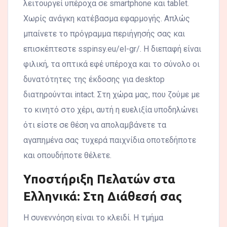
λειτουργεί υπέροχα σε smartphone και tablet.
Χωρίς ανάγκη κατέβασμα εφαρμογής. Απλώς
μπαίνετε το πρόγραμμα περιήγησής σας και
επισκέπτεστε sspinsy.eu/el-gr/. Η διεπαφή είναι
φιλική, τα οπτικά εφέ υπέροχα και το σύνολο οι
δυνατότητες της έκδοσης για desktop
διατηρούνται intact. Στη χώρα μας, που ζούμε με
το κινητό στο χέρι, αυτή η ευελιξία υποδηλώνει
ότι είστε σε θέση να απολαμβάνετε τα
αγαπημένα σας τυχερά παιχνίδια οποτεδήποτε
και οπουδήποτε θέλετε.
Υποστήριξη Πελατών στα
Ελληνικά: Στη Διάθεσή σας
Η συνεννόηση είναι το κλειδί. Η τμήμα