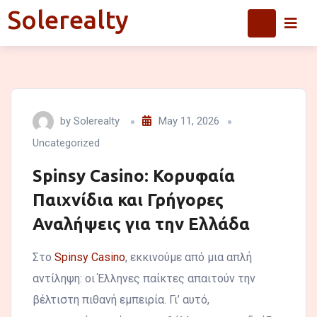
Skip
Solerealty
Solerealty
to
content
by
Solerealty
May 11, 2026
Uncategorized
Spinsy Casino: Κορυφαία
Παιχνίδια και Γρήγορες
Αναλήψεις για την Ελλάδα
Στο
Spinsy Casino
, εκκινούμε από μια απλή
αντίληψη: οι Έλληνες παίκτες απαιτούν την
βέλτιστη πιθανή εμπειρία. Γι’ αυτό,