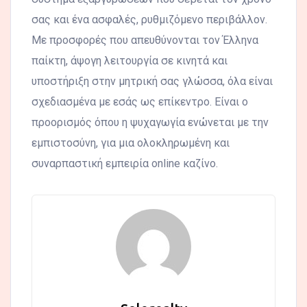
σας και ένα ασφαλές, ρυθμιζόμενο περιβάλλον.
Με προσφορές που απευθύνονται τον Έλληνα
παίκτη, άψογη λειτουργία σε κινητά και
υποστήριξη στην μητρική σας γλώσσα, όλα είναι
σχεδιασμένα με εσάς ως επίκεντρο. Είναι ο
προορισμός όπου η ψυχαγωγία ενώνεται με την
εμπιστοσύνη, για μια ολοκληρωμένη και
συναρπαστική εμπειρία online καζίνο.