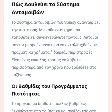
Πώς Δουλεύει το Σύστημα
Ανταμοιβών
Το σύστημα ανταμοιβών του Spinsy αναγνωρίζει
την πίστη σας. Με κάθε στοίχημα που
τοποθετείτε, συγκεντρώνετε πόντους. Αυτοί οι
πόντοι μπορούν αργότερα να ανταλλαχθούν με
πραγματικά χρήματα ή δωρεάν περιστροφές.
Είναι ένας εύκολος τρόπος να λάβετε
περισσότερα από τον χρόνο που ξοδεύετε στο
καζίνο μας.
Οι Βαθμίδες του Προγράμματος
Πιστότητας
Το πρόγραμμα διαθέτει πολλές βαθμίδες,
ξεκινώντας από το Bronze και αγγίζοντας στο