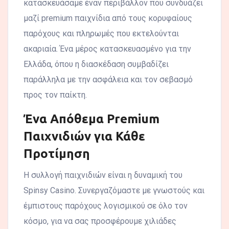
κατασκευάσαμε έναν περιβάλλον που συνδυάζει
μαζί premium παιχνίδια από τους κορυφαίους
παρόχους και πληρωμές που εκτελούνται
ακαριαία. Ένα μέρος κατασκευασμένο για την
Ελλάδα, όπου η διασκέδαση συμβαδίζει
παράλληλα με την ασφάλεια και τον σεβασμό
προς τον παίκτη.
Ένα Απόθεμα Premium
Παιχνιδιών για Κάθε
Προτίμηση
Η συλλογή παιχνιδιών είναι η δυναμική του
Spinsy Casino. Συνεργαζόμαστε με γνωστούς και
έμπιστους παρόχους λογισμικού σε όλο τον
κόσμο, για να σας προσφέρουμε χιλιάδες