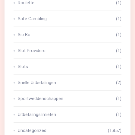
Roulette
(1)
Safe Gambling
(1)
Sic Bo
(1)
Slot Providers
(1)
Slots
(1)
Snelle Uitbetalingen
(2)
Sportweddenschappen
(1)
Uitbetalingslimieten
(1)
Uncategorized
(1,857)