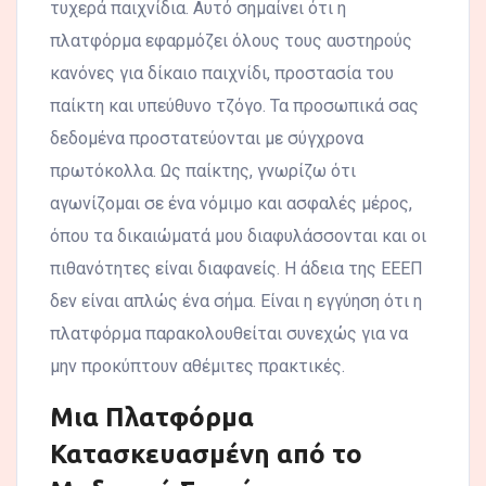
τυχερά παιχνίδια. Αυτό σημαίνει ότι η
πλατφόρμα εφαρμόζει όλους τους αυστηρούς
κανόνες για δίκαιο παιχνίδι, προστασία του
παίκτη και υπεύθυνο τζόγο. Τα προσωπικά σας
δεδομένα προστατεύονται με σύγχρονα
πρωτόκολλα. Ως παίκτης, γνωρίζω ότι
αγωνίζομαι σε ένα νόμιμο και ασφαλές μέρος,
όπου τα δικαιώματά μου διαφυλάσσονται και οι
πιθανότητες είναι διαφανείς. Η άδεια της ΕΕΕΠ
δεν είναι απλώς ένα σήμα. Είναι η εγγύηση ότι η
πλατφόρμα παρακολουθείται συνεχώς για να
μην προκύπτουν αθέμιτες πρακτικές.
Μια Πλατφόρμα
Κατασκευασμένη από το