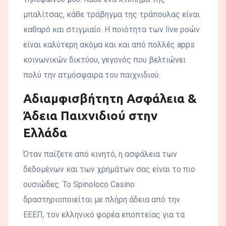
μπαλίτσας, κάθε τράβηγμα της τράπουλας είναι
καθαρό και στιγμιαίο. Η ποιότητα των live ροών
είναι καλύτερη ακόμα και και από πολλές apps
κοινωνικών δικτύου, γεγονός που βελτιώνει
πολύ την ατμόσφαιρα του παιχνιδιού.
Αδιαμφισβήτητη Ασφάλεια &
Άδεια Παιχνιδιού στην
Ελλάδα
Όταν παίζετε από κινητό, η ασφάλεια των
δεδομένων και των χρημάτων σας είναι το πιο
ουσιώδες. Το Spinoloco Casino
δραστηριοποιείται με πλήρη άδεια από την
ΕΕΕΠ, τον ελληνικό φορέα εποπτείας για τα