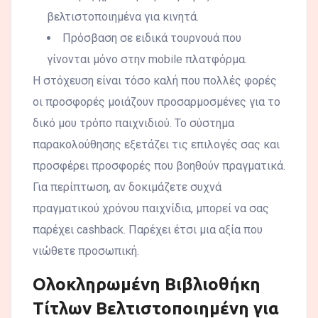
βελτιστοποιημένα για κινητά.
Πρόσβαση σε ειδικά τουρνουά που
γίνονται μόνο στην mobile πλατφόρμα.
Η στόχευση είναι τόσο καλή που πολλές φορές
οι προσφορές μοιάζουν προσαρμοσμένες για το
δικό μου τρόπο παιχνιδιού. Το σύστημα
παρακολούθησης εξετάζει τις επιλογές σας και
προσφέρει προσφορές που βοηθούν πραγματικά.
Για περίπτωση, αν δοκιμάζετε συχνά
πραγματικού χρόνου παιχνίδια, μπορεί να σας
παρέχει cashback. Παρέχει έτσι μια αξία που
νιώθετε προσωπική.
Ολοκληρωμένη Βιβλιοθήκη
Τίτλων Βελτιστοποιημένη για