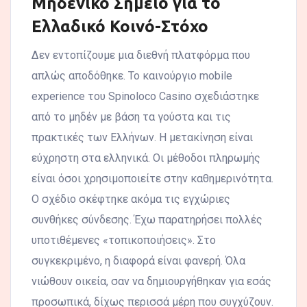
Μηδενικό Σημείο για το
Ελλαδικό Κοινό-Στόχο
Δεν εντοπίζουμε μια διεθνή πλατφόρμα που
απλώς αποδόθηκε. Το καινούργιο mobile
experience του Spinoloco Casino σχεδιάστηκε
από το μηδέν με βάση τα γούστα και τις
πρακτικές των Ελλήνων. Η μετακίνηση είναι
εύχρηστη στα ελληνικά. Οι μέθοδοι πληρωμής
είναι όσοι χρησιμοποιείτε στην καθημερινότητα.
Ο σχέδιο σκέφτηκε ακόμα τις εγχώριες
συνθήκες σύνδεσης. Έχω παρατηρήσει πολλές
υποτιθέμενες «τοπικοποιήσεις». Στο
συγκεκριμένο, η διαφορά είναι φανερή. Όλα
νιώθουν οικεία, σαν να δημιουργήθηκαν για εσάς
προσωπικά, δίχως περισσά μέρη που συγχύζουν.