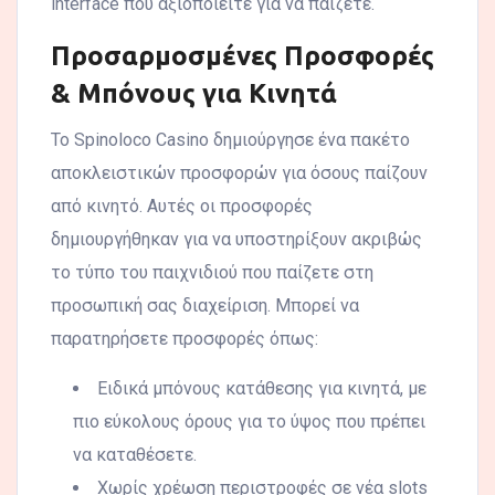
interface που αξιοποιείτε για να παίζετε.
Προσαρμοσμένες Προσφορές
& Μπόνους για Κινητά
Το Spinoloco Casino δημιούργησε ένα πακέτο
αποκλειστικών προσφορών για όσους παίζουν
από κινητό. Αυτές οι προσφορές
δημιουργήθηκαν για να υποστηρίξουν ακριβώς
το τύπο του παιχνιδιού που παίζετε στη
προσωπική σας διαχείριση. Μπορεί να
παρατηρήσετε προσφορές όπως:
Ειδικά μπόνους κατάθεσης για κινητά, με
πιο εύκολους όρους για το ύψος που πρέπει
να καταθέσετε.
Χωρίς χρέωση περιστροφές σε νέα slots