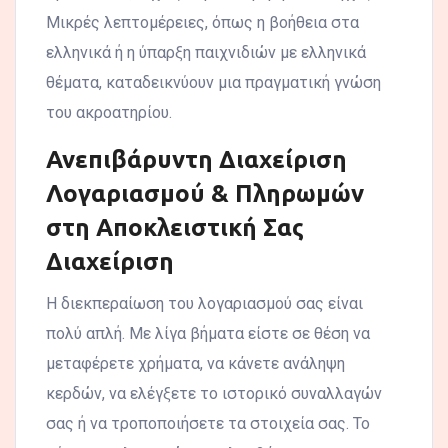
Μικρές λεπτομέρειες, όπως η βοήθεια στα
ελληνικά ή η ύπαρξη παιχνιδιών με ελληνικά
θέματα, καταδεικνύουν μια πραγματική γνώση
του ακροατηρίου.
Ανεπιβάρυντη Διαχείριση
Λογαριασμού & Πληρωμών
στη Αποκλειστική Σας
Διαχείριση
Η διεκπεραίωση του λογαριασμού σας είναι
πολύ απλή. Με λίγα βήματα είστε σε θέση να
μεταφέρετε χρήματα, να κάνετε ανάληψη
κερδών, να ελέγξετε το ιστορικό συναλλαγών
σας ή να τροποποιήσετε τα στοιχεία σας. Το