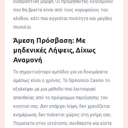
διαδραστική μορφή. Οι προμηθευτές λογισμικού
που θα βρείτε είναι από τους κορυφαίους του
κλάδου, κάτι που εγγυάται ποιότητα και μεγάλη
ποικιλία.
Άμεση Πρόσβαση: Με
μηδενικές Λήψεις, Δίχως
Αναμονή
Το σημαντικότερο εμπόδιο για να δοκιμάσετε
αμέσως είναι ο χρόνος. Το Spinoloco Casino το
εξαλείφει με μια μέθοδο που λειτουργεί
απευθείας από το πρόγραμμα περιήγησης του
κινητού σας. Δεν υπάρχει λήψη, δεν χρειάζεται
ενημέρωση, δεν πιάνεται χώρος στη μνήμη σας.
Πηγαίνετε στον ιστότοπο, συνδέεστε και είστε