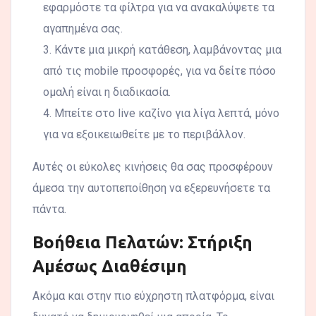
εφαρμόστε τα φίλτρα για να ανακαλύψετε τα
αγαπημένα σας.
Κάντε μια μικρή κατάθεση, λαμβάνοντας μια
από τις mobile προσφορές, για να δείτε πόσο
ομαλή είναι η διαδικασία.
Μπείτε στο live καζίνο για λίγα λεπτά, μόνο
για να εξοικειωθείτε με το περιβάλλον.
Αυτές οι εύκολες κινήσεις θα σας προσφέρουν
άμεσα την αυτοπεποίθηση να εξερευνήσετε τα
πάντα.
Βοήθεια Πελατών: Στήριξη
Αμέσως Διαθέσιμη
Ακόμα και στην πιο εύχρηστη πλατφόρμα, είναι