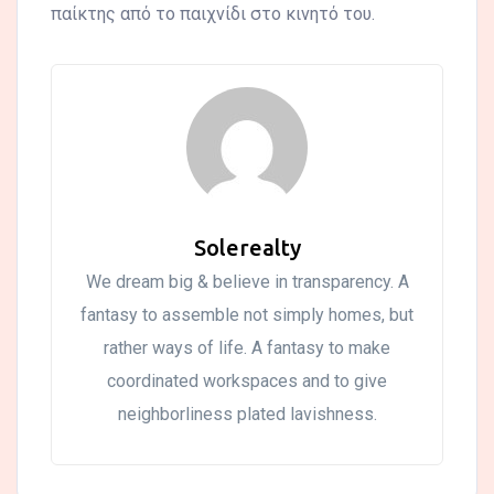
παίκτης από το παιχνίδι στο κινητό του.
Solerealty
We dream big & believe in transparency. A
fantasy to assemble not simply homes, but
rather ways of life. A fantasy to make
coordinated workspaces and to give
neighborliness plated lavishness.