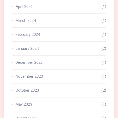
April 2026
(1)
March 2024
(1)
February 2024
(1)
January 2024
(2)
December 2023
(1)
November 2023
(1)
October 2023
(2)
May 2023
(1)