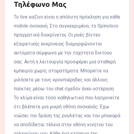
Τηλέφωνο Μας
Το live καζίνο είναι η απόλυτη πρόκληση για κάθε
mobile συσκευή. Στο συγκεκριμένο, το Spinoloco
πραγματικά διακρίνεται. Οι ροές βίντεο
εξαιρετικής ευκρίνειας διαμορφώνονται
αυτόματα σύμφωνα με την ταχύτητα δικτύου
σας. Αυτή η λειτουργία προσφέρει μια σταθερή
εμπειρία χωρίς σταματήματα. Μπορείτε να
μιλήσετε με τους κρουπιέρηδες και άλλους
παίκτες μέσω του chat σχεδόν άνευ υστέρηση.
Το κλίμα είναι τόσο καθηλωτικό που λησμονείτε
ότι βλέπετε μια μικρή οθόνη συσκευής. Έχω
νιώσει την δράση της ρουλέτας και του μπακαρά
να αποδίδεται τέλεια στην οθόνη κινητού του
τηλεφώνου μου. Κάθε ένα κτύπημα της