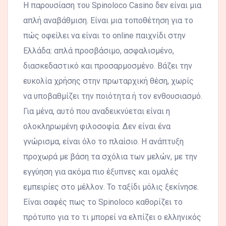
Η παρουσίαση του Spinoloco Casino δεν είναι μια
απλή αναβάθμιση. Είναι μια τοποθέτηση για το
πώς οφείλει να είναι το online παιχνίδι στην
Ελλάδα: απλά προσβάσιμο, ασφαλισμένο,
διασκεδαστικό και προσαρμοσμένο. Βάζει την
ευκολία χρήσης στην πρωταρχική θέση, χωρίς
να υποβαθμίζει την ποιότητα ή τον ενθουσιασμό.
Για μένα, αυτό που αναδεικνύεται είναι η
ολοκληρωμένη φιλοσοφία. Δεν είναι ένα
γνώρισμα, είναι όλο το πλαίσιο. Η ανάπτυξη
προχωρά με βάση τα σχόλια των μελών, με την
εγγύηση για ακόμα πιο έξυπνες και ομαλές
εμπειρίες στο μέλλον. Το ταξίδι μόλις ξεκίνησε.
Είναι σαφές πως το Spinoloco καθορίζει το
πρότυπο για το τι μπορεί να ελπίζει ο ελληνικός