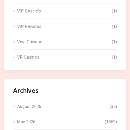
VIP Casino's
(1)
VIP Rewards
(1)
Visa Casinos
(1)
VR Casinos
(1)
Archives
August 2026
(35)
May 2026
(1859)