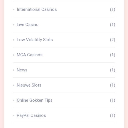
International Casinos
(1)
Live Casino
(1)
Low Volatility Slots
(2)
MGA Casinos
(1)
News
(1)
Nieuwe Slots
(1)
Online Gokken Tips
(1)
PayPal Casinos
(1)