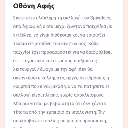
Οθόνη Αφής
Σκεφτείτε ολόκληρη τη συλλογή του Spinoloco,
από δημοφιλή slots μέχρι ζωντανά παιχνίδια με
ντίζελερ, να είναι διαθέσιμη και να ταιριάζει
τέλεια στην οθόνη του κινητού σας. Κάθε
παιχνίδι έχει προσαρμοστεί για να διασφαλίσει
ότι τα γραφικά και ο τρόπος παιξίματος
λειτουργούν άψογα με την αφή. Δεν θα
συναντήσετε κολλήματα, αργές αντιδράσεις ή
κουμπιά που είναι μικρά για να τα πατήσετε. Η
συλλογή είναι πλήρης, χωρίς αποκλεισμούς.
Μπορώ να πω με βεβαιότητα ότι δεν χάνετε
τίποτα από την εμπειρία σε υπολογιστή. Την
απολαμβάνετε απλώς σε μια πιο προσωπική,