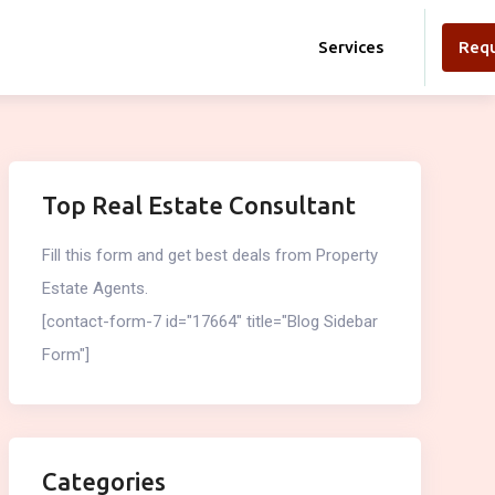
Services
Requ
Top Real Estate Consultant
Fill this form and get best deals from Property
Estate Agents.
[contact-form-7 id="17664" title="Blog Sidebar
Form"]
Categories