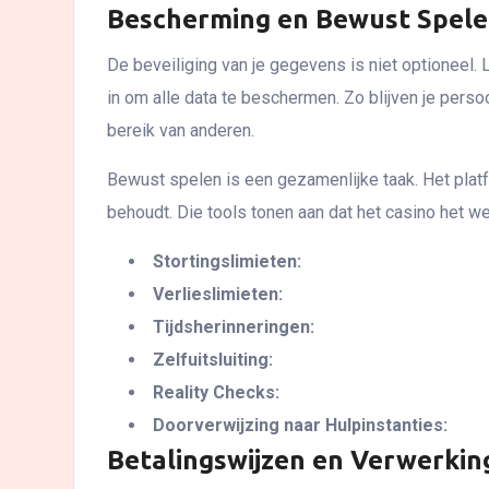
Bescherming en Bewust Spelen
De beveiliging van je gegevens is niet optioneel.
in om alle data te beschermen. Zo blijven je perso
bereik van anderen.
Bewust spelen is een gezamenlijke taak. Het platf
behoudt. Die tools tonen aan dat het casino het we
Stortingslimieten:
Verlieslimieten:
Tijdsherinneringen:
Zelfuitsluiting:
Reality Checks:
Doorverwijzing naar Hulpinstanties:
Betalingswijzen en Verwerking