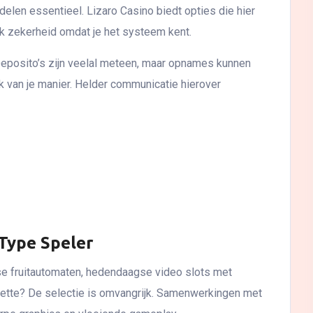
elen essentieel. Lizaro Casino biedt opties die hier
ook zekerheid omdat je het systeem kent.
eposito’s zijn veelal meteen, maar opnames kunnen
k van je manier. Helder communicatie hierover
 Type Speler
se fruitautomaten, hedendaagse video slots met
ulette? De selectie is omvangrijk. Samenwerkingen met