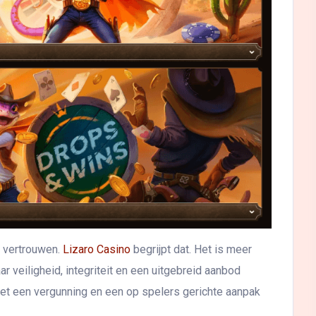
 vertrouwen.
Lizaro Casino
begrijpt dat. Het is meer
r veiligheid, integriteit en een uitgebreid aanbod
et een vergunning en een op spelers gerichte aanpak