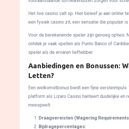
vooraanstaande softwarehuizen zorgen voor sche
Het live casino valt op. Hier beleef je aan online t
een fysiek casino zit, een sensatie die populair is 
Voor de berekenende speler zijn genoeg opties. N
ontdek je vaak spellen als Punto Banco of Caribbea
speler als de ervaren liefhebber.
Aanbiedingen en Bonussen: W
Letten?
Een welkomstbonus biedt een fijne eersteimpuls. T
platform als Lizaro Casino hanteert duidelijke en red
meespeelt.
Draagvereisten (Wagering Requirements
Bijdragepercentages: