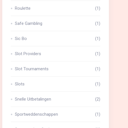
Roulette
(1)
Safe Gambling
(1)
Sic Bo
(1)
Slot Providers
(1)
Slot Tournaments
(1)
Slots
(1)
Snelle Uitbetalingen
(2)
Sportweddenschappen
(1)