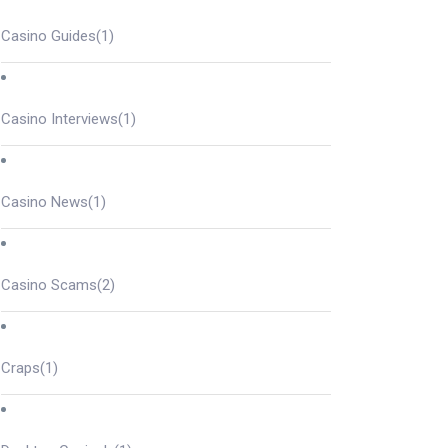
Casino Guides
(1)
Casino Interviews
(1)
Casino News
(1)
Casino Scams
(2)
Craps
(1)