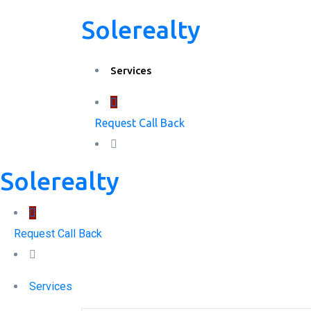
Skip
Solerealty
to
content
Services
Request Call Back
Solerealty
Request Call Back
Services