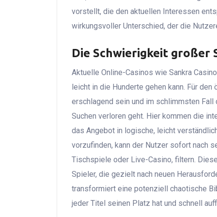
vorstellt, die den aktuellen Interessen ents
wirkungsvoller Unterschied, der die Nutzer
Die Schwierigkeit großer 
Aktuelle Online-Casinos wie Sankra Casino
leicht in die Hunderte gehen kann. Für den 
erschlagend sein und im schlimmsten Fall d
Suchen verloren geht. Hier kommen die inte
das Angebot in logische, leicht verständli
vorzufinden, kann der Nutzer sofort nach s
Tischspiele oder Live-Casino, filtern. Diese
Spieler, die gezielt nach neuen Herausfor
transformiert eine potenziell chaotische Bi
jeder Titel seinen Platz hat und schnell auff