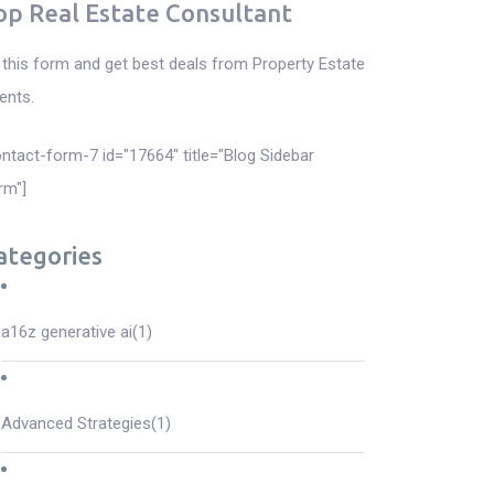
op Real Estate Consultant
ll this form and get best deals from Property Estate
ents.
ontact-form-7 id="17664" title="Blog Sidebar
rm"]
ategories
a16z generative ai
(1)
Advanced Strategies
(1)