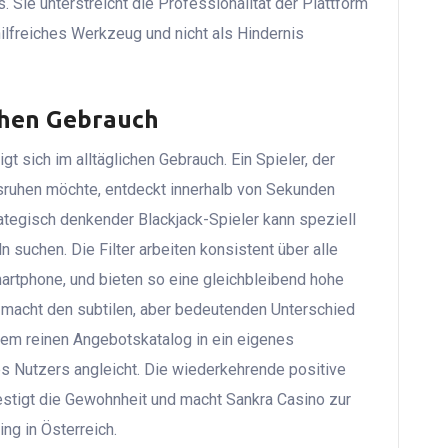
 Sie unterstreicht die Professionalität der Plattform
 hilfreiches Werkzeug und nicht als Hindernis
chen Gebrauch
gt sich im alltäglichen Gebrauch. Ein Spieler, der
sruhen möchte, entdeckt innerhalb von Sekunden
rategisch denkender Blackjack-Spieler kann speziell
n suchen. Die Filter arbeiten konsistent über alle
artphone, und bieten so eine gleichbleibend hohe
t macht den subtilen, aber bedeutenden Unterschied
inem reinen Angebotskatalog in ein eigenes
s Nutzers angleicht. Die wiederkehrende positive
estigt die Gewohnheit und macht Sankra Casino zur
ng in Österreich.