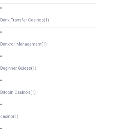
Bank Transfer Casinos
(1)
Bankroll Management
(1)
Beginner Guides
(1)
Bitcoin Casino's
(1)
casino
(1)