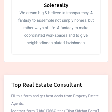
Solerealty
We dream big & believe in transparency. A
fantasy to assemble not simply homes, but
rather ways of life. A fantasy to make
coordinated workspaces and to give
neighborliness plated lavishness.
Top Real Estate Consultant
Fill this form and get best deals from Property Estate
Agents.
[contact-form-7 id="17664" title="Blog Sidebar Form"]