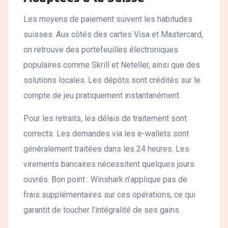
Les moyens de paiement suivent les habitudes
suisses. Aux côtés des cartes Visa et Mastercard,
on retrouve des portefeuilles électroniques
populaires comme Skrill et Neteller, ainsi que des
solutions locales. Les dépôts sont crédités sur le
compte de jeu pratiquement instantanément.
Pour les retraits, les délais de traitement sont
corrects. Les demandes via les e-wallets sont
généralement traitées dans les 24 heures. Les
virements bancaires nécessitent quelques jours
ouvrés. Bon point : Winshark n’applique pas de
frais supplémentaires sur ces opérations, ce qui
garantit de toucher l’intégralité de ses gains.