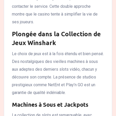
contacter le service. Cette double approche
montre que le casino tente à simplifier la vie de
ses joueurs.
Plongée dans la Collection de
Jeux Winshark
Le choix de jeux est à la fois étendu et bien pensé.
Des nostalgiques des vieilles machines à sous
aux adeptes des derniers slots vidéo, chacun y
découvre son compte. La présence de studios
prestigieux comme NetEnt et Play’n GO est un
garantie de qualité indéniable.
Machines à Sous et Jackpots
La collection de slots est remarquable, avec