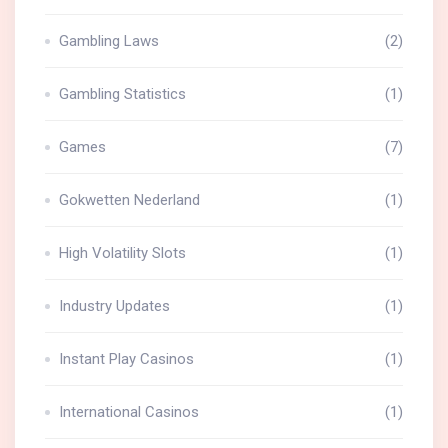
Gambling Laws
(2)
Gambling Statistics
(1)
Games
(7)
Gokwetten Nederland
(1)
High Volatility Slots
(1)
Industry Updates
(1)
Instant Play Casinos
(1)
International Casinos
(1)