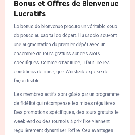
Bonus et Offres de Bienvenue
Lucratifs
Le bonus de bienvenue procure un véritable coup
de pouce au capital de départ. Il associe souvent
une augmentation du premier dépôt avec un
ensemble de tours gratuits sur des slots
spécifiques. Comme d’habitude, il faut lire les
conditions de mise, que Winshark expose de
façon lisible.
Les membres actifs sont gâtés par un programme
de fidélité qui récompense les mises régulières.
Des promotions spécifiques, des tours gratuits le
week-end ou des tournois à prix fixe viennent
régulièrement dynamiser l’offre. Ces avantages