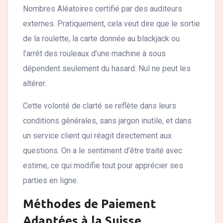
Nombres Aléatoires certifié par des auditeurs
externes. Pratiquement, cela veut dire que le sortie
de la roulette, la carte donnée au blackjack ou
l’arrêt des rouleaux d’une machine à sous
dépendent seulement du hasard. Nul ne peut les
altérer.
Cette volonté de clarté se reflète dans leurs
conditions générales, sans jargon inutile, et dans
un service client qui réagit directement aux
questions. On a le sentiment d’être traité avec
estime, ce qui modifie tout pour apprécier ses
parties en ligne.
Méthodes de Paiement
Adaptées à la Suisse