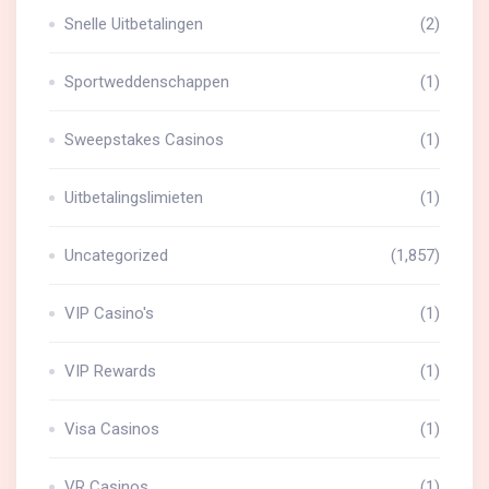
Snelle Uitbetalingen
(2)
Sportweddenschappen
(1)
Sweepstakes Casinos
(1)
Uitbetalingslimieten
(1)
Uncategorized
(1,857)
VIP Casino's
(1)
VIP Rewards
(1)
Visa Casinos
(1)
VR Casinos
(1)