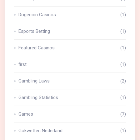
Dogecoin Casinos
(1)
Esports Betting
(1)
Featured Casinos
(1)
first
(1)
Gambling Laws
(2)
Gambling Statistics
(1)
Games
(7)
Gokwetten Nederland
(1)