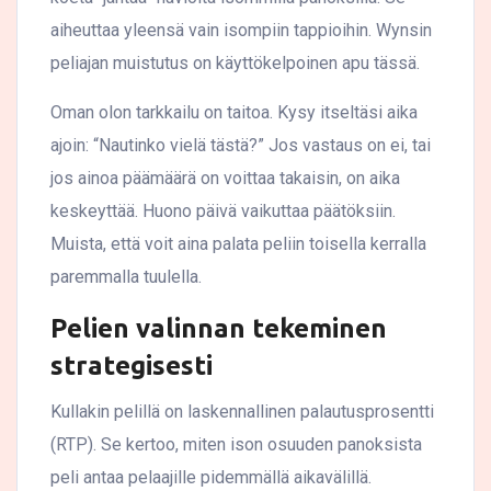
aiheuttaa yleensä vain isompiin tappioihin. Wynsin
peliajan muistutus on käyttökelpoinen apu tässä.
Oman olon tarkkailu on taitoa. Kysy itseltäsi aika
ajoin: “Nautinko vielä tästä?” Jos vastaus on ei, tai
jos ainoa päämäärä on voittaa takaisin, on aika
keskeyttää. Huono päivä vaikuttaa päätöksiin.
Muista, että voit aina palata peliin toisella kerralla
paremmalla tuulella.
Pelien valinnan tekeminen
strategisesti
Kullakin pelillä on laskennallinen palautusprosentti
(RTP). Se kertoo, miten ison osuuden panoksista
peli antaa pelaajille pidemmällä aikavälillä.