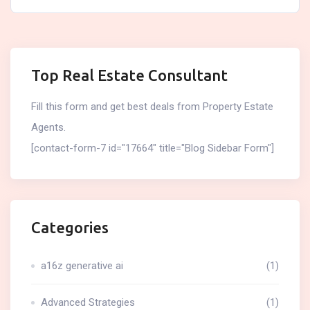
Top Real Estate Consultant
Fill this form and get best deals from Property Estate
Agents.
[contact-form-7 id="17664" title="Blog Sidebar Form"]
Categories
a16z generative ai
(1)
Advanced Strategies
(1)