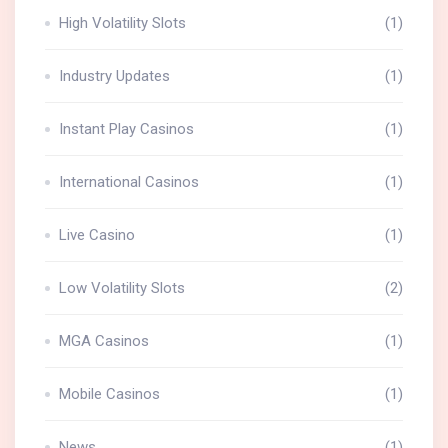
High Volatility Slots
(1)
Industry Updates
(1)
Instant Play Casinos
(1)
International Casinos
(1)
Live Casino
(1)
Low Volatility Slots
(2)
MGA Casinos
(1)
Mobile Casinos
(1)
News
(1)