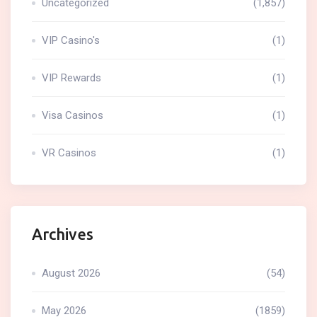
Uncategorized
(1,857)
VIP Casino's
(1)
VIP Rewards
(1)
Visa Casinos
(1)
VR Casinos
(1)
Archives
August 2026
(54)
May 2026
(1859)