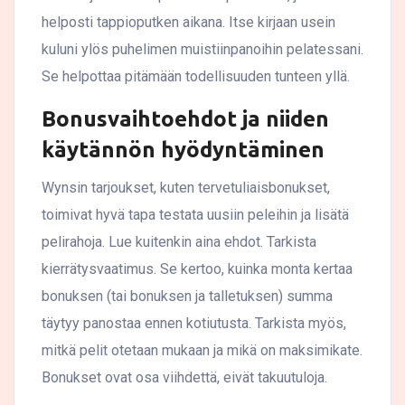
helposti tappioputken aikana. Itse kirjaan usein
kuluni ylös puhelimen muistiinpanoihin pelatessani.
Se helpottaa pitämään todellisuuden tunteen yllä.
Bonusvaihtoehdot ja niiden
käytännön hyödyntäminen
Wynsin tarjoukset, kuten tervetuliaisbonukset,
toimivat hyvä tapa testata uusiin peleihin ja lisätä
pelirahoja. Lue kuitenkin aina ehdot. Tarkista
kierrätysvaatimus. Se kertoo, kuinka monta kertaa
bonuksen (tai bonuksen ja talletuksen) summa
täytyy panostaa ennen kotiutusta. Tarkista myös,
mitkä pelit otetaan mukaan ja mikä on maksimikate.
Bonukset ovat osa viihdettä, eivät takuutuloja.