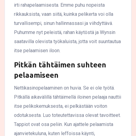
irti rahapelaamisesta. Emme puhu nopeista
rikkauksista, vaan siitä, kuinka pelikerta voi olla
turvallisempi, sinun hallinnassasi ja viihdyttävä.
Puhumme nyt peleistä, rahan käytöstä ja Wynsin
saatavilla olevista työkaluista, jotta voit suuntautua
itse pelaamisen iloon.
Pitkän tähtäimen suhteen
pelaamiseen
Nettikasinopelaaminen on huvia. Se ei ole työtä.
Pitkällä aikavälillä tähtäimellä iloinen pelaaja nauttii
itse pelikokemuksesta, ei pelkästään voiton
odotuksesta. Luo toteutettavissa olevat tavoitteet.
Tappiot ovat osa peliin. Kun ajattele pelaamista
ajanvietekuluna, kuten leffoissa käynti,