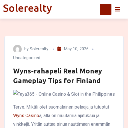
Skip
Solerealty
Solerealty
to
content
by
Solerealty
May 10, 2026
Uncategorized
Wyns-rahapeli Real Money
Gameplay Tips for Finland
Terve. Mikäli olet suomalainen pelaaja ja tutustut
Wyns Casino
a, alla on muutamia ajatuksia ja
vinkkejä. Yritän auttaa sinua nauttimaan enemmän