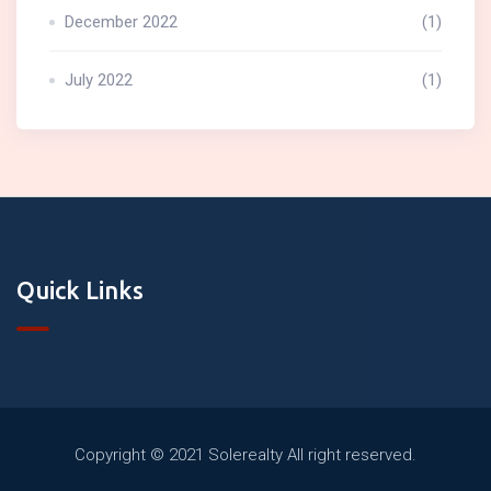
December 2022
(1)
July 2022
(1)
Quick Links
Copyright © 2021 Solerealty All right reserved.