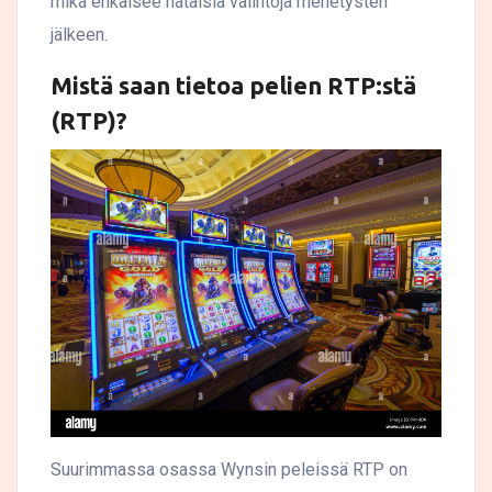
mikä ehkäisee hätäisiä valintoja menetysten
jälkeen.
Mistä saan tietoa pelien RTP:stä
(RTP)?
Suurimmassa osassa Wynsin peleissä RTP on