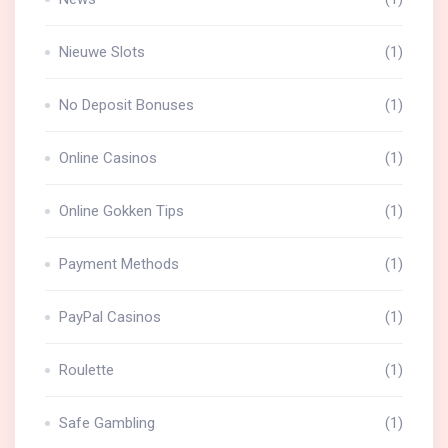
Nieuwe Slots
(1)
No Deposit Bonuses
(1)
Online Casinos
(1)
Online Gokken Tips
(1)
Payment Methods
(1)
PayPal Casinos
(1)
Roulette
(1)
Safe Gambling
(1)