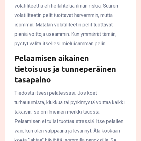
volatiliteettia eli heilahtelua ilman riskiä. Suuren
volatiliteetin pelit tuottavat harvemmin, mutta
isommin. Matalan volatiliteetin pelit tuottavat
pieniä voittoja useammin. Kun ymmärrät tämän,
pystyt valita itsellesi mieluisamman pelin.
Pelaamisen aikainen
tietoisuus ja tunneperäinen
tasapaino
Tiedosta itsesi pelatessasi. Jos koet
turhautumista, kiukkua tai pyrkimystä voittaa kaikki
takaisin, se on ilmeinen merkki tauosta.
Pelaamisen ei tulisi tuottaa stressiä. Itse pelailen
vain, kun olen valppaana ja levännyt. Älä koskaan
koeta “jahtaa” häviöitä isommilla panoksilla. Se