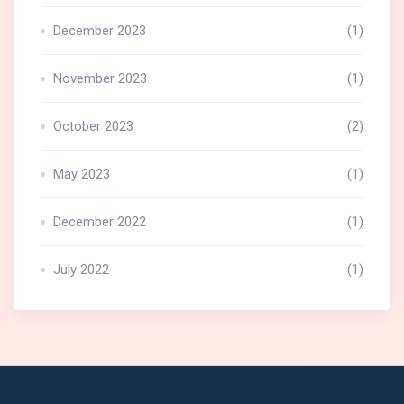
December 2023
(1)
November 2023
(1)
October 2023
(2)
May 2023
(1)
December 2022
(1)
July 2022
(1)