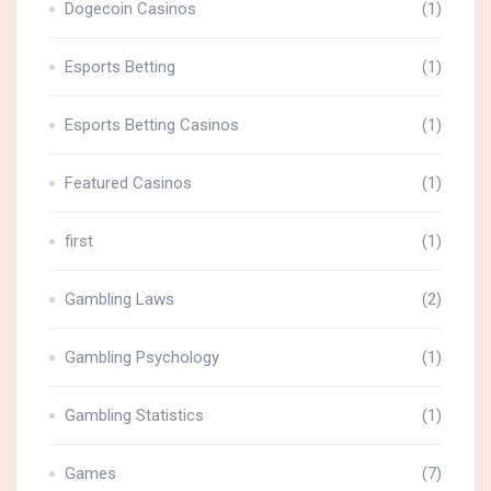
Dogecoin Casinos
(1)
Esports Betting
(1)
Esports Betting Casinos
(1)
Featured Casinos
(1)
first
(1)
Gambling Laws
(2)
Gambling Psychology
(1)
Gambling Statistics
(1)
Games
(7)