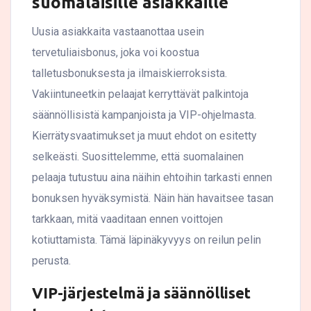
suomalaisille asiakkaille
Uusia asiakkaita vastaanottaa usein
tervetuliaisbonus, joka voi koostua
talletusbonuksesta ja ilmaiskierroksista.
Vakiintuneetkin pelaajat kerryttävät palkintoja
säännöllisistä kampanjoista ja VIP-ohjelmasta.
Kierrätysvaatimukset ja muut ehdot on esitetty
selkeästi. Suosittelemme, että suomalainen
pelaaja tutustuu aina näihin ehtoihin tarkasti ennen
bonuksen hyväksymistä. Näin hän havaitsee tasan
tarkkaan, mitä vaaditaan ennen voittojen
kotiuttamista. Tämä läpinäkyvyys on reilun pelin
perusta.
VIP-järjestelmä ja säännölliset