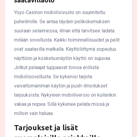
Yoyo Casinon mobiilisivusto on suunniteltu
puhelimille. Se antaa täyden pelikokemuksen
suoraan selaimessa, ilman että tarvitsee ladata
mitään sovellusta. Kaikki toiminnallisuudet ja pelit
ovat saatavilla matkalla. Käyttöliittymä sopeutuu
näyttöön ja kosketusnäytön käyttö on sujuvaa.
Jotkut pelaajat tuppaavat toivoa erillistä
mobiilisovellusta. Se kykenisi tarjota
vaivattomamman käytön ja push-ilmoitukset
tarjouksista. Nykyinen mobiiliversio on kuitenkin
vakaa ja nopea. Sillä kykenee pelata missä ja
milloin vain haluaa.
Tarjoukset ja lisät