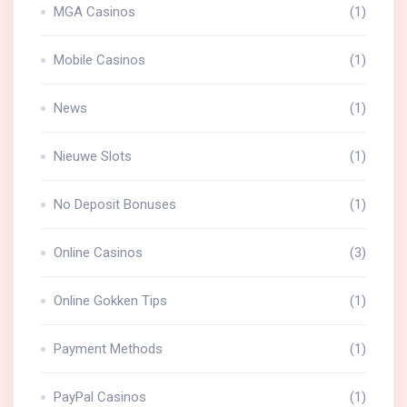
MGA Casinos
(1)
Mobile Casinos
(1)
News
(1)
Nieuwe Slots
(1)
No Deposit Bonuses
(1)
Online Casinos
(3)
Online Gokken Tips
(1)
Payment Methods
(1)
PayPal Casinos
(1)