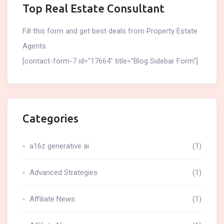
Top Real Estate Consultant
Fill this form and get best deals from Property Estate
Agents.
[contact-form-7 id="17664" title="Blog Sidebar Form"]
Categories
a16z generative ai
(1)
Advanced Strategies
(1)
Affiliate News
(1)