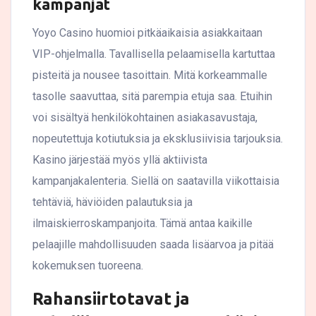
kampanjat
Yoyo Casino huomioi pitkäaikaisia asiakkaitaan
VIP-ohjelmalla. Tavallisella pelaamisella kartuttaa
pisteitä ja nousee tasoittain. Mitä korkeammalle
tasolle saavuttaa, sitä parempia etuja saa. Etuihin
voi sisältyä henkilökohtainen asiakasavustaja,
nopeutettuja kotiutuksia ja eksklusiivisia tarjouksia.
Kasino järjestää myös yllä aktiivista
kampanjakalenteria. Siellä on saatavilla viikottaisia
tehtäviä, häviöiden palautuksia ja
ilmaiskierroskampanjoita. Tämä antaa kaikille
pelaajille mahdollisuuden saada lisäarvoa ja pitää
kokemuksen tuoreena.
Rahansiirtotavat ja