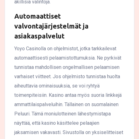
äkillisiä valintoja.
Automaattiset
valvontajärjestelmät ja
asiakaspalvelut
Yoyo Casinolla on ohjelmistot, jotka tarkkailevat
automaattisesti pelaamistottumuksia. Ne pyrkivät
tunnistaa mahdollisen ongelmallisen pelaamisen
varhaiset viitteet. Jos ohjelmisto tunnistaa huolta
aiheuttavia ominaisuuksia, se voi ryhtyä
toimenpiteisiin. Kasino antaa myös suoria linkkejä
ammattilaispalveluihin. Tällainen on suomalainen
Peluuri. Tämä moniulotteinen lähestymistapa
näyttää, että kasino käsittelee pelaajien
jaksamisen vakavasti. Sivustolla on yksiselitteiset