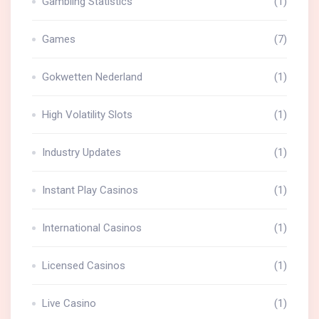
Gambling Statistics
(1)
Games
(7)
Gokwetten Nederland
(1)
High Volatility Slots
(1)
Industry Updates
(1)
Instant Play Casinos
(1)
International Casinos
(1)
Licensed Casinos
(1)
Live Casino
(1)