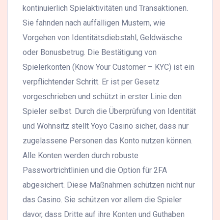
kontinuierlich Spielaktivitäten und Transaktionen.
Sie fahnden nach auffälligen Mustern, wie
Vorgehen von Identitätsdiebstahl, Geldwäsche
oder Bonusbetrug. Die Bestätigung von
Spielerkonten (Know Your Customer – KYC) ist ein
verpflichtender Schritt. Er ist per Gesetz
vorgeschrieben und schützt in erster Linie den
Spieler selbst. Durch die Überprüfung von Identität
und Wohnsitz stellt Yoyo Casino sicher, dass nur
zugelassene Personen das Konto nutzen können.
Alle Konten werden durch robuste
Passwortrichtlinien und die Option für 2FA
abgesichert. Diese Maßnahmen schützen nicht nur
das Casino. Sie schützen vor allem die Spieler
davor, dass Dritte auf ihre Konten und Guthaben