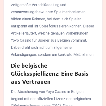
zeitgemäße Verschlüsselung und
verantwortungsbewusste Spielmechanismen
bilden einen Rahmen, bei dem sich Spieler
entspannt auf ihr Spiel fokussieren können. Dieser
Artikel erläutert, welche genauen Vorkehrungen
Yoyo Casino für Spieler aus Belgien vornimmt.
Dabei dreht sich nicht um allgemeine
Ankündigungen, sondern um konkrete Maßnahmen.
Die belgische
Glücksspiellizenz: Eine Basis
aus Vertrauen
Die Absicherung von Yoyo Casino in Belgien
beginnt mit der offiziellen Lizenz der belgischen
Glücksspielkommission (GSC). Diese