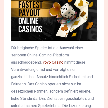
Für belgische Spieler ist die Auswahl einer
seriösen Online-Gaming-Plattform
ausschlaggebend.
Yoyo Casino
nimmt diese
Verantwortung ernst und verfolgt einen
ganzheitlichen Ansatz hinsichtlich Sicherheit und
Fairness. Das Casino operiert nicht nur im
gesetzlichen Rahmen, sondern definiert eigene,
hohe Standards. Das Ziel ist ein geschütztes und
unterhaltsames Spielerlebnis. Die Lizenzierung,