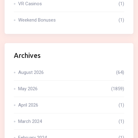
VR Casinos
(1)
Weekend Bonuses
(1)
Archives
August 2026
(64)
May 2026
(1859)
April 2026
(1)
March 2024
(1)
February 2024
(1)