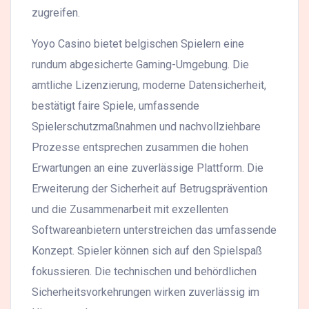
zugreifen.
Yoyo Casino bietet belgischen Spielern eine
rundum abgesicherte Gaming-Umgebung. Die
amtliche Lizenzierung, moderne Datensicherheit,
bestätigt faire Spiele, umfassende
Spielerschutzmaßnahmen und nachvollziehbare
Prozesse entsprechen zusammen die hohen
Erwartungen an eine zuverlässige Plattform. Die
Erweiterung der Sicherheit auf Betrugsprävention
und die Zusammenarbeit mit exzellenten
Softwareanbietern unterstreichen das umfassende
Konzept. Spieler können sich auf den Spielspaß
fokussieren. Die technischen und behördlichen
Sicherheitsvorkehrungen wirken zuverlässig im