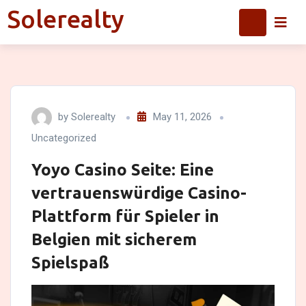
Skip
Solerealty
Solerealty
to
content
by
Solerealty
May 11, 2026
Uncategorized
Yoyo Casino Seite: Eine
vertrauenswürdige Casino-
Plattform für Spieler in
Belgien mit sicherem
Spielspaß