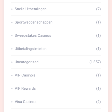
Snelle Uitbetalingen
(2)
Sportweddenschappen
(1)
Sweepstakes Casinos
(1)
Uitbetalingslimieten
(1)
Uncategorized
(1,857)
VIP Casino's
(1)
VIP Rewards
(1)
Visa Casinos
(2)