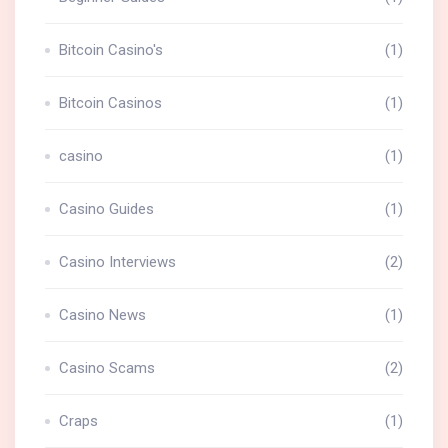
Bitcoin Casino's
(1)
Bitcoin Casinos
(1)
casino
(1)
Casino Guides
(1)
Casino Interviews
(2)
Casino News
(1)
Casino Scams
(2)
Craps
(1)