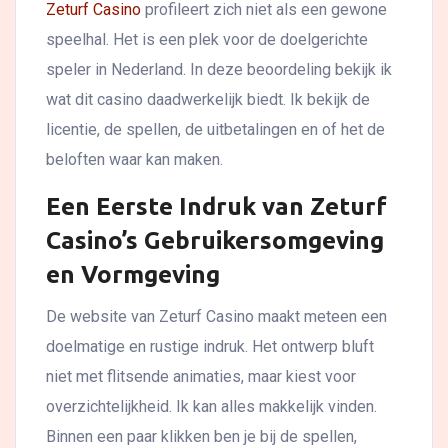
Zeturf Casino
profileert zich niet als een gewone
speelhal. Het is een plek voor de doelgerichte
speler in Nederland. In deze beoordeling bekijk ik
wat dit casino daadwerkelijk biedt. Ik bekijk de
licentie, de spellen, de uitbetalingen en of het de
beloften waar kan maken.
Een Eerste Indruk van Zeturf
Casino’s Gebruikersomgeving
en Vormgeving
De website van Zeturf Casino maakt meteen een
doelmatige en rustige indruk. Het ontwerp bluft
niet met flitsende animaties, maar kiest voor
overzichtelijkheid. Ik kan alles makkelijk vinden.
Binnen een paar klikken ben je bij de spellen,