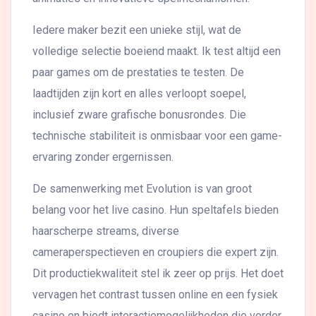
Iedere maker bezit een unieke stijl, wat de
volledige selectie boeiend maakt. Ik test altijd een
paar games om de prestaties te testen. De
laadtijden zijn kort en alles verloopt soepel,
inclusief zware grafische bonusrondes. Die
technische stabiliteit is onmisbaar voor een game-
ervaring zonder ergernissen.
De samenwerking met Evolution is van groot
belang voor het live casino. Hun speltafels bieden
haarscherpe streams, diverse
cameraperspectieven en croupiers die expert zijn.
Dit productiekwaliteit stel ik zeer op prijs. Het doet
vervagen het contrast tussen online en een fysiek
casino en biedt interactiemogelijkheden die verder