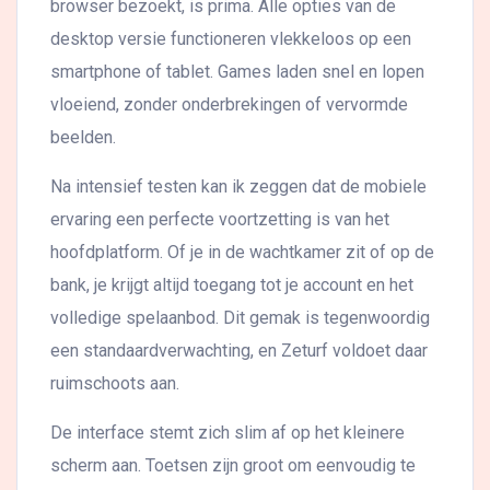
browser bezoekt, is prima. Alle opties van de
desktop versie functioneren vlekkeloos op een
smartphone of tablet. Games laden snel en lopen
vloeiend, zonder onderbrekingen of vervormde
beelden.
Na intensief testen kan ik zeggen dat de mobiele
ervaring een perfecte voortzetting is van het
hoofdplatform. Of je in de wachtkamer zit of op de
bank, je krijgt altijd toegang tot je account en het
volledige spelaanbod. Dit gemak is tegenwoordig
een standaardverwachting, en Zeturf voldoet daar
ruimschoots aan.
De interface stemt zich slim af op het kleinere
scherm aan. Toetsen zijn groot om eenvoudig te