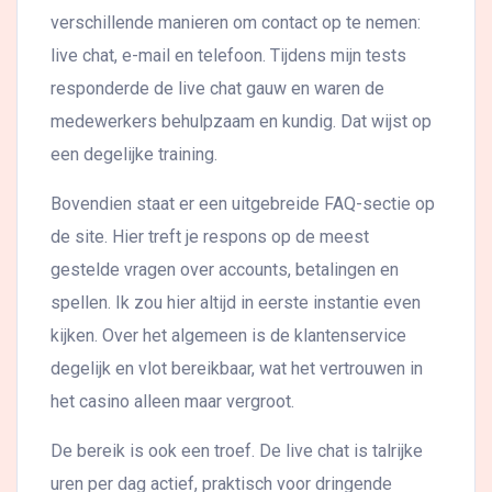
verschillende manieren om contact op te nemen:
live chat, e-mail en telefoon. Tijdens mijn tests
responderde de live chat gauw en waren de
medewerkers behulpzaam en kundig. Dat wijst op
een degelijke training.
Bovendien staat er een uitgebreide FAQ-sectie op
de site. Hier treft je respons op de meest
gestelde vragen over accounts, betalingen en
spellen. Ik zou hier altijd in eerste instantie even
kijken. Over het algemeen is de klantenservice
degelijk en vlot bereikbaar, wat het vertrouwen in
het casino alleen maar vergroot.
De bereik is ook een troef. De live chat is talrijke
uren per dag actief, praktisch voor dringende