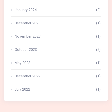
January 2024
(2)
December 2023
(1)
November 2023
(1)
October 2023
(2)
May 2023
(1)
December 2022
(1)
July 2022
(1)