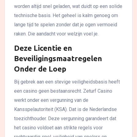
worden altijd snel geladen, wat duidt op een solide
technische basis. Het geheel is kalm genoeg om
lange tijd te spelen zonder dat je ogen vermoeid
raken. Die aandacht voor welzijn voel je.
Deze Licentie en
Beveiligingsmaatregelen
Onder de Loep
Bij gebrek aan een stevige veiligheidsbasis heeft
een casino geen bestaansrecht. Zeturf Casino
werkt onder een vergunning van de
Kansspelautoriteit (KSA). Dat is de Nederlandse
toezichthouder. Deze vergunning garandeert dat
het casino voldoet aan strikte regels voor
rechtvaardig spel, veiligheid van spelers en