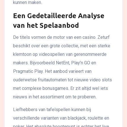
kunnen maken.
Een Gedetailleerde Analyse
van het Spelaanbod
De titels vormen de motor van een casino. Zeturf
beschikt over een grote collectie, met een sterke
klemtoon op videospellen van gerenommeerde
makers. Bijvoorbeeld NetEnt, Play’n GO en
Pragmatic Play. Het aanbod varieert van
ouderwetse fruitautomaten tot nieuwe video slots
met complexe bonusgames. Er zit altijd wel iets
nieuws in het assortiment om te proberen.
Liefhebbers van tafelspellen kunnen bij
verschillende varianten van blackjack, roulette en
poker. Het absolute hoogtepunt is echter het live