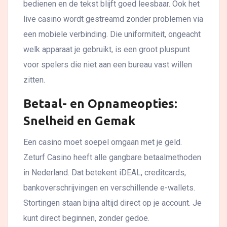
bedienen en de tekst blijft goed leesbaar. Ook het
live casino wordt gestreamd zonder problemen via
een mobiele verbinding. Die uniformiteit, ongeacht
welk apparaat je gebruikt, is een groot pluspunt
voor spelers die niet aan een bureau vast willen
zitten.
Betaal- en Opnameopties:
Snelheid en Gemak
Een casino moet soepel omgaan met je geld.
Zeturf Casino heeft alle gangbare betaalmethoden
in Nederland. Dat betekent iDEAL, creditcards,
bankoverschrijvingen en verschillende e-wallets.
Stortingen staan bijna altijd direct op je account. Je
kunt direct beginnen, zonder gedoe.