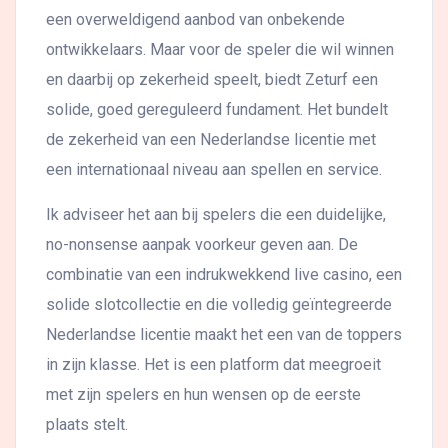
een overweldigend aanbod van onbekende
ontwikkelaars. Maar voor de speler die wil winnen
en daarbij op zekerheid speelt, biedt Zeturf een
solide, goed gereguleerd fundament. Het bundelt
de zekerheid van een Nederlandse licentie met
een internationaal niveau aan spellen en service.
Ik adviseer het aan bij spelers die een duidelijke,
no-nonsense aanpak voorkeur geven aan. De
combinatie van een indrukwekkend live casino, een
solide slotcollectie en die volledig geïntegreerde
Nederlandse licentie maakt het een van de toppers
in zijn klasse. Het is een platform dat meegroeit
met zijn spelers en hun wensen op de eerste
plaats stelt.