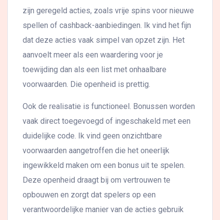
zijn geregeld acties, zoals vrije spins voor nieuwe
spellen of cashback-aanbiedingen. Ik vind het fijn
dat deze acties vaak simpel van opzet zijn. Het
aanvoelt meer als een waardering voor je
toewijding dan als een list met onhaalbare
voorwaarden. Die openheid is prettig.
Ook de realisatie is functioneel. Bonussen worden
vaak direct toegevoegd of ingeschakeld met een
duidelijke code. Ik vind geen onzichtbare
voorwaarden aangetroffen die het oneerlijk
ingewikkeld maken om een bonus uit te spelen.
Deze openheid draagt bij om vertrouwen te
opbouwen en zorgt dat spelers op een
verantwoordelijke manier van de acties gebruik