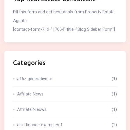
Fill this form and get best deals from Property Estate
Agents.
[contact-form-7 id="17664" title="Blog Sidebar Form"]
Categories
a16z generative ai
(1)
Affiliate News
(1)
Affiliate Nieuws
(1)
ai in finance examples 1
(2)