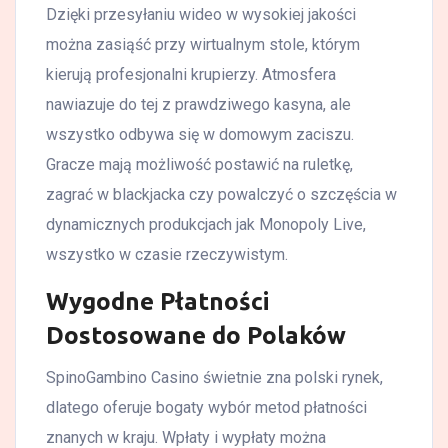
Dzięki przesyłaniu wideo w wysokiej jakości
można zasiąść przy wirtualnym stole, którym
kierują profesjonalni krupierzy. Atmosfera
nawiazuje do tej z prawdziwego kasyna, ale
wszystko odbywa się w domowym zaciszu.
Gracze mają możliwość postawić na ruletkę,
zagrać w blackjacka czy powalczyć o szczęścia w
dynamicznych produkcjach jak Monopoly Live,
wszystko w czasie rzeczywistym.
Wygodne Płatności
Dostosowane do Polaków
SpinoGambino Casino świetnie zna polski rynek,
dlatego oferuje bogaty wybór metod płatności
znanych w kraju. Wpłaty i wypłaty można