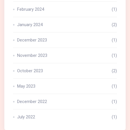
February 2024
(1)
January 2024
(2)
December 2023
(1)
November 2023
(1)
October 2023
(2)
May 2023
(1)
December 2022
(1)
July 2022
(1)