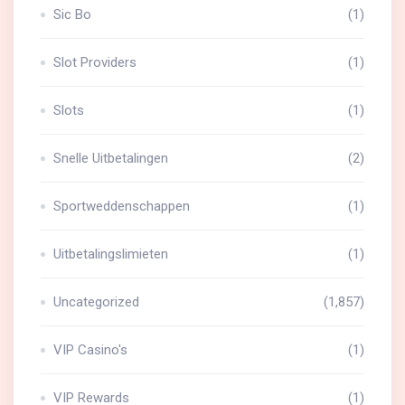
Sic Bo
(1)
Slot Providers
(1)
Slots
(1)
Snelle Uitbetalingen
(2)
Sportweddenschappen
(1)
Uitbetalingslimieten
(1)
Uncategorized
(1,857)
VIP Casino's
(1)
VIP Rewards
(1)