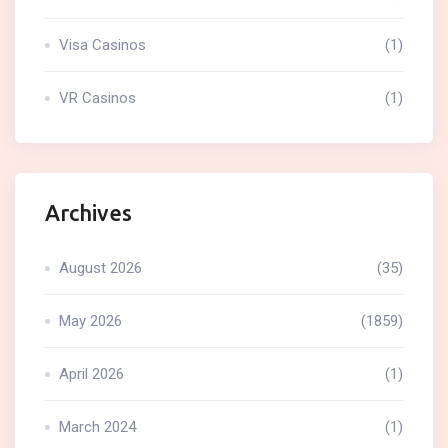
Visa Casinos
(1)
VR Casinos
(1)
Archives
August 2026
(35)
May 2026
(1859)
April 2026
(1)
March 2024
(1)