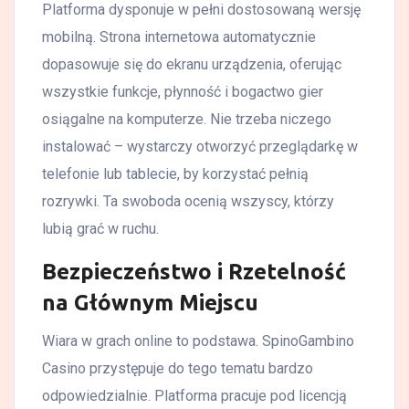
Platforma dysponuje w pełni dostosowaną wersję
mobilną. Strona internetowa automatycznie
dopasowuje się do ekranu urządzenia, oferując
wszystkie funkcje, płynność i bogactwo gier
osiągalne na komputerze. Nie trzeba niczego
instalować – wystarczy otworzyć przeglądarkę w
telefonie lub tablecie, by korzystać pełnią
rozrywki. Ta swoboda ocenią wszyscy, którzy
lubią grać w ruchu.
Bezpieczeństwo i Rzetelność
na Głównym Miejscu
Wiara w grach online to podstawa. SpinoGambino
Casino przystępuje do tego tematu bardzo
odpowiedzialnie. Platforma pracuje pod licencją