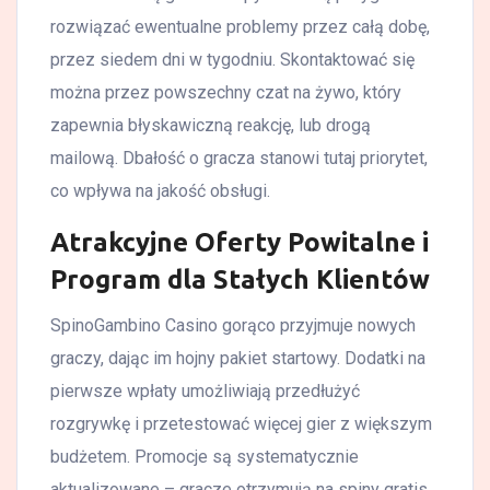
rozwiązać ewentualne problemy przez całą dobę,
przez siedem dni w tygodniu. Skontaktować się
można przez powszechny czat na żywo, który
zapewnia błyskawiczną reakcję, lub drogą
mailową. Dbałość o gracza stanowi tutaj priorytet,
co wpływa na jakość obsługi.
Atrakcyjne Oferty Powitalne i
Program dla Stałych Klientów
SpinoGambino Casino gorąco przyjmuje nowych
graczy, dając im hojny pakiet startowy. Dodatki na
pierwsze wpłaty umożliwiają przedłużyć
rozgrywkę i przetestować więcej gier z większym
budżetem. Promocje są systematycznie
aktualizowane – gracze otrzymują na spiny gratis,