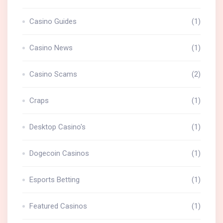
Casino Guides
(1)
Casino News
(1)
Casino Scams
(2)
Craps
(1)
Desktop Casino's
(1)
Dogecoin Casinos
(1)
Esports Betting
(1)
Featured Casinos
(1)