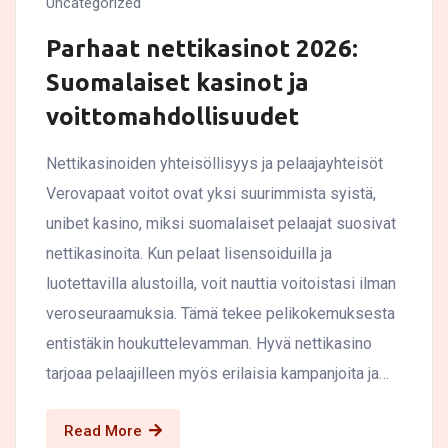
Uncategorized
Parhaat nettikasinot 2026:
Suomalaiset kasinot ja
voittomahdollisuudet
Nettikasinoiden yhteisöllisyys ja pelaajayhteisöt
Verovapaat voitot ovat yksi suurimmista syistä,
unibet kasino, miksi suomalaiset pelaajat suosivat
nettikasinoita. Kun pelaat lisensoiduilla ja
luotettavilla alustoilla, voit nauttia voitoistasi ilman
veroseuraamuksia. Tämä tekee pelikokemuksesta
entistäkin houkuttelevamman. Hyvä nettikasino
tarjoaa pelaajilleen myös erilaisia kampanjoita ja…
Read More