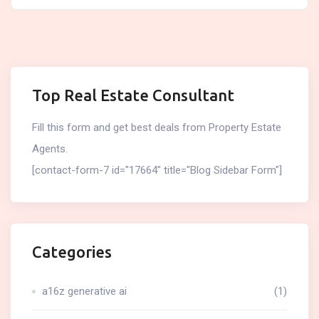
Top Real Estate Consultant
Fill this form and get best deals from Property Estate
Agents.
[contact-form-7 id="17664" title="Blog Sidebar Form"]
Categories
a16z generative ai
(1)