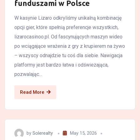
funduszami w Polsce
W kasynie Lizaro odkryliśmy unikalną kombinację
opcji gier, które spełnią preferencje wszystkich,
lizarocasinoo.pl. Od fascynujących maszyn wideo
po wciągające wrażenia z gry z krupierem na żywo
– wszyscy odnajdzie tu coś dla siebie. Nawigacja
platformy jest bardzo łatwa i odświeżająca,
pozwalając…
Read More
by
Solerealty
May 15, 2026