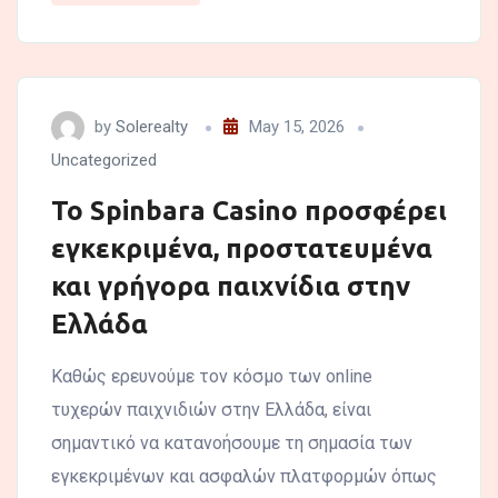
by
Solerealty
May 15, 2026
Uncategorized
Το Spinbara Casino προσφέρει
εγκεκριμένα, προστατευμένα
και γρήγορα παιχνίδια στην
Ελλάδα
Καθώς ερευνούμε τον κόσμο των online
τυχερών παιχνιδιών στην Ελλάδα, είναι
σημαντικό να κατανοήσουμε τη σημασία των
εγκεκριμένων και ασφαλών πλατφορμών όπως