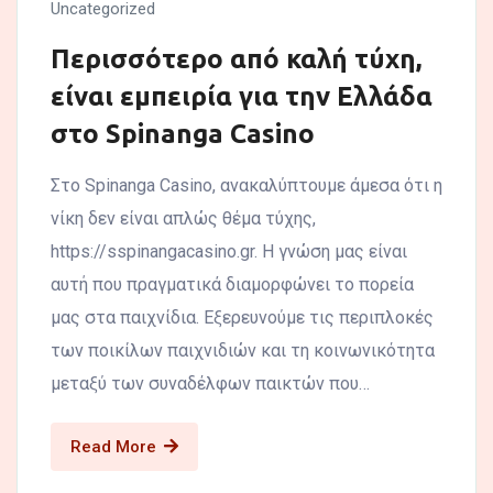
Uncategorized
Περισσότερο από καλή τύχη,
είναι εμπειρία για την Ελλάδα
στο Spinanga Casino
Στο Spinanga Casino, ανακαλύπτουμε άμεσα ότι η
νίκη δεν είναι απλώς θέμα τύχης,
https://sspinangacasino.gr. Η γνώση μας είναι
αυτή που πραγματικά διαμορφώνει το πορεία
μας στα παιχνίδια. Εξερευνούμε τις περιπλοκές
των ποικίλων παιχνιδιών και τη κοινωνικότητα
μεταξύ των συναδέλφων παικτών που…
Read More