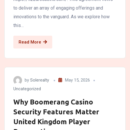
to deliver an array of engaging offerings and
innovations to the vanguard. As we explore how
this…
Read More
by
Solerealty
May 15, 2026
Uncategorized
Why Boomerang Casino
Security Features Matter
United Kingdom Player