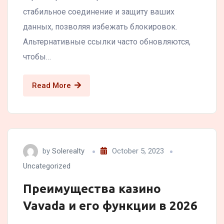
стабильное соединение и защиту ваших
данных, позволяя избежать блокировок.
Альтернативные ссылки часто обновляются,
чтобы…
Read More
by
Solerealty
October 5, 2023
Uncategorized
Преимущества казино
Vavada и его функции в 2026