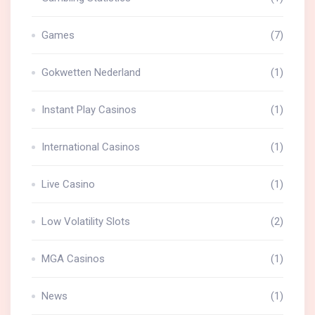
Games
(7)
Gokwetten Nederland
(1)
Instant Play Casinos
(1)
International Casinos
(1)
Live Casino
(1)
Low Volatility Slots
(2)
MGA Casinos
(1)
News
(1)