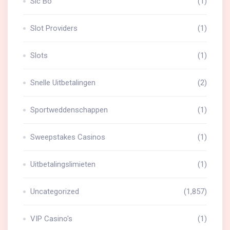
Sic Bo
(1)
Slot Providers
(1)
Slots
(1)
Snelle Uitbetalingen
(2)
Sportweddenschappen
(1)
Sweepstakes Casinos
(1)
Uitbetalingslimieten
(1)
Uncategorized
(1,857)
VIP Casino's
(1)