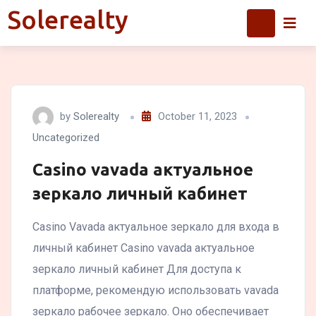
Skip
Solerealty
Solerealty
to
content
by
Solerealty
October 11, 2023
Uncategorized
Casino vavada актуальное
зеркало личный кабинет
Casino Vavada актуальное зеркало для входа в
личный кабинет Casino vavada актуальное
зеркало личный кабинет Для доступа к
платформе, рекомендую использовать vavada
зеркало рабочее зеркало. Оно обеспечивает