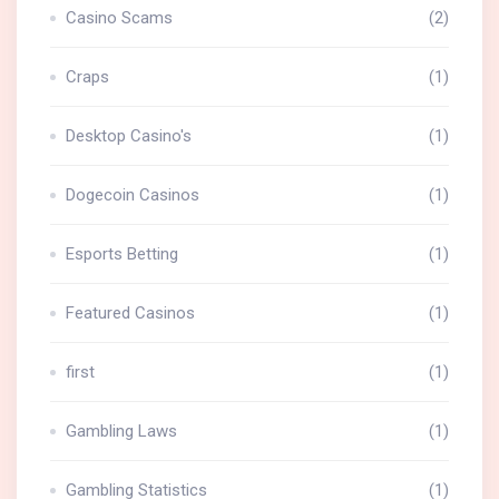
Casino Scams
(2)
Craps
(1)
Desktop Casino's
(1)
Dogecoin Casinos
(1)
Esports Betting
(1)
Featured Casinos
(1)
first
(1)
Gambling Laws
(1)
Gambling Statistics
(1)