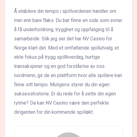
Å etablere din tempo i spillverdenen handler om
mer enn bare flaks. Du bør finne en side som evner
å få underholdning, trygghet og oppfølging til å
samarbeide. Slik jeg ser det har NV Casino for
Norge klart det. Med et omfattende spillutvalg, et
ekte fokus på trygg spillhverdag, hurtige
transaksjoner og en god forståelse av oss
nordmenn, gir de en plattform hvor alle spillere kan
finne sitt tempo. Muligens styrer du din egen
suksesshistorie. Er du rede for å sette din egen
rytme? Da kan NV Casino være den perfekte
dirigenten for din kommende spilløkt.