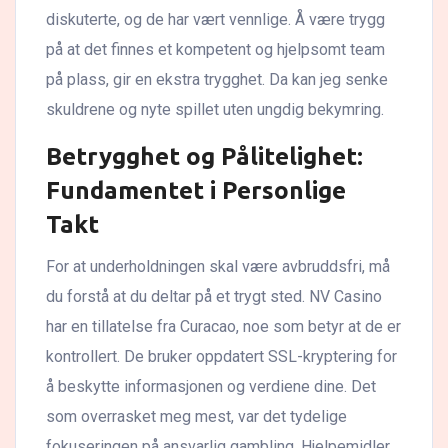
diskuterte, og de har vært vennlige. Å være trygg
på at det finnes et kompetent og hjelpsomt team
på plass, gir en ekstra trygghet. Da kan jeg senke
skuldrene og nyte spillet uten ungdig bekymring.
Betrygghet og Pålitelighet:
Fundamentet i Personlige
Takt
For at underholdningen skal være avbruddsfri, må
du forstå at du deltar på et trygt sted. NV Casino
har en tillatelse fra Curacao, noe som betyr at de er
kontrollert. De bruker oppdatert SSL-kryptering for
å beskytte informasjonen og verdiene dine. Det
som overrasket meg mest, var det tydelige
fokuseringen på ansvarlig gambling. Hjelpemidler