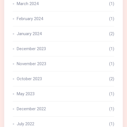
March 2024
(1)
February 2024
(1)
January 2024
(2)
December 2023
(1)
November 2023
(1)
October 2023
(2)
May 2023
(1)
December 2022
(1)
July 2022
(1)