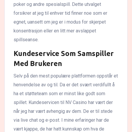
poker og andre spesialspill. Dette utvalget
forsikrer at jeg til enhver tid finner noe som er
egnet, uansett om jeg er i modus for skjerpet
konsentrasjon eller en litt mer avslappet
spillseanse.
Kundeservice Som Samspiller
Med Brukeren
Selv på den mest populære plattformen oppstår et
henvendelse av og til. Da er det svært verdifullt å
ha et støtteteam som er minst like godt som
spillet. Kundeservicen til NV Casino har vært der
når jeg har vært avhengig av dem. De er til stede
via live chat og e-post. I mine erfaringer har de
vært kjappe, de har hatt kunnskap om hva de