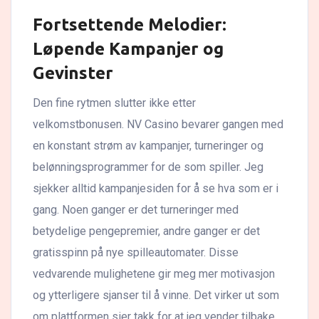
Fortsettende Melodier:
Løpende Kampanjer og
Gevinster
Den fine rytmen slutter ikke etter
velkomstbonusen. NV Casino bevarer gangen med
en konstant strøm av kampanjer, turneringer og
belønningsprogrammer for de som spiller. Jeg
sjekker alltid kampanjesiden for å se hva som er i
gang. Noen ganger er det turneringer med
betydelige pengepremier, andre ganger er det
gratisspinn på nye spilleautomater. Disse
vedvarende mulighetene gir meg mer motivasjon
og ytterligere sjanser til å vinne. Det virker ut som
om plattformen sier takk for at jeg vender tilbake.