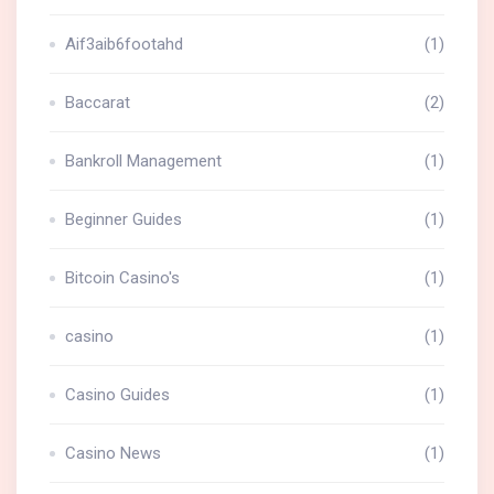
Aif3aib6footahd
(1)
Baccarat
(2)
Bankroll Management
(1)
Beginner Guides
(1)
Bitcoin Casino's
(1)
casino
(1)
Casino Guides
(1)
Casino News
(1)