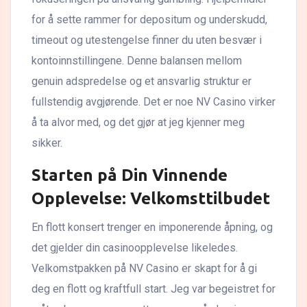
for å sette rammer for depositum og underskudd,
timeout og utestengelse finner du uten besvær i
kontoinnstillingene. Denne balansen mellom
genuin adspredelse og et ansvarlig struktur er
fullstendig avgjørende. Det er noe NV Casino virker
å ta alvor med, og det gjør at jeg kjenner meg
sikker.
Starten på Din Vinnende
Opplevelse: Velkomsttilbudet
En flott konsert trenger en imponerende åpning, og
det gjelder din casinoopplevelse likeledes.
Velkomstpakken på NV Casino er skapt for å gi
deg en flott og kraftfull start. Jeg var begeistret for