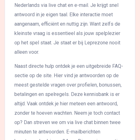
Nederlands via live chat en e-mail. Je krijgt snel
antwoord in je eigen taal. Elke interactie moet
aangenaam, efficiënt en nuttig zijn. Want zelfs de
kleinste vraag is essentieel als jouw spelplezier
op het spel staat. Je staat er bij Leprezone nooit
alleen voor.
Naast directe hulp ontdek je een uitgebreide FAQ-
sectie op de site. Hier vind je antwoorden op de
meest gestelde vragen over profielen, bonussen,
betalingen en spelregels. Deze kennisbank is er
altijd. Vaak ontdek je hier meteen een antwoord,
zonder te hoeven wachten. Neem je toch contact
op? Dan streven we om via live chat binnen twee
minuten te antwoorden. E-mailberichten