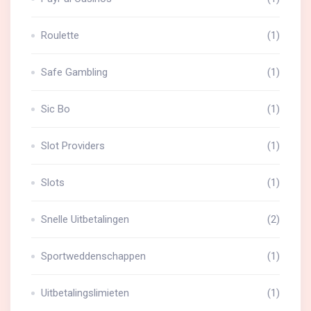
Roulette
(1)
Safe Gambling
(1)
Sic Bo
(1)
Slot Providers
(1)
Slots
(1)
Snelle Uitbetalingen
(2)
Sportweddenschappen
(1)
Uitbetalingslimieten
(1)