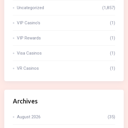
Uncategorized
(1,857)
VIP Casino's
(1)
VIP Rewards
(1)
Visa Casinos
(1)
VR Casinos
(1)
Archives
August 2026
(35)