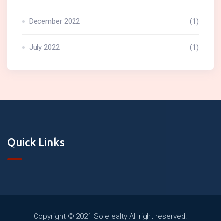
December 2022
(1)
July 2022
(1)
Quick Links
Copyright © 2021 Solerealty All right reserved.