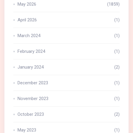
May 2026
(1859)
April 2026
(1)
March 2024
(1)
February 2024
(1)
January 2024
(2)
December 2023
(1)
November 2023
(1)
October 2023
(2)
May 2023
(1)