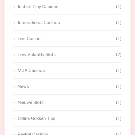
Instant Play Casinos
(1)
International Casinos
(1)
Live Casino
(1)
Low Volatility Slots
(2)
MGA Casinos
(1)
News
(1)
Nieuwe Slots
(1)
Online Gokken Tips
(1)
PayPal Casinos
(1)