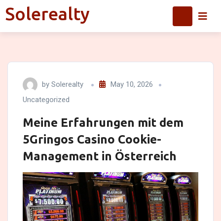
Skip
Solerealty
Solerealty
to
content
by
Solerealty
May 10, 2026
Uncategorized
Meine Erfahrungen mit dem
5Gringos Casino Cookie-
Management in Österreich