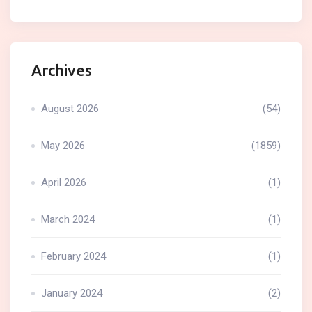
Archives
August 2026
(54)
May 2026
(1859)
April 2026
(1)
March 2024
(1)
February 2024
(1)
January 2024
(2)