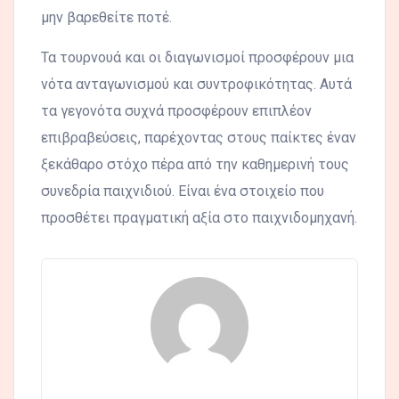
μην βαρεθείτε ποτέ.
Τα τουρνουά και οι διαγωνισμοί προσφέρουν μια
νότα ανταγωνισμού και συντροφικότητας. Αυτά
τα γεγονότα συχνά προσφέρουν επιπλέον
επιβραβεύσεις, παρέχοντας στους παίκτες έναν
ξεκάθαρο στόχο πέρα από την καθημερινή τους
συνεδρία παιχνιδιού. Είναι ένα στοιχείο που
προσθέτει πραγματική αξία στο παιχνιδομηχανή.