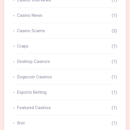
Casino Interviews
(1)
Casino News
(1)
Casino Scams
(2)
Craps
(1)
Desktop Casino's
(1)
Dogecoin Casinos
(1)
Esports Betting
(1)
Featured Casinos
(1)
first
(1)