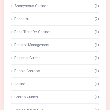
Anonymous Casinos
(1)
Baccarat
(2)
Bank Transfer Casinos
(1)
Bankroll Management
(1)
Beginner Guides
(1)
Bitcoin Casino's
(1)
casino
(1)
Casino Guides
(1)