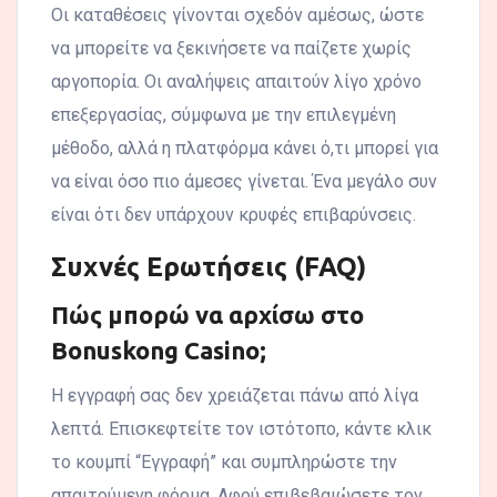
Οι καταθέσεις γίνονται σχεδόν αμέσως, ώστε
να μπορείτε να ξεκινήσετε να παίζετε χωρίς
αργοπορία. Οι αναλήψεις απαιτούν λίγο χρόνο
επεξεργασίας, σύμφωνα με την επιλεγμένη
μέθοδο, αλλά η πλατφόρμα κάνει ό,τι μπορεί για
να είναι όσο πιο άμεσες γίνεται. Ένα μεγάλο συν
είναι ότι δεν υπάρχουν κρυφές επιβαρύνσεις.
Συχνές Ερωτήσεις (FAQ)
Πώς μπορώ να αρχίσω στο
Bonuskong Casino;
Η εγγραφή σας δεν χρειάζεται πάνω από λίγα
λεπτά. Επισκεφτείτε τον ιστότοπο, κάντε κλικ
το κουμπί “Εγγραφή” και συμπληρώστε την
απαιτούμενη φόρμα. Αφού επιβεβαιώσετε τον