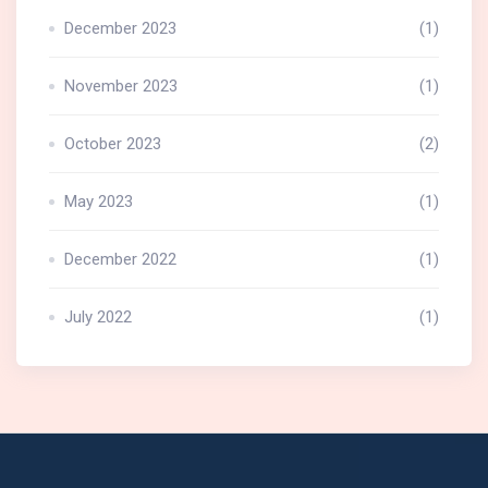
December 2023
(1)
November 2023
(1)
October 2023
(2)
May 2023
(1)
December 2022
(1)
July 2022
(1)