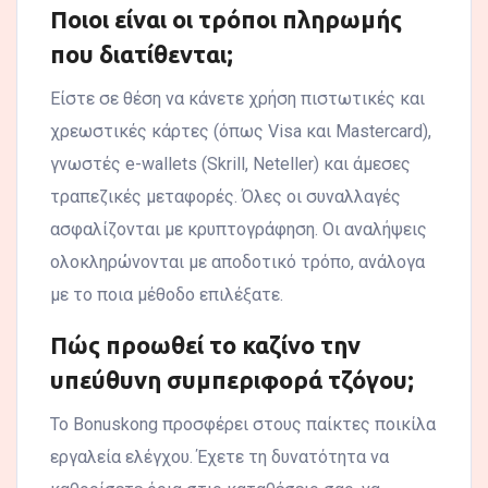
Ποιοι είναι οι τρόποι πληρωμής
που διατίθενται;
Είστε σε θέση να κάνετε χρήση πιστωτικές και
χρεωστικές κάρτες (όπως Visa και Mastercard),
γνωστές e-wallets (Skrill, Neteller) και άμεσες
τραπεζικές μεταφορές. Όλες οι συναλλαγές
ασφαλίζονται με κρυπτογράφηση. Οι αναλήψεις
ολοκληρώνονται με αποδοτικό τρόπο, ανάλογα
με το ποια μέθοδο επιλέξατε.
Πώς προωθεί το καζίνο την
υπεύθυνη συμπεριφορά τζόγου;
Το Bonuskong προσφέρει στους παίκτες ποικίλα
εργαλεία ελέγχου. Έχετε τη δυνατότητα να