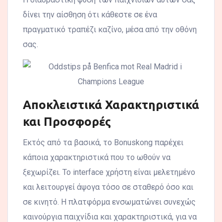
δίνει την αίσθηση ότι κάθεστε σε ένα
πραγματικό τραπέζι καζίνο, μέσα από την οθόνη
σας.
Αποκλειστικά Χαρακτηριστικά
και Προσφορές
Εκτός από τα βασικά, το Bonuskong παρέχει
κάποια χαρακτηριστικά που το ωθούν να
ξεχωρίζει. Το interface χρήστη είναι μελετημένο
και λειτουργεί άψογα τόσο σε σταθερό όσο και
σε κινητό. Η πλατφόρμα ενσωματώνει συνεχώς
καινούργια παιχνίδια και χαρακτηριστικά, για να