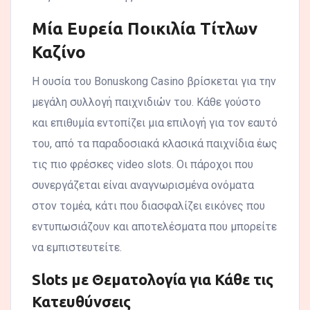
Μία Ευρεία Ποικιλία Τίτλων
Καζίνο
Η ουσία του Bonuskong Casino βρίσκεται για την
μεγάλη συλλογή παιχνιδιών του. Κάθε γούστο
και επιθυμία εντοπίζει μια επιλογή για τον εαυτό
του, από τα παραδοσιακά κλασικά παιχνίδια έως
τις πιο φρέσκες video slots. Οι πάροχοι που
συνεργάζεται είναι αναγνωρισμένα ονόματα
στον τομέα, κάτι που διασφαλίζει εικόνες που
εντυπωσιάζουν και αποτελέσματα που μπορείτε
να εμπιστευτείτε.
Slots με Θεματολογία για Κάθε τις
Κατευθύνσεις