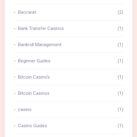
Baccarat
(2)
Bank Transfer Casinos
(1)
Bankroll Management
(1)
Beginner Guides
(1)
Bitcoin Casino's
(1)
Bitcoin Casinos
(1)
casino
(1)
Casino Guides
(1)