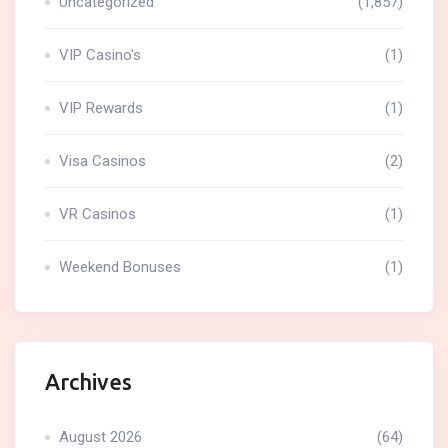
Uncategorized
(1,857)
VIP Casino's
(1)
VIP Rewards
(1)
Visa Casinos
(2)
VR Casinos
(1)
Weekend Bonuses
(1)
Archives
August 2026
(64)