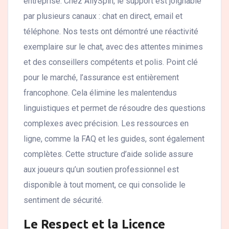
entreprise. Chez AllySpin, le support est joignable
par plusieurs canaux : chat en direct, email et
téléphone. Nos tests ont démontré une réactivité
exemplaire sur le chat, avec des attentes minimes
et des conseillers compétents et polis. Point clé
pour le marché, l’assurance est entièrement
francophone. Cela élimine les malentendus
linguistiques et permet de résoudre des questions
complexes avec précision. Les ressources en
ligne, comme la FAQ et les guides, sont également
complètes. Cette structure d’aide solide assure
aux joueurs qu’un soutien professionnel est
disponible à tout moment, ce qui consolide le
sentiment de sécurité.
Le Respect et la Licence