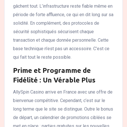
gâchent tout. L’infrastructure reste fiable même en
période de forte affluence, ce qui en dit long sur sa
solidité. En complément, des protocoles de
sécurité sophistiqués sécurisent chaque
transaction et chaque donnée personnelle. Cette
base technique n’est pas un accessoire. C’est ce
qui fait tout le reste possible.
Prime et Programme de
Fidélité : Un Vérable Plus
AllySpin Casino arrive en France avec une offre de
bienvenue compétitive. Cependant, c’est sur le
long terme que le site se distingue. Outre le bonus
de départ, un calendrier de promotions ciblées se
met en place : parties gratuites sur les nouvelles