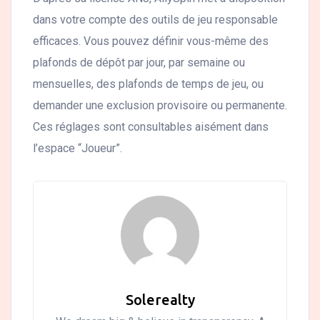
dans votre compte des outils de jeu responsable
efficaces. Vous pouvez définir vous-même des
plafonds de dépôt par jour, par semaine ou
mensuelles, des plafonds de temps de jeu, ou
demander une exclusion provisoire ou permanente.
Ces réglages sont consultables aisément dans
l’espace “Joueur”.
Solerealty