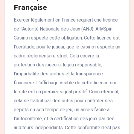
Française
Exercer légalement en France requiert une licence
de l’Autorité Nationale des Jeux (ANJ). AllySpin
Casino respecte cette obligation. Cette licence est
l’certitude, pour le joueur, que le casino respecte un
cadre réglementaire strict. Cela couvre la
protection des joueurs, le jeu responsable,
l’impartialité des parties et la transparence
financière. L’affichage visible de cette licence sur
le site est un premier signal positif. Concrètement,
cela se traduit par des outils pour contrôler ses
dépôts ou son temps de jeu, un accès facile à
l’autocontrôle, et la certification des jeux par des
auditeurs indépendants. Cette conformité n’est pas