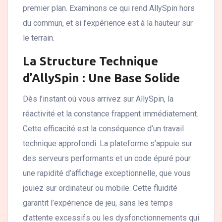
premier plan. Examinons ce qui rend AllySpin hors
du commun, et si l’expérience est à la hauteur sur
le terrain.
La Structure Technique
d’AllySpin : Une Base Solide
Dès l’instant où vous arrivez sur AllySpin, la
réactivité et la constance frappent immédiatement.
Cette efficacité est la conséquence d’un travail
technique approfondi. La plateforme s’appuie sur
des serveurs performants et un code épuré pour
une rapidité d’affichage exceptionnelle, que vous
jouiez sur ordinateur ou mobile. Cette fluidité
garantit l’expérience de jeu, sans les temps
d’attente excessifs ou les dysfonctionnements qui