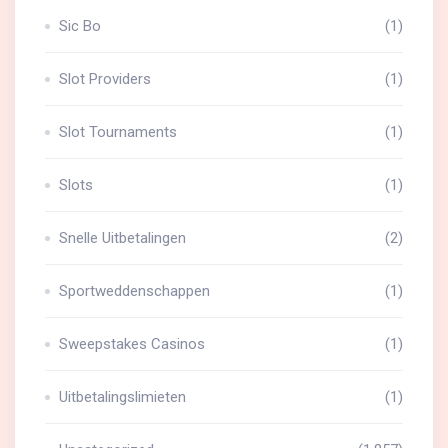
Sic Bo
(1)
Slot Providers
(1)
Slot Tournaments
(1)
Slots
(1)
Snelle Uitbetalingen
(2)
Sportweddenschappen
(1)
Sweepstakes Casinos
(1)
Uitbetalingslimieten
(1)