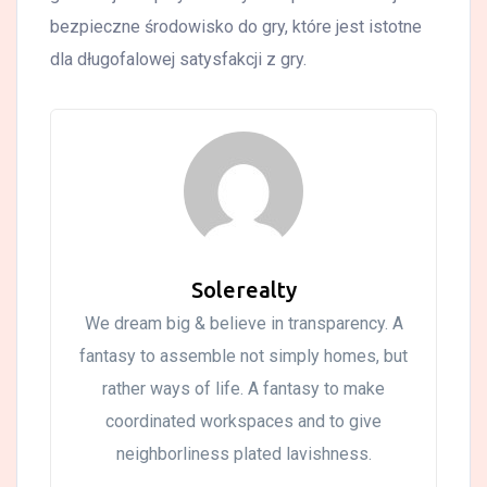
bezpieczne środowisko do gry, które jest istotne
dla długofalowej satysfakcji z gry.
Solerealty
We dream big & believe in transparency. A
fantasy to assemble not simply homes, but
rather ways of life. A fantasy to make
coordinated workspaces and to give
neighborliness plated lavishness.