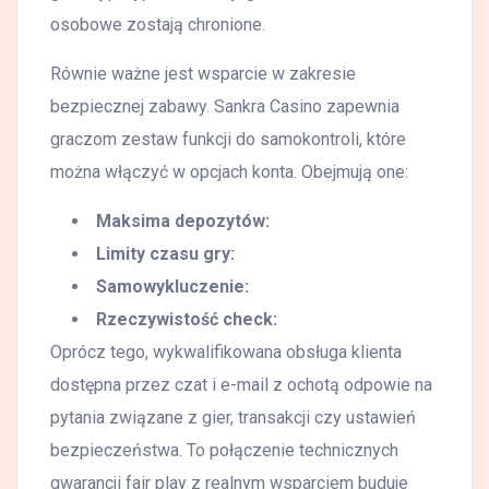
osobowe zostają chronione.
Równie ważne jest wsparcie w zakresie
bezpiecznej zabawy. Sankra Casino zapewnia
graczom zestaw funkcji do samokontroli, które
można włączyć w opcjach konta. Obejmują one:
Maksima depozytów:
Limity czasu gry:
Samowykluczenie:
Rzeczywistość check:
Oprócz tego, wykwalifikowana obsługa klienta
dostępna przez czat i e-mail z ochotą odpowie na
pytania związane z gier, transakcji czy ustawień
bezpieczeństwa. To połączenie technicznych
gwarancji fair play z realnym wsparciem buduje