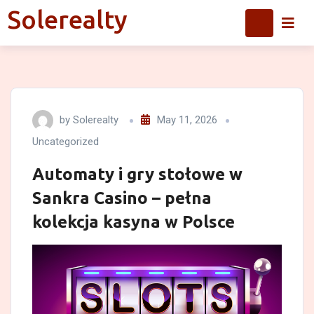
Skip
Solerealty
Solerealty
to
content
by
Solerealty
May 11, 2026
Uncategorized
Automaty i gry stołowe w
Sankra Casino – pełna
kolekcja kasyna w Polsce