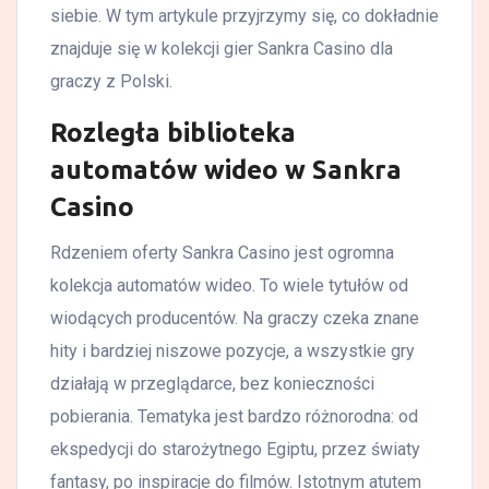
siebie. W tym artykule przyjrzymy się, co dokładnie
znajduje się w kolekcji gier Sankra Casino dla
graczy z Polski.
Rozległa biblioteka
automatów wideo w Sankra
Casino
Rdzeniem oferty Sankra Casino jest ogromna
kolekcja automatów wideo. To wiele tytułów od
wiodących producentów. Na graczy czeka znane
hity i bardziej niszowe pozycje, a wszystkie gry
działają w przeglądarce, bez konieczności
pobierania. Tematyka jest bardzo różnorodna: od
ekspedycji do starożytnego Egiptu, przez światy
fantasy, po inspiracje do filmów. Istotnym atutem