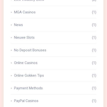
MGA Casinos
(1)
News
(1)
Nieuwe Slots
(1)
No Deposit Bonuses
(1)
Online Casinos
(1)
Online Gokken Tips
(1)
Payment Methods
(1)
PayPal Casinos
(1)