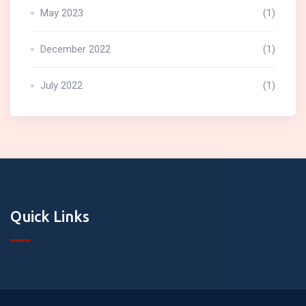
May 2023
(1)
December 2022
(1)
July 2022
(1)
Quick Links