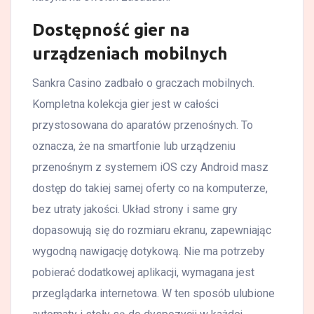
Dostępność gier na
urządzeniach mobilnych
Sankra Casino zadbało o graczach mobilnych.
Kompletna kolekcja gier jest w całości
przystosowana do aparatów przenośnych. To
oznacza, że na smartfonie lub urządzeniu
przenośnym z systemem iOS czy Android masz
dostęp do takiej samej oferty co na komputerze,
bez utraty jakości. Układ strony i same gry
dopasowują się do rozmiaru ekranu, zapewniając
wygodną nawigację dotykową. Nie ma potrzeby
pobierać dodatkowej aplikacji, wymagana jest
przeglądarka internetowa. W ten sposób ulubione