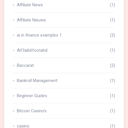
Affiliate News
(1)
Affiliate Nieuws
(1)
ai in finance examples 1
(2)
Aif3aib6footahd
(1)
Baccarat
(2)
Bankroll Management
(1)
Beginner Guides
(1)
Bitcoin Casino's
(1)
casino
(1)