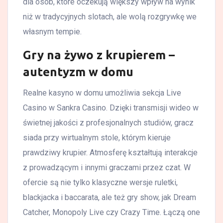
dla osób, które oczekują większy wpływ na wynik
niż w tradycyjnych slotach, ale wolą rozgrywkę we
własnym tempie.
Gry na żywo z krupierem –
autentyzm w domu
Realne kasyno w domu umożliwia sekcja Live
Casino w Sankra Casino. Dzięki transmisji wideo w
świetnej jakości z profesjonalnych studiów, gracz
siada przy wirtualnym stole, którym kieruje
prawdziwy krupier. Atmosferę kształtują interakcje
z prowadzącym i innymi graczami przez czat. W
ofercie są nie tylko klasyczne wersje ruletki,
blackjacka i baccarata, ale też gry show, jak Dream
Catcher, Monopoly Live czy Crazy Time. Łączą one