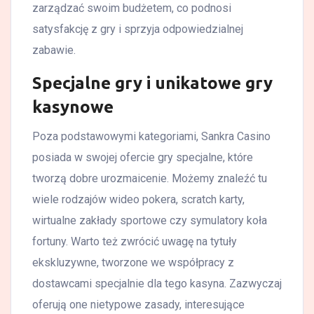
zarządzać swoim budżetem, co podnosi
satysfakcję z gry i sprzyja odpowiedzialnej
zabawie.
Specjalne gry i unikatowe gry
kasynowe
Poza podstawowymi kategoriami, Sankra Casino
posiada w swojej ofercie gry specjalne, które
tworzą dobre urozmaicenie. Możemy znaleźć tu
wiele rodzajów wideo pokera, scratch karty,
wirtualne zakłady sportowe czy symulatory koła
fortuny. Warto też zwrócić uwagę na tytuły
ekskluzywne, tworzone we współpracy z
dostawcami specjalnie dla tego kasyna. Zazwyczaj
oferują one nietypowe zasady, interesujące