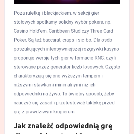
Poza ruletką i blackjackiem, w sekcji gier
stołowych spotkamy solidny wybór pokera, np.
Casino Hold’em, Caribbean Stud czy Three Card
Poker. Są też baccarat, craps i sic-bo. Dla osób
poszukujących intensywniejszej rozgrywki kasyno
proponuje wersje tych gier w formacie RNG, czyli
sterowane przez generator liczb losowych. Często
charakteryzują się one wyższym tempem i
niższymi stawkami minimalnymi niż ich
odpowiedniki na żywo. To świetny sposób, żeby
nauczyć się zasad i przetestować taktykę przed
grą z prawdziwym krupierem.
Jak znaleźć odpowiednią grę