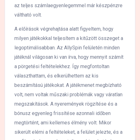
az teljes számlaegyenlegemmel már készpénzre
váltható volt.
A előírások végrehajtása alatt figyeltem, hogy
milyen játékokkal teljesítem a kitűzött összeget a
legoptimálisabban. Az AllySpin felületén minden
játéknál világosan ki van írva, hogy mennyit számít
a pörgetési feltételekhez. Így megfontoltan
választhattam, és elkerülhettem az kis
beszámítású játékokat. A játékmenet megbízható
volt, nem voltak műszaki problémák vagy váratlan
megszakítások. A nyeremények rögzítése és a
bónusz egyenleg frissítése azonnali időben
megtörtént, ami kellemes élmény volt. Mikor
sikerült elérni a feltételeket, a felület jelezte, és a