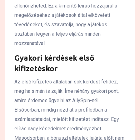
ellenőrizheted. Ez a kimerítő leírás hozzájárul a
megelőzéséhez a játékosok által elkövetett
tévedéseket, és szavatolja, hogy a játékos
tisztában legyen a teljes eljárás minden
mozzanatával.
Gyakori kérdések első
kifizetéskor
Az első kifizetés általában sok kérdést felidéz,
még ha simán is zajlik. Íme néhány gyakori pont,
amire érdemes ügyelni az AllySpin-nél.
Elsősorban, mindig nézd át a profilodban a
számlaadataidat, mielőtt kifizetést indítasz. Egy
elírás nagy késedelmet eredményezhet.
Másodsorban, a bónuszfeltételek lejárta előtt nem