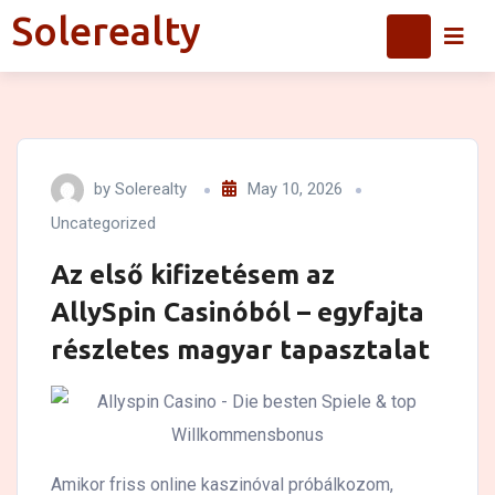
Skip
Solerealty
Solerealty
to
content
by
Solerealty
May 10, 2026
Uncategorized
Az első kifizetésem az
AllySpin Casinóból – egyfajta
részletes magyar tapasztalat
Amikor friss online kaszinóval próbálkozom,