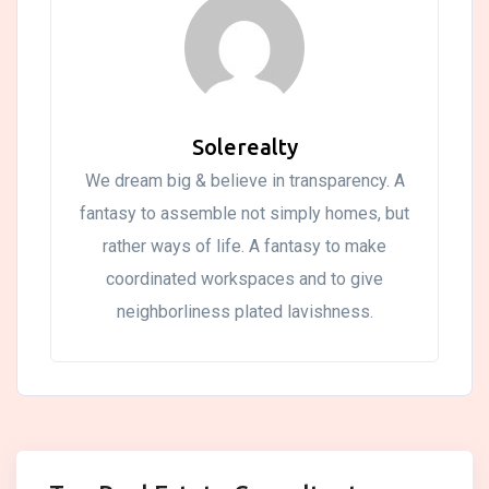
Solerealty
We dream big & believe in transparency. A
fantasy to assemble not simply homes, but
rather ways of life. A fantasy to make
coordinated workspaces and to give
neighborliness plated lavishness.