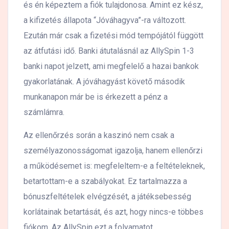
és én képeztem a fiók tulajdonosa. Amint ez kész,
a kifizetés állapota “Jóváhagyva”-ra változott.
Ezután már csak a fizetési mód tempójától függött
az átfutási idő. Banki átutalásnál az AllySpin 1-3
banki napot jelzett, ami megfelelő a hazai bankok
gyakorlatának. A jóváhagyást követő második
munkanapon már be is érkezett a pénz a
számlámra.
Az ellenőrzés során a kaszinó nem csak a
személyazonosságomat igazolja, hanem ellenőrzi
a működésemet is: megfeleltem-e a feltételeknek,
betartottam-e a szabályokat. Ez tartalmazza a
bónuszfeltételek elvégzését, a játéksebesség
korlátainak betartását, és azt, hogy nincs-e többes
fiókom. Az AllySpin ezt a folyamatot