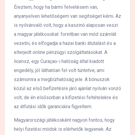
Éreztem, hogy ha bármi felvetésem van,
anyanyelven lehetőségem van segítséget kérni. Az
is nyilvánvaló volt, hogy a kaszinó alaposan veszi
a magyar játékosokat: forintban van mód számlát
vezetni, és elfogadja a hazai banki átutalást és a
elterjedt online pénzügyi szolgáltatásokat. A
licensz, egy Curaçao-i hatóság által kiadott
engedély, jól láthatóan fel volt tüntetve, ami
számomra a megbízhatóság jele. A bónuszok
közül az első befizetésre járó ajánlat nyilván vonzó
volt, de én elsősorban a kifizetési feltételekre és
az átfutási idők garanciáira figyeltem.
Magyarországi játékosként nagyon fontos, hogy
helyi fizetési módok is elérhetők legyenek. Az