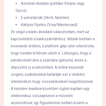
Azonnali átutalás (például Simple vagy
Gyros)
E-pénztárcák (Skrill, Neteller)
Kártyás fizetés (Visa/Mastercard)
Én végül a banki átutalást választottam, mert az
kapcsolódott a bankszámlámhoz. Miután beírtam a
kivonandó értéket, a platform gépi úton ellenőrizte,
hogy minden kritérium adott-e. Lényeges, hogy a
pénzkivételt arra a számlára igényeld, amire a
depozitot is eszközölted. A online kaszinók
szigorú szabályokkal betartják ezt a védelmi
intézkedést, hogy visszaéléseket megelőzzenek.
A kérelem leadása követően rögtön kaptam egy
elektronikus visszajelzést a műveleti
azonosítóval, így figyelemmel tudtam kísérni a