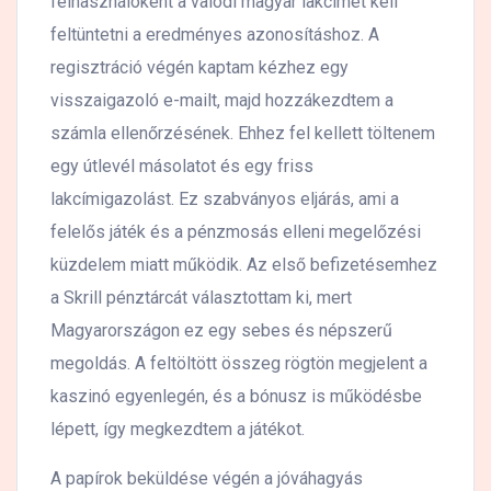
felhasználóként a valódi magyar lakcímet kell
feltüntetni a eredményes azonosításhoz. A
regisztráció végén kaptam kézhez egy
visszaigazoló e-mailt, majd hozzákezdtem a
számla ellenőrzésének. Ehhez fel kellett töltenem
egy útlevél másolatot és egy friss
lakcímigazolást. Ez szabványos eljárás, ami a
felelős játék és a pénzmosás elleni megelőzési
küzdelem miatt működik. Az első befizetésemhez
a Skrill pénztárcát választottam ki, mert
Magyarországon ez egy sebes és népszerű
megoldás. A feltöltött összeg rögtön megjelent a
kaszinó egyenlegén, és a bónusz is működésbe
lépett, így megkezdtem a játékot.
A papírok beküldése végén a jóváhagyás