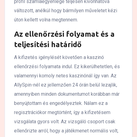
profil számlaegyenlege teljesen kivonhatóvá
változott, anélkül hogy bármilyen műveletet kézi
úton kellett volna megtennem.
Az ellenőrzési folyamat és a
teljesítési határidő
A kifizetés igénylését követően a kaszinó
ellenőrzési folyamata indul. Ez kikerülhetetlen, és
valamennyi komoly netes kaszinónál így van. Az
AllySpin-nél ez jellemzően 24 órán belül lezajlik,
amennyiben minden dokumentumot korábban már
benyújtottam és engedélyeztek. Nálam ez a
regisztrációkor megtörtént, így a kifizetésem
vizsgálata gyors volt. Az vizsgáló csoport csak
ellenőrizte arról, hogy a játékmenet normális volt,