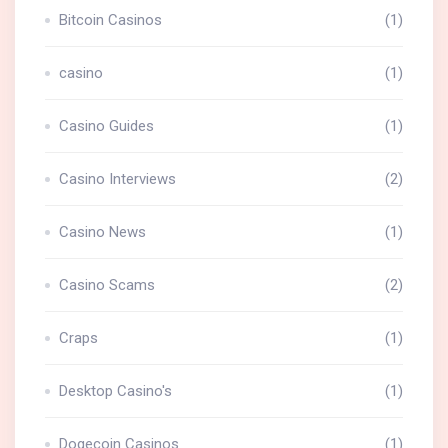
Bitcoin Casinos
(1)
casino
(1)
Casino Guides
(1)
Casino Interviews
(2)
Casino News
(1)
Casino Scams
(2)
Craps
(1)
Desktop Casino's
(1)
Dogecoin Casinos
(1)