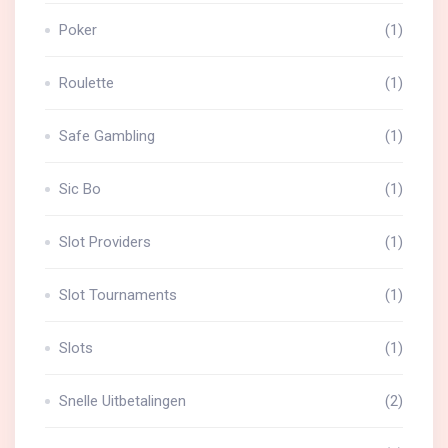
Poker
(1)
Roulette
(1)
Safe Gambling
(1)
Sic Bo
(1)
Slot Providers
(1)
Slot Tournaments
(1)
Slots
(1)
Snelle Uitbetalingen
(2)