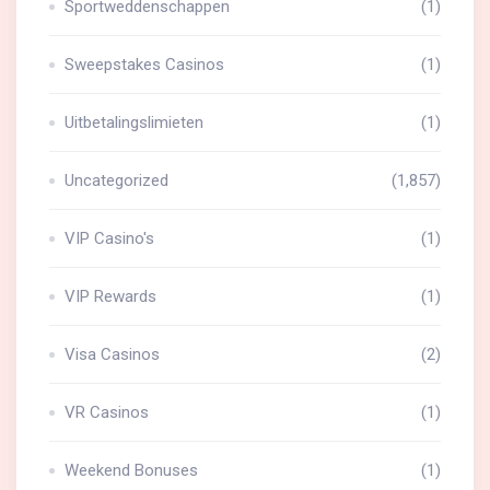
Sportweddenschappen
(1)
Sweepstakes Casinos
(1)
Uitbetalingslimieten
(1)
Uncategorized
(1,857)
VIP Casino's
(1)
VIP Rewards
(1)
Visa Casinos
(2)
VR Casinos
(1)
Weekend Bonuses
(1)