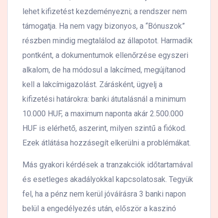
lehet kifizetést kezdeményezni; a rendszer nem
támogatja. Ha nem vagy bizonyos, a “Bónuszok”
részben mindig megtalálod az állapotot. Harmadik
pontként, a dokumentumok ellenőrzése egyszeri
alkalom, de ha módosul a lakcímed, megújítanod
kell a lakcímigazolást. Zárásként, ügyelj a
kifizetési határokra: banki átutalásnál a minimum
10.000 HUF, a maximum naponta akár 2.500.000
HUF is elérhető, aszerint, milyen szintű a fiókod.
Ezek átlátása hozzásegít elkerülni a problémákat.
Más gyakori kérdések a tranzakciók időtartamával
és esetleges akadályokkal kapcsolatosak. Tegyük
fel, ha a pénz nem kerül jóváírásra 3 banki napon
belül a engedélyezés után, először a kaszinó