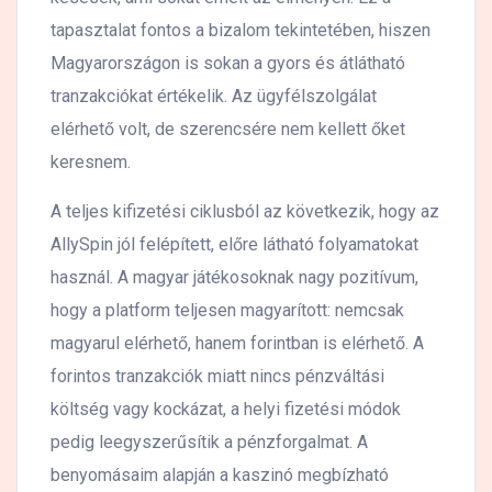
tapasztalat fontos a bizalom tekintetében, hiszen
Magyarországon is sokan a gyors és átlátható
tranzakciókat értékelik. Az ügyfélszolgálat
elérhető volt, de szerencsére nem kellett őket
keresnem.
A teljes kifizetési ciklusból az következik, hogy az
AllySpin jól felépített, előre látható folyamatokat
használ. A magyar játékosoknak nagy pozitívum,
hogy a platform teljesen magyarított: nemcsak
magyarul elérhető, hanem forintban is elérhető. A
forintos tranzakciók miatt nincs pénzváltási
költség vagy kockázat, a helyi fizetési módok
pedig leegyszerűsítik a pénzforgalmat. A
benyomásaim alapján a kaszinó megbízható