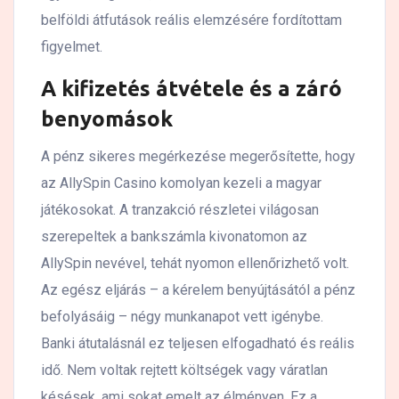
belföldi átfutások reális elemzésére fordítottam
figyelmet.
A kifizetés átvétele és a záró
benyomások
A pénz sikeres megérkezése megerősítette, hogy
az AllySpin Casino komolyan kezeli a magyar
játékosokat. A tranzakció részletei világosan
szerepeltek a bankszámla kivonatomon az
AllySpin nevével, tehát nyomon ellenőrizhető volt.
Az egész eljárás – a kérelem benyújtásától a pénz
befolyásáig – négy munkanapot vett igénybe.
Banki átutalásnál ez teljesen elfogadható és reális
idő. Nem voltak rejtett költségek vagy váratlan
késések, ami sokat emelt az élményen. Ez a