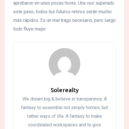
aprobaron en unas pocas horas. Una vez superado
este paso, todos tus futuros retiros serán mucho
más rápidos. Es un mal trago necesario, pero luego
todo fluye mejor.
Solerealty
We dream big & believe in transparency. A
fantasy to assemble not simply homes, but
rather ways of life. A fantasy to make
coordinated workspaces and to give