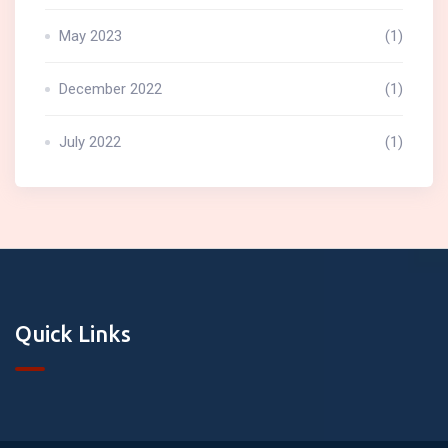
May 2023
(1)
December 2022
(1)
July 2022
(1)
Quick Links