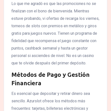
Lo que me agradó es que las promociones no se
finalizan con el bono de bienvenida. Mientras
estuve probando, vi ofertas de recarga los viernes,
torneos de slots con premios en metálico y giros
gratis para juegos nuevos. Tienen un programa de
fidelidad que recompensa el juego constante con
puntos, cashback semanal y hasta un gestor
personal si asciendes de nivel. No es un casino
que te olvide después del primer depósito.
Métodos de Pago y Gestión
Financiera
Es esencial que depositar y retirar dinero sea
sencillo. Azurslot ofrece los métodos más
frecuentes: tarjetas, billeteras electrónicas y