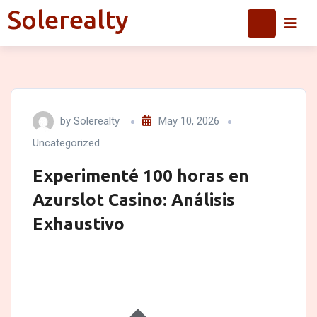
Skip
Solerealty
Solerealty
to
content
by
Solerealty
May 10, 2026
Uncategorized
Experimenté 100 horas en
Azurslot Casino: Análisis
Exhaustivo