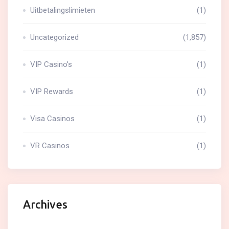
Uitbetalingslimieten
(1)
Uncategorized
(1,857)
VIP Casino's
(1)
VIP Rewards
(1)
Visa Casinos
(1)
VR Casinos
(1)
Archives