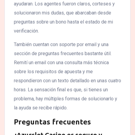
ayudaran. Los agentes fueron claros, corteses y
solucionaron mis dudas, que abarcaban desde
preguntas sobre un bono hasta el estado de mi
verificación.
También cuentan con soporte por email y una
sección de preguntas frecuentes bastante útil.
Remití un email con una consulta más técnica
sobre los requisitos de apuesta y me
respondieron con un texto detallado en unas cuatro
horas. La sensación final es que, si tienes un
problema, hay múltiples formas de solucionarlo y
la ayuda se recibe rápido.
Preguntas frecuentes
¿Azurslot Casino es seguro y