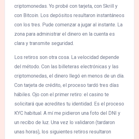
criptomonedas. Yo probé con tarjeta, con Skrill y
con Bitcoin. Los depósitos resultaron instantáneos
con los tres. Pude comenzar a jugar al instante. La
zona para administrar el dinero en la cuenta es
clara y transmite seguridad.
Los retiros son otra cosa. La velocidad depende
del método. Con las billeteras electrónicas y las
criptomonedas, el dinero llegó en menos de un día.
Con tarjeta de crédito, el proceso tardó tres días
hábiles. Ojo con el primer retiro: el casino te
solicitará que acredites tu identidad. Es el proceso
KYC habitual. A mí me pidieron una foto del DNI y
un recibo de luz. Una vez lo validaron (tardaron
unas horas), los siguientes retiros resultaron