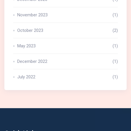
November 2023
(1)
October 2023
(2)
May 2023
(1)
December 2022
(1)
July 2022
(1)