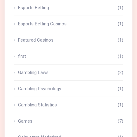
Esports Betting
(1)
Esports Betting Casinos
(1)
Featured Casinos
(1)
first
(1)
Gambling Laws
(2)
Gambling Psychology
(1)
Gambling Statistics
(1)
Games
(7)