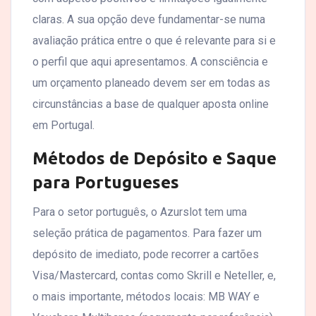
claras. A sua opção deve fundamentar-se numa
avaliação prática entre o que é relevante para si e
o perfil que aqui apresentamos. A consciência e
um orçamento planeado devem ser em todas as
circunstâncias a base de qualquer aposta online
em Portugal.
Métodos de Depósito e Saque
para Portugueses
Para o setor português, o Azurslot tem uma
seleção prática de pagamentos. Para fazer um
depósito de imediato, pode recorrer a cartões
Visa/Mastercard, contas como Skrill e Neteller, e,
o mais importante, métodos locais: MB WAY e