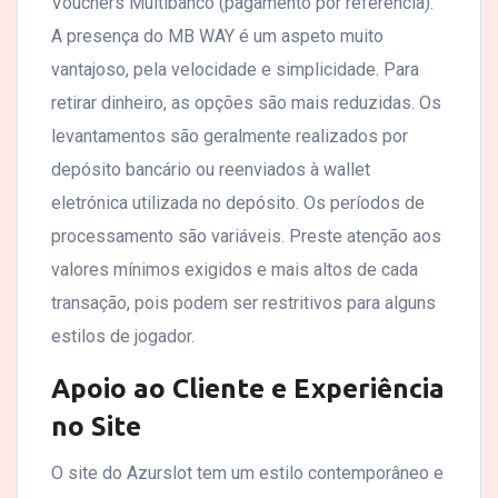
Vouchers Multibanco (pagamento por referência).
A presença do MB WAY é um aspeto muito
vantajoso, pela velocidade e simplicidade. Para
retirar dinheiro, as opções são mais reduzidas. Os
levantamentos são geralmente realizados por
depósito bancário ou reenviados à wallet
eletrónica utilizada no depósito. Os períodos de
processamento são variáveis. Preste atenção aos
valores mínimos exigidos e mais altos de cada
transação, pois podem ser restritivos para alguns
estilos de jogador.
Apoio ao Cliente e Experiência
no Site
O site do Azurslot tem um estilo contemporâneo e