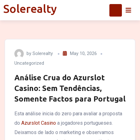
Skip
Solerealty
Solerealty
to
content
by
Solerealty
May 10, 2026
Uncategorized
Análise Crua do Azurslot
Casino: Sem Tendências,
Somente Factos para Portugal
Esta análise inicia do zero para avaliar a proposta
do
Azurslot Casino
a jogadores portugueses.
Deixamos de lado o marketing e observamos