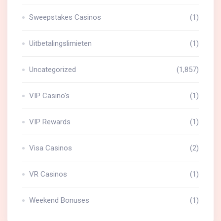
Sweepstakes Casinos
(1)
Uitbetalingslimieten
(1)
Uncategorized
(1,857)
VIP Casino's
(1)
VIP Rewards
(1)
Visa Casinos
(2)
VR Casinos
(1)
Weekend Bonuses
(1)