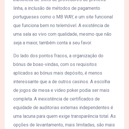
linha, a inclusão de métodos de pagamento
portugueses como o MB WAY, e um site funcional
que funciona bem no telemóvel. A existência de
uma sala ao vivo com qualidade, mesmo que não
seja a maior, também conta a seu favor.
Do lado dos pontos fracos, a organização do
bónus de boas-vindas, com os requisitos
aplicados ao bónus mais depósito, é menos
interessante que a de outros casinos. A escolha
de jogos de mesa e video poker podia ser mais
completa. A inexistência de certificados de
equidade de auditorias externas independentes é
uma lacuna para quem exige transparência total. As
opções de levantamento, mais limitadas, são mais