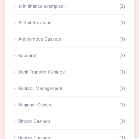
ai in finance examples 1
(2)
Aif3aib6footahd
(1)
Anonymous Casinos
(1)
Baccarat
(2)
Bank Transfer Casinos
(1)
Bankroll Management
(1)
Beginner Guides
(1)
Bitcoin Casino's
(1)
Bitcoin Casinos
(1)