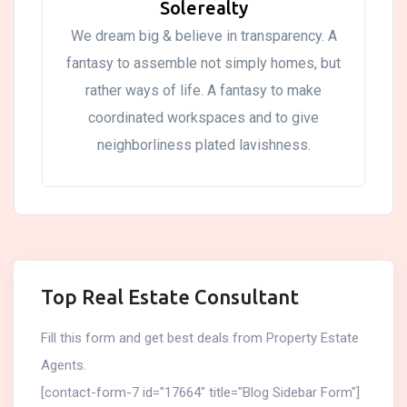
Solerealty
We dream big & believe in transparency. A
fantasy to assemble not simply homes, but
rather ways of life. A fantasy to make
coordinated workspaces and to give
neighborliness plated lavishness.
Top Real Estate Consultant
Fill this form and get best deals from Property Estate
Agents.
[contact-form-7 id="17664" title="Blog Sidebar Form"]