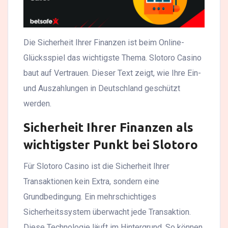
Die Sicherheit Ihrer Finanzen ist beim Online-
Glücksspiel das wichtigste Thema. Slotoro Casino
baut auf Vertrauen. Dieser Text zeigt, wie Ihre Ein-
und Auszahlungen in Deutschland geschützt
werden.
Sicherheit Ihrer Finanzen als
wichtigster Punkt bei Slotoro
Für Slotoro Casino ist die Sicherheit Ihrer
Transaktionen kein Extra, sondern eine
Grundbedingung. Ein mehrschichtiges
Sicherheitssystem überwacht jede Transaktion.
Diese Technologie läuft im Hintergrund. So können