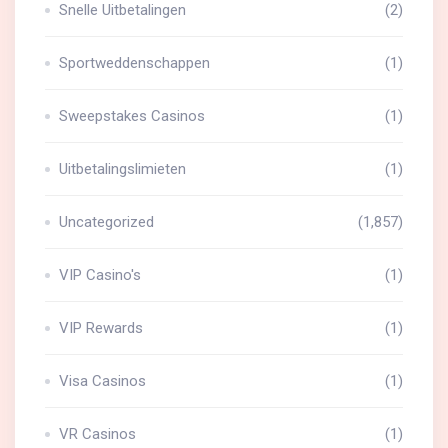
Snelle Uitbetalingen
(2)
Sportweddenschappen
(1)
Sweepstakes Casinos
(1)
Uitbetalingslimieten
(1)
Uncategorized
(1,857)
VIP Casino's
(1)
VIP Rewards
(1)
Visa Casinos
(1)
VR Casinos
(1)