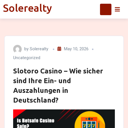
Skip
Solerealty
Solerealty
to
content
by
Solerealty
May 10, 2026
Uncategorized
Slotoro Casino – Wie sicher
sind Ihre Ein- und
Auszahlungen in
Deutschland?