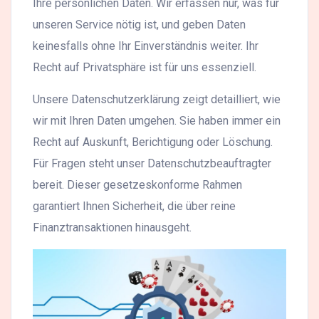
Ihre persönlichen Daten. Wir erfassen nur, was für
unseren Service nötig ist, und geben Daten
keinesfalls ohne Ihr Einverständnis weiter. Ihr
Recht auf Privatsphäre ist für uns essenziell.
Unsere Datenschutzerklärung zeigt detailliert, wie
wir mit Ihren Daten umgehen. Sie haben immer ein
Recht auf Auskunft, Berichtigung oder Löschung.
Für Fragen steht unser Datenschutzbeauftragter
bereit. Dieser gesetzeskonforme Rahmen
garantiert Ihnen Sicherheit, die über reine
Finanztransaktionen hinausgeht.