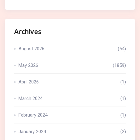
Archives
August 2026
(54)
May 2026
(1859)
April 2026
(1)
March 2024
(1)
February 2024
(1)
January 2024
(2)