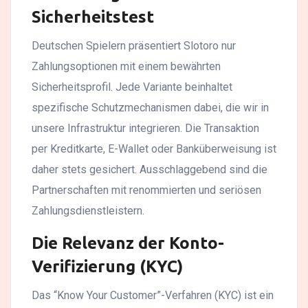
Sicherheitstest
Deutschen Spielern präsentiert Slotoro nur
Zahlungsoptionen mit einem bewährten
Sicherheitsprofil. Jede Variante beinhaltet
spezifische Schutzmechanismen dabei, die wir in
unsere Infrastruktur integrieren. Die Transaktion
per Kreditkarte, E-Wallet oder Banküberweisung ist
daher stets gesichert. Ausschlaggebend sind die
Partnerschaften mit renommierten und seriösen
Zahlungsdienstleistern.
Die Relevanz der Konto-
Verifizierung (KYC)
Das “Know Your Customer”-Verfahren (KYC) ist ein