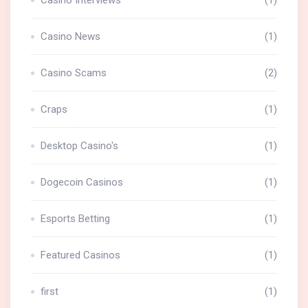
Casino News
(1)
Casino Scams
(2)
Craps
(1)
Desktop Casino's
(1)
Dogecoin Casinos
(1)
Esports Betting
(1)
Featured Casinos
(1)
first
(1)