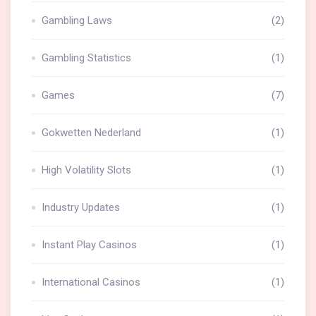
Gambling Laws
(2)
Gambling Statistics
(1)
Games
(7)
Gokwetten Nederland
(1)
High Volatility Slots
(1)
Industry Updates
(1)
Instant Play Casinos
(1)
International Casinos
(1)