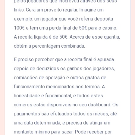
pelos jogadores que inscreveu através dos seus
links. Gera um proveito regular. Imagine um
exemplo: um jogador que você referiu deposita
100€ e tem uma perda final de 50€ para o casino.
A receita líquida é de 50€. Acerca de esse quantia,
obtém a percentagem combinada.
É preciso perceber que a receita final é apurada
depois de deduzidos os ganhos dos jogadores,
comissões de operação e outros gastos de
funcionamento mencionados nos termos. A
honestidade é fundamental, e todos estes
números estão disponíveis no seu dashboard. Os
pagamentos são efetuados todos os meses, até
uma data determinada, e precisa de atingir um
montante mínimo para sacar. Pode receber por