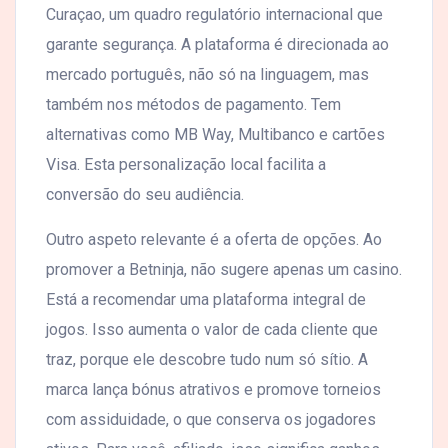
Curaçao, um quadro regulatório internacional que
garante segurança. A plataforma é direcionada ao
mercado português, não só na linguagem, mas
também nos métodos de pagamento. Tem
alternativas como MB Way, Multibanco e cartões
Visa. Esta personalização local facilita a
conversão do seu audiência.
Outro aspeto relevante é a oferta de opções. Ao
promover a Betninja, não sugere apenas um casino.
Está a recomendar uma plataforma integral de
jogos. Isso aumenta o valor de cada cliente que
traz, porque ele descobre tudo num só sítio. A
marca lança bónus atrativos e promove torneios
com assiduidade, o que conserva os jogadores