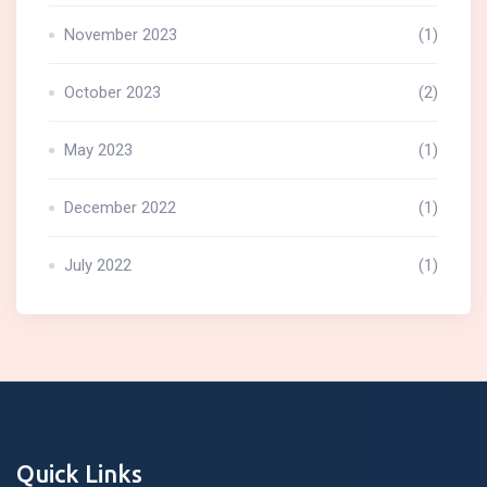
November 2023
(1)
October 2023
(2)
May 2023
(1)
December 2022
(1)
July 2022
(1)
Quick Links