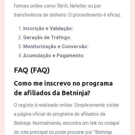
formas online como Skrill, Neteller ou por
transferência de dinheiro. O procedimento é eficaz.
Inscrição e Validação:
Geração de Tráfego:
Monitorização e Conversão:
Acumulação e Pagamento:
FAQ (FAQ)
Como me inscrevo no programa
de afiliados da Betninja?
O registo é realizado online. Simplesmente visitar
a página oficial do programa de afiliados da
Betninja. Normalmente, encontra um link no rodapé
do site principal ou pode procurar por “Betninja