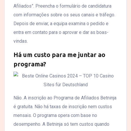
Afiliados”. Preencha o formulário de candidatura
com informações sobre os seus canais e tráfego.
Depois de enviar, a equipa examina o pedido e
entra em contato para o aprovar e dar as boas-
vindas.
Há um custo para me juntar ao
programa?
Não. A inscrição ao Programa de Afiliados Betninja
é gratuita. Não há taxas de inscrição nem custos
mensais. O programa opera com base no
desempenho. A Betninja só tem custos quando