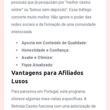
pessoas que já pesquisam por “melhor casino
online” ou “bónus sem depósito”. Esse tráfego
converte muito melhor. Não ignore o poder das
redes sociais e da formação de uma comunidade
interessada.
Aposta em Conteúdo de Qualidade:
Honestidade e Confiança:
Avalie e Otimize:
Fique Atualizado:
Vantagens para Afiliados
Lusos
Para parceiros em Portugal, este programa
oferece algumas mais-valias específicas. A
Betninja Casino funciona com uma autorização de