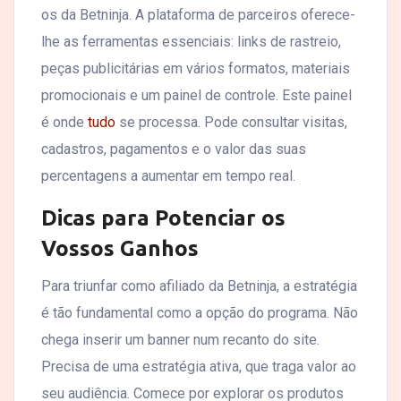
os da Betninja. A plataforma de parceiros oferece-
lhe as ferramentas essenciais: links de rastreio,
peças publicitárias em vários formatos, materiais
promocionais e um painel de controle. Este painel
é onde
tudo
se processa. Pode consultar visitas,
cadastros, pagamentos e o valor das suas
percentagens a aumentar em tempo real.
Dicas para Potenciar os
Vossos Ganhos
Para triunfar como afiliado da Betninja, a estratégia
é tão fundamental como a opção do programa. Não
chega inserir um banner num recanto do site.
Precisa de uma estratégia ativa, que traga valor ao
seu audiência. Comece por explorar os produtos