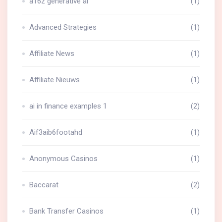
a16z generative ai
(1)
Advanced Strategies
(1)
Affiliate News
(1)
Affiliate Nieuws
(1)
ai in finance examples 1
(2)
Aif3aib6footahd
(1)
Anonymous Casinos
(1)
Baccarat
(2)
Bank Transfer Casinos
(1)