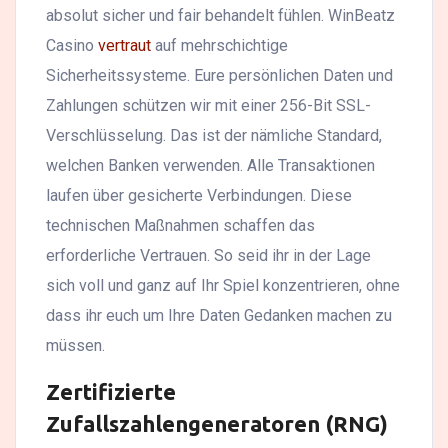
absolut sicher und fair behandelt fühlen. WinBeatz
Casino
vertraut
auf mehrschichtige
Sicherheitssysteme. Eure persönlichen Daten und
Zahlungen schützen wir mit einer 256-Bit SSL-
Verschlüsselung. Das ist der nämliche Standard,
welchen Banken verwenden. Alle Transaktionen
laufen über gesicherte Verbindungen. Diese
technischen Maßnahmen schaffen das
erforderliche Vertrauen. So seid ihr in der Lage
sich voll und ganz auf Ihr Spiel konzentrieren, ohne
dass ihr euch um Ihre Daten Gedanken machen zu
müssen.
Zertifizierte
Zufallszahlengeneratoren (RNG)