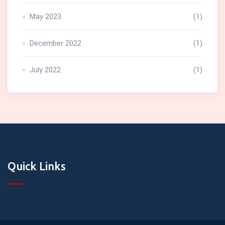
May 2023
(1)
December 2022
(1)
July 2022
(1)
Quick Links