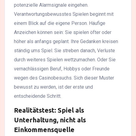
potenzielle Alarmsignale eingehen.
Verantwortungsbewusstes Spielen beginnt mit
einem Blick auf die eigene Person. Häufige
Anzeichen können sein: Sie spielen öfter oder
höher als anfangs geplant. Ihre Gedanken kreisen
ständig ums Spiel. Sie streben danach, Verluste
durch weiteres Spielen wettzumachen. Oder Sie
vernachlässigen Beruf, Hobbys oder Freunde
wegen des Casinobesuchs. Sich dieser Muster
bewusst zu werden, ist der erste und
entscheidende Schritt.
Realitätstest: Spiel als
Unterhaltung, nicht als
Einkommensquelle