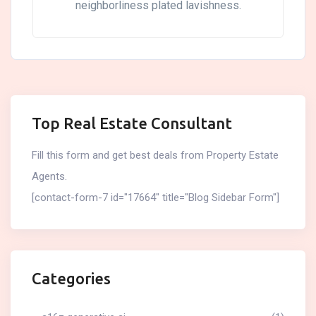
neighborliness plated lavishness.
Top Real Estate Consultant
Fill this form and get best deals from Property Estate
Agents.
[contact-form-7 id="17664" title="Blog Sidebar Form"]
Categories