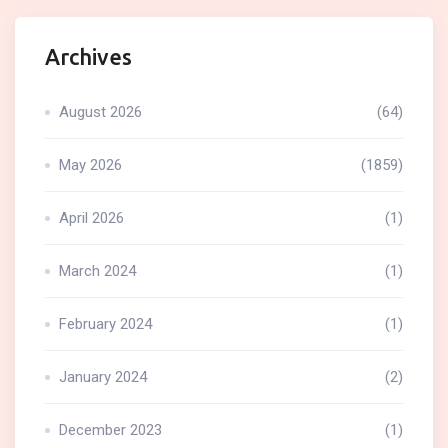
Archives
August 2026
(64)
May 2026
(1859)
April 2026
(1)
March 2024
(1)
February 2024
(1)
January 2024
(2)
December 2023
(1)