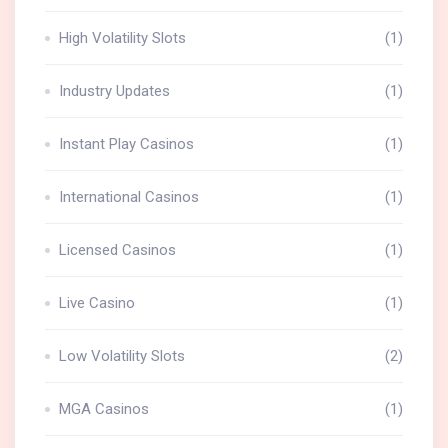
High Volatility Slots
(1)
Industry Updates
(1)
Instant Play Casinos
(1)
International Casinos
(1)
Licensed Casinos
(1)
Live Casino
(1)
Low Volatility Slots
(2)
MGA Casinos
(1)