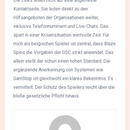
Die Links leiten nicht auf eine allgemeine
Kontaktseite. Sie leiten direkt zu den
Hilfsangeboten der Organisationen weiter,
inklusive Telefonnummern und Live-Chats. Das
spart in einer Krisensituation wertvolle Zeit. Für
mich als belgischen Spieler ist zentral, dass Blaze
Spins die Vorgaben der GSC strikt anwendet. Das
allein stellt dar schon einen hohen Standard. Die
ergänzende Anerkennung von Systemen wie
GamStop ist gleichwohl ein klares Bekenntnis. Es
vermittelt: Der Schutz des Spielers reicht über die
bloße gesetzliche Pflicht hinaus.