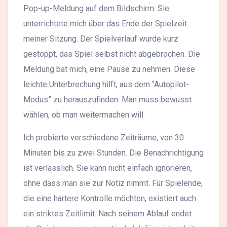
Pop-up-Meldung auf dem Bildschirm. Sie
unterrichtete mich über das Ende der Spielzeit
meiner Sitzung. Der Spielverlauf wurde kurz
gestoppt, das Spiel selbst nicht abgebrochen. Die
Meldung bat mich, eine Pause zu nehmen. Diese
leichte Unterbrechung hilft, aus dem “Autopilot-
Modus” zu herauszufinden. Man muss bewusst
wählen, ob man weitermachen will.
Ich probierte verschiedene Zeiträume, von 30
Minuten bis zu zwei Stunden. Die Benachrichtigung
ist verlässlich. Sie kann nicht einfach ignorieren,
ohne dass man sie zur Notiz nimmt. Für Spielende,
die eine härtere Kontrolle möchten, existiert auch
ein striktes Zeitlimit. Nach seinem Ablauf endet