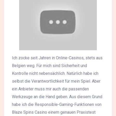
Ich zocke seit Jahren in Online-Casinos, stets aus
Belgien weg. Für mich sind Sicherheit und
Kontrolle nicht nebensächlich. Natürlich habe ich
selbst die Verantwortlichkeit für mein Spiel. Aber
ein Anbieter muss mir auch die passenden
Werkzeuge an die Hand geben. Aus diesem Grund
habe ich die Responsible-Gaming-Funktionen von
Blaze Spins Casino einem genauen Praxistest