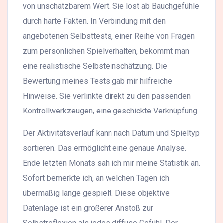
von unschätzbarem Wert. Sie löst ab Bauchgefühle
durch harte Fakten. In Verbindung mit den
angebotenen Selbsttests, einer Reihe von Fragen
zum persönlichen Spielverhalten, bekommt man
eine realistische Selbsteinschätzung. Die
Bewertung meines Tests gab mir hilfreiche
Hinweise. Sie verlinkte direkt zu den passenden
Kontrollwerkzeugen, eine geschickte Verknüpfung.
Der Aktivitätsverlauf kann nach Datum und Spieltyp
sortieren. Das ermöglicht eine genaue Analyse.
Ende letzten Monats sah ich mir meine Statistik an.
Sofort bemerkte ich, an welchen Tagen ich
übermäßig lange gespielt. Diese objektive
Datenlage ist ein größerer Anstoß zur
Selbstreflexion als jedes diffuse Gefühl. Der