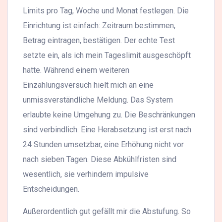
Limits pro Tag, Woche und Monat festlegen. Die
Einrichtung ist einfach: Zeitraum bestimmen,
Betrag eintragen, bestätigen. Der echte Test
setzte ein, als ich mein Tageslimit ausgeschöpft
hatte. Während einem weiteren
Einzahlungsversuch hielt mich an eine
unmissverständliche Meldung. Das System
erlaubte keine Umgehung zu. Die Beschränkungen
sind verbindlich. Eine Herabsetzung ist erst nach
24 Stunden umsetzbar, eine Erhöhung nicht vor
nach sieben Tagen. Diese Abkühlfristen sind
wesentlich, sie verhindern impulsive
Entscheidungen.
Außerordentlich gut gefällt mir die Abstufung. So