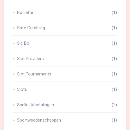
Roulette
(1)
Safe Gambling
(1)
Sic Bo
(1)
Slot Providers
(1)
Slot Tournaments
(1)
Slots
(1)
Snelle Uitbetalingen
(2)
Sportweddenschappen
(1)