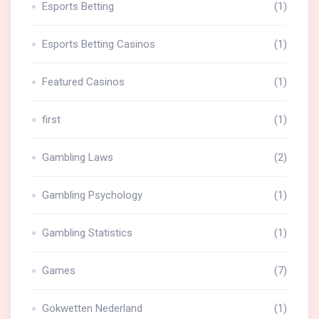
Esports Betting
(1)
Esports Betting Casinos
(1)
Featured Casinos
(1)
first
(1)
Gambling Laws
(2)
Gambling Psychology
(1)
Gambling Statistics
(1)
Games
(7)
Gokwetten Nederland
(1)