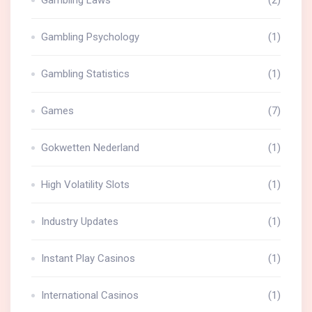
Gambling Laws
(2)
Gambling Psychology
(1)
Gambling Statistics
(1)
Games
(7)
Gokwetten Nederland
(1)
High Volatility Slots
(1)
Industry Updates
(1)
Instant Play Casinos
(1)
International Casinos
(1)