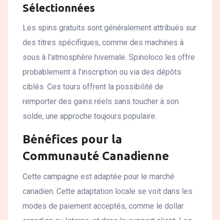
Sélectionnées
Les spins gratuits sont généralement attribués sur
des titres spécifiques, comme des machines à
sous à l’atmosphère hivernale. Spinoloco les offre
probablement à l’inscription ou via des dépôts
ciblés. Ces tours offrent la possibilité de
remporter des gains réels sans toucher à son
solde, une approche toujours populaire.
Bénéfices pour la
Communauté Canadienne
Cette campagne est adaptée pour le marché
canadien. Cette adaptation locale se voit dans les
modes de paiement acceptés, comme le dollar