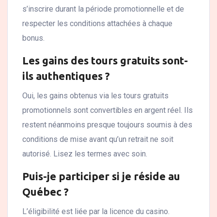
s’inscrire durant la période promotionnelle et de
respecter les conditions attachées à chaque
bonus.
Les gains des tours gratuits sont-
ils authentiques ?
Oui, les gains obtenus via les tours gratuits
promotionnels sont convertibles en argent réel. Ils
restent néanmoins presque toujours soumis à des
conditions de mise avant qu’un retrait ne soit
autorisé. Lisez les termes avec soin.
Puis-je participer si je réside au
Québec ?
L’éligibilité est liée par la licence du casino.