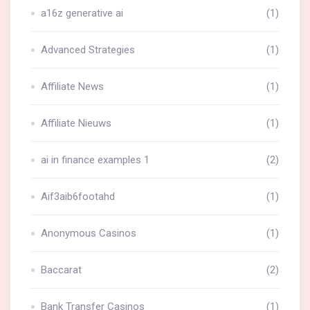
a16z generative ai
(1)
Advanced Strategies
(1)
Affiliate News
(1)
Affiliate Nieuws
(1)
ai in finance examples 1
(2)
Aif3aib6footahd
(1)
Anonymous Casinos
(1)
Baccarat
(2)
Bank Transfer Casinos
(1)