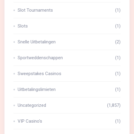
Slot Tournaments
(1)
Slots
(1)
Snelle Uitbetalingen
(2)
Sportweddenschappen
(1)
Sweepstakes Casinos
(1)
Uitbetalingslimieten
(1)
Uncategorized
(1,857)
VIP Casino's
(1)