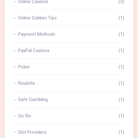
Online Casinos
(3)
Online Gokken Tips
(1)
Payment Methods
(1)
PayPal Casinos
(1)
Poker
(1)
Roulette
(1)
Safe Gambling
(1)
Sic Bo
(1)
Slot Providers
(1)