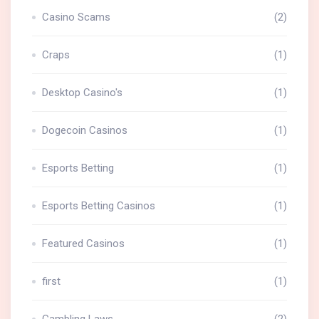
Casino Scams
(2)
Craps
(1)
Desktop Casino's
(1)
Dogecoin Casinos
(1)
Esports Betting
(1)
Esports Betting Casinos
(1)
Featured Casinos
(1)
first
(1)