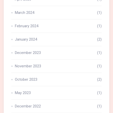
March 2024
(1)
February 2024
(1)
January 2024
(2)
December 2023
(1)
November 2023
(1)
October 2023
(2)
May 2023
(1)
December 2022
(1)