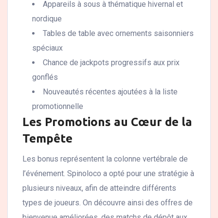
Appareils à sous à thématique hivernal et
nordique
Tables de table avec ornements saisonniers
spéciaux
Chance de jackpots progressifs aux prix
gonflés
Nouveautés récentes ajoutées à la liste
promotionnelle
Les Promotions au Cœur de la
Tempête
Les bonus représentent la colonne vertébrale de
l’événement. Spinoloco a opté pour une stratégie à
plusieurs niveaux, afin de atteindre différents
types de joueurs. On découvre ainsi des offres de
bienvenue améliorées, des matchs de dépôt aux