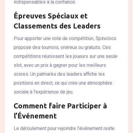
indispensables à la confiance.
Épreuves Spéciaux et
Classements des Leaders
Pour apporter une note de compétition, Spinoloco
propose des tournois, onéreux ou gratuits. Ces
compétitions réunissent les joueurs sur une seule
slot, avec un prix à gagner pour les meilleurs
scores. Un palmarès des leaders affiche les
positions en direct, ce qui crée une atmosphère
sociale à l’expérience de jeu.
Comment faire Participer à
l’Événement
Le déroulement pour rejoindre l’événement reste