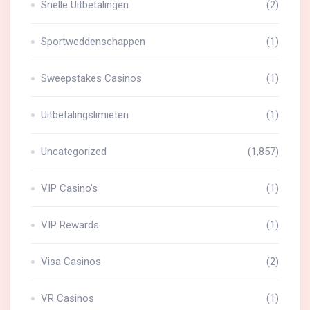
Snelle Uitbetalingen
(2)
Sportweddenschappen
(1)
Sweepstakes Casinos
(1)
Uitbetalingslimieten
(1)
Uncategorized
(1,857)
VIP Casino's
(1)
VIP Rewards
(1)
Visa Casinos
(2)
VR Casinos
(1)