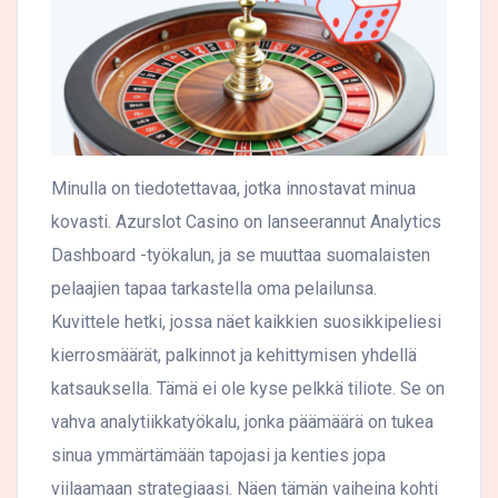
Minulla on tiedotettavaa, jotka innostavat minua
kovasti. Azurslot Casino on lanseerannut Analytics
Dashboard -työkalun, ja se muuttaa suomalaisten
pelaajien tapaa tarkastella oma pelailunsa.
Kuvittele hetki, jossa näet kaikkien suosikkipeliesi
kierrosmäärät, palkinnot ja kehittymisen yhdellä
katsauksella. Tämä ei ole kyse pelkkä tiliote. Se on
vahva analytiikkatyökalu, jonka päämäärä on tukea
sinua ymmärtämään tapojasi ja kenties jopa
viilaamaan strategiaasi. Näen tämän vaiheina kohti