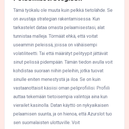
Tämä työkalu ole muuta kuin pelkkä tietolähde. Se
on avustaja strategian rakentamisessa. Kun
tarkastelet dataa omasta pelaamisestasi, alat
tunnistaa malleja. Törmäät ehkä, että voitat
useammin peleissä, joissa on vähäisempi
volatiliteetti. Tai että määrätyt pelityypit jättävät
sinut pelissä pidempään. Tämän tiedon avulla voit
kohdistaa suoraan niihin peleihin, jotka tuovat
sinulle eniten menestystä ja iloa. Se on kuin
vastaanottaisit käsiisi oman peliprofiilisi. Profiili
auttaa tekemään tietoisempia valintoja aina kun
vierailet kasinolla. Datan käyttö on nykyaikaisen
pelaamisen suunta, ja on hienoa, että Azurslot tuo
sen suomalaisten ulottuville. Voit