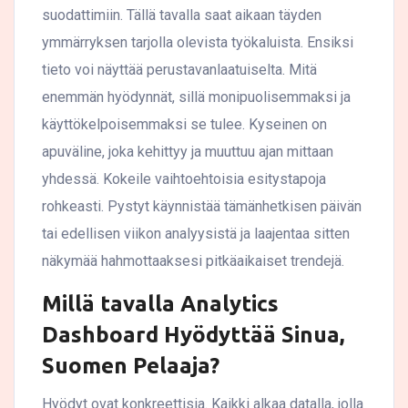
suodattimiin. Tällä tavalla saat aikaan täyden
ymmärryksen tarjolla olevista työkaluista. Ensiksi
tieto voi näyttää perustavanlaatuiselta. Mitä
enemmän hyödynnät, sillä monipuolisemmaksi ja
käyttökelpoisemmaksi se tulee. Kyseinen on
apuväline, joka kehittyy ja muuttuu ajan mittaan
yhdessä. Kokeile vaihtoehtoisia esitystapoja
rohkeasti. Pystyt käynnistää tämänhetkisen päivän
tai edellisen viikon analyysistä ja laajentaa sitten
näkymää hahmottaaksesi pitkäaikaiset trendejä.
Millä tavalla Analytics
Dashboard Hyödyttää Sinua,
Suomen Pelaaja?
Hyödyt ovat konkreettisia. Kaikki alkaa datalla, jolla