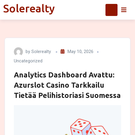
Skip
Solerealty
Solerealty
to
content
by
Solerealty
May 10, 2026
Uncategorized
Analytics Dashboard Avattu:
Azurslot Casino Tarkkailu
Tietää Pelihistoriasi Suomessa