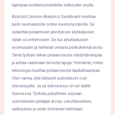
lujempaa luottamussuhdetta selkeyden avulla.
Azurslot Casinon Analytics Dashboard muuttaa
pelin suomalaisille online-kasinonystäville. Se
sulauttaa pelaamisen jännityksen älykkääseen
datan soveltamiseen. Se tuo ainutlaatuisen
avoimuuden ja hallinnan omasta pelikokemuksesta.
Tämä työkalu tekee pelaamisesta viihdyttävämpää
ja auttaa vaalimaan terveitä tapoja. Ymmärrän, miten
teknologia muuttaa pelaamisesta laadukkaampaa.
Olen varma, että tällaiset uudistukset ovat
tulevaisuutta. Ja se tulevaisuus on nyt täällä
Suomessa. Työkalu puhuttelee suoraan
suomalaisen pelaajan arvoja: uskottavuuteen,
selkeyteen ja oman toiminnan hallintaan.