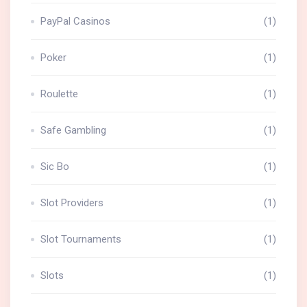
PayPal Casinos
(1)
Poker
(1)
Roulette
(1)
Safe Gambling
(1)
Sic Bo
(1)
Slot Providers
(1)
Slot Tournaments
(1)
Slots
(1)