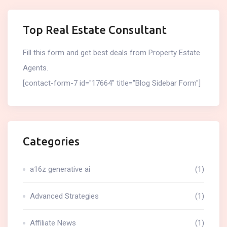
Top Real Estate Consultant
Fill this form and get best deals from Property Estate
Agents.
[contact-form-7 id="17664" title="Blog Sidebar Form"]
Categories
a16z generative ai
(1)
Advanced Strategies
(1)
Affiliate News
(1)