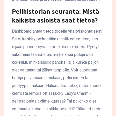
Pelihistorian seuranta: Mistä
kaikista asioista saat tietoa?
Dashboard antaa tietoa todella yksityiskohtaisesti.
Se ei keskity pelkästään rahaliikenteeseen, sen
sijaan pääsee syvälle pelikokemukseesi. Pystyt
näkemään täsmälleen, minkälaisia pelejä olet
kokeillut, minkälaisilla panoksilla ja kuinka paljon
olet voittanut tai jäänyt tappiolle. Voit suodattaa
tietoja päivämäärän mukaan, pelin nimen tai
pelityypin mukaan. Haluaisitko tietää, miten monta
kierrosta lempislottisi Lucky Lady’s Charm -
pelissä pelasit viime kuussa? Tai paljonko olet
voittanut jokaisella kolikkopeleillä? Tällaiset tiedot