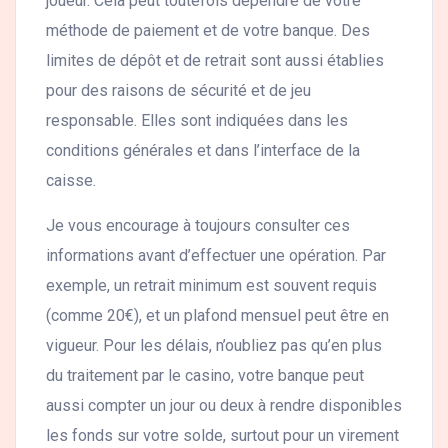
joueur. Cela peut toutefois dépendre de votre
méthode de paiement et de votre banque. Des
limites de dépôt et de retrait sont aussi établies
pour des raisons de sécurité et de jeu
responsable. Elles sont indiquées dans les
conditions générales et dans l’interface de la
caisse.
Je vous encourage à toujours consulter ces
informations avant d’effectuer une opération. Par
exemple, un retrait minimum est souvent requis
(comme 20€), et un plafond mensuel peut être en
vigueur. Pour les délais, n’oubliez pas qu’en plus
du traitement par le casino, votre banque peut
aussi compter un jour ou deux à rendre disponibles
les fonds sur votre solde, surtout pour un virement