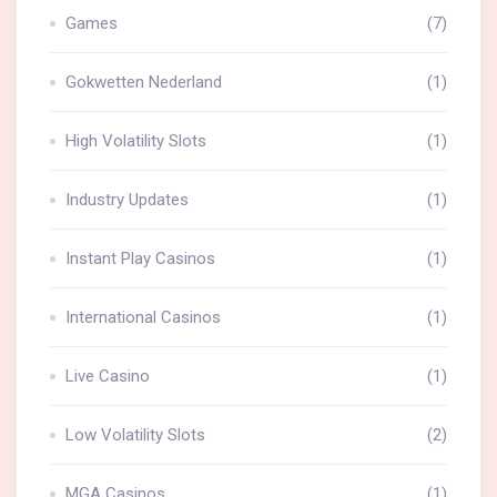
Games
(7)
Gokwetten Nederland
(1)
High Volatility Slots
(1)
Industry Updates
(1)
Instant Play Casinos
(1)
International Casinos
(1)
Live Casino
(1)
Low Volatility Slots
(2)
MGA Casinos
(1)