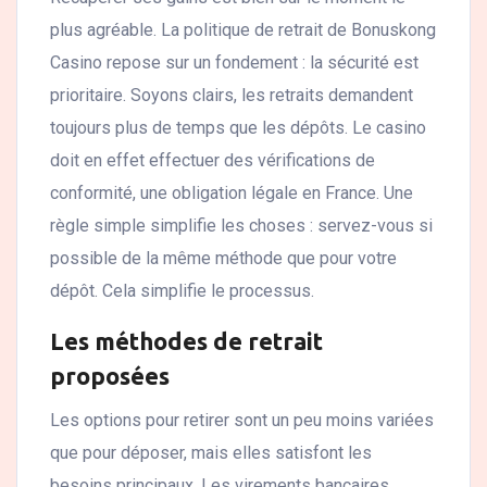
plus agréable. La politique de retrait de Bonuskong
Casino repose sur un fondement : la sécurité est
prioritaire. Soyons clairs, les retraits demandent
toujours plus de temps que les dépôts. Le casino
doit en effet effectuer des vérifications de
conformité, une obligation légale en France. Une
règle simple simplifie les choses : servez-vous si
possible de la même méthode que pour votre
dépôt. Cela simplifie le processus.
Les méthodes de retrait
proposées
Les options pour retirer sont un peu moins variées
que pour déposer, mais elles satisfont les
besoins principaux. Les virements bancaires