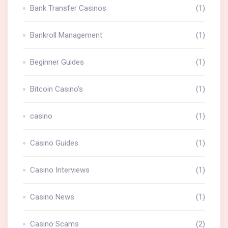
Bank Transfer Casinos
(1)
Bankroll Management
(1)
Beginner Guides
(1)
Bitcoin Casino's
(1)
casino
(1)
Casino Guides
(1)
Casino Interviews
(1)
Casino News
(1)
Casino Scams
(2)