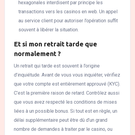
hexagonales interdisent par principe les
transactions vers les casinos en web. Un appel
au service client pour autoriser l’opération suffit
souvent à libérer la situation.
Et si mon retrait tarde que
normalement ?
Un retrait qui tarde est souvent à l’origine
d’inquiétude. Avant de vous vous inquiéter, vérifiez
que votre compte est entièrement approuvé (KYC).
C’est la première raison de retard. Contrôlez aussi
que vous avez respecté les conditions de mises
liées à un possible bonus. Si tout est en règle, un
délai supplémentaire peut être dû d’un grand
nombre de demandes à traiter par le casino, ou