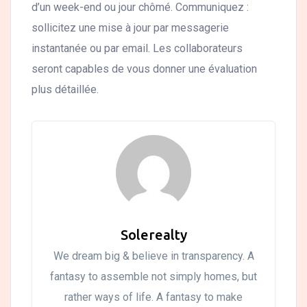
d’un week-end ou jour chômé. Communiquez :
sollicitez une mise à jour par messagerie
instantanée ou par email. Les collaborateurs
seront capables de vous donner une évaluation
plus détaillée.
Solerealty
We dream big & believe in transparency. A
fantasy to assemble not simply homes, but
rather ways of life. A fantasy to make