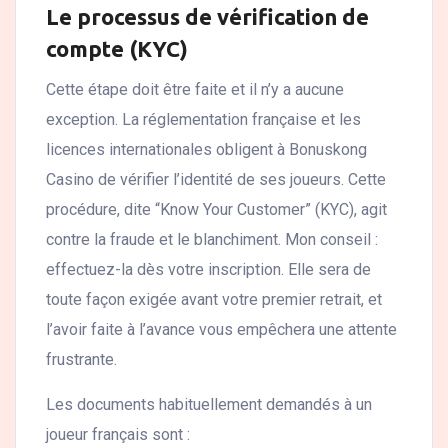
Le processus de vérification de
compte (KYC)
Cette étape doit être faite et il n’y a aucune
exception. La réglementation française et les
licences internationales obligent à Bonuskong
Casino de vérifier l’identité de ses joueurs. Cette
procédure, dite “Know Your Customer” (KYC), agit
contre la fraude et le blanchiment. Mon conseil :
effectuez-la dès votre inscription. Elle sera de
toute façon exigée avant votre premier retrait, et
l’avoir faite à l’avance vous empêchera une attente
frustrante.
Les documents habituellement demandés à un
joueur français sont :