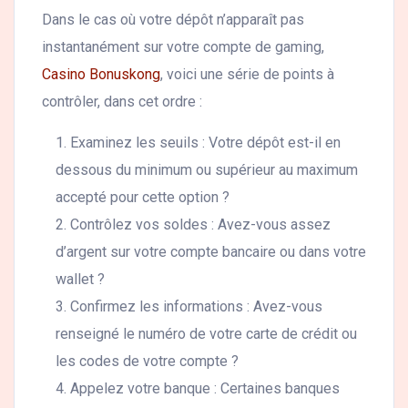
Dans le cas où votre dépôt n’apparaît pas
instantanément sur votre compte de gaming,
Casino Bonuskong
, voici une série de points à
contrôler, dans cet ordre :
Examinez les seuils : Votre dépôt est-il en
dessous du minimum ou supérieur au maximum
accepté pour cette option ?
Contrôlez vos soldes : Avez-vous assez
d’argent sur votre compte bancaire ou dans votre
wallet ?
Confirmez les informations : Avez-vous
renseigné le numéro de votre carte de crédit ou
les codes de votre compte ?
Appelez votre banque : Certaines banques