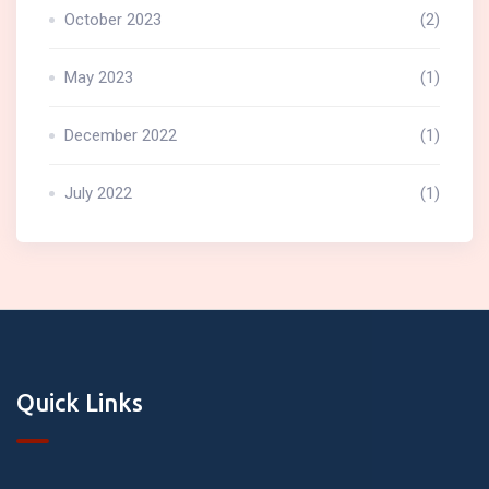
October 2023
(2)
May 2023
(1)
December 2022
(1)
July 2022
(1)
Quick Links