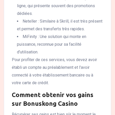
ligne, qui présente souvent des promotions
dédiées.
Neteller : Similaire à Skrill, il est très présent
et permet des transferts très rapides.
MiFinity : Une solution qui monte en
puissance, reconnue pour sa facilité
d’utilisation.
Pour profiter de ces services, vous devez avoir
établi un compte au préalablement et l’avoir
connecté à votre établissement bancaire ou à
votre carte de crédit.
Comment obtenir vos gains
sur Bonuskong Casino
Récupérer ses gains est bien sûr le moment le