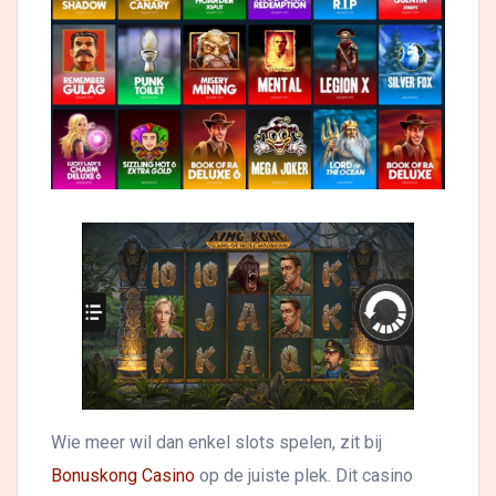
Wie meer wil dan enkel slots spelen, zit bij
Bonuskong Casino
op de juiste plek. Dit casino