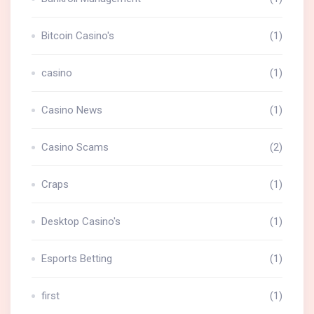
Bitcoin Casino's
(1)
casino
(1)
Casino News
(1)
Casino Scams
(2)
Craps
(1)
Desktop Casino's
(1)
Esports Betting
(1)
first
(1)