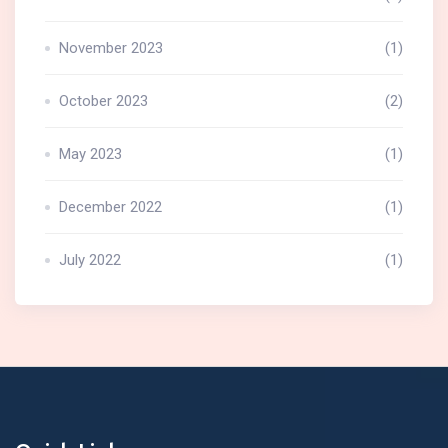
November 2023
(1)
October 2023
(2)
May 2023
(1)
December 2022
(1)
July 2022
(1)