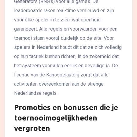
Generators (RNG’s) voor alle games. De
leaderboards raken real-time vernieuwd en zijn
voor elke speler in te zien, wat openheid
garandeert. Alle regels en voorwaarden voor een
toernooi staan vooraf duidelijk op de site. Voor
spelers in Nederland houdt dit dat ze zich volledig
op hun tactiek kunnen richten, in de zekerheid dat
het systeem voor allen eerlijk en beveiligd is. De
licentie van de Kansspelautorij zorgt dat alle
activiteiten overeenkomen aan de strenge
Nederlandse regels.
Promoties en bonussen die je
toernooimogelijkheden
vergroten