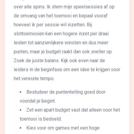
over alle spins. Ik stem mijn speelsessies af op
de omvang van het toernooi en bepaal vooraf
hoeveel ik per sessie wil inzetten. Bij
slottoernooien kan een hogere inzet per draai
leiden tot aanzienlijkere winsten en dus meer
punten, maar je budget raakt dan ook sneller op.
Zoek de juiste balans. Kijk ook even naar de
leiders in de beginfase om een idee te krijgen voor
het vereiste tempo.
Bestudeer de puntentelling goed door
voordat je begint.
Zet een apart budget vast dat alleen voor het
toernooi is bedoeld.
Kies voor om games met een hoge