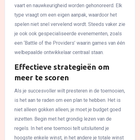
vaart en nauwkeurigheid worden gehonoreerd. Elk
type vraagt om een eigen aanpak, waardoor het
spelen niet snel vervelend wordt. Steeds vaker zie
je ook ook gespecialiseerde evenementen, zoals
een ‘Battle of the Providers’ waarin games van één
welbepaalde ontwikkelaar centraal staan.
Effectieve strategieën om
meer te scoren
Als je succesvoller wilt presteren in de toernooien,
is het aan te raden om een plan te hebben. Het is
niet alleen gokken alleen; je moet je budget goed
inzetten. Begin met het grondig lezen van de
regels. In het ene toernooi telt uitsluitend je
hoogste enkele winst, in het andere je totale winst