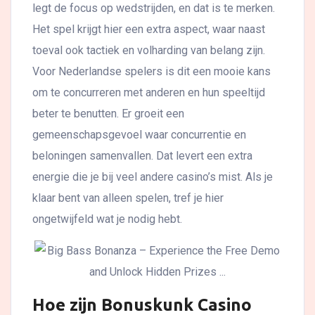
legt de focus op wedstrijden, en dat is te merken.
Het spel krijgt hier een extra aspect, waar naast
toeval ook tactiek en volharding van belang zijn.
Voor Nederlandse spelers is dit een mooie kans
om te concurreren met anderen en hun speeltijd
beter te benutten. Er groeit een
gemeenschapsgevoel waar concurrentie en
beloningen samenvallen. Dat levert een extra
energie die je bij veel andere casino’s mist. Als je
klaar bent van alleen spelen, tref je hier
ongetwijfeld wat je nodig hebt.
Hoe zijn Bonuskunk Casino