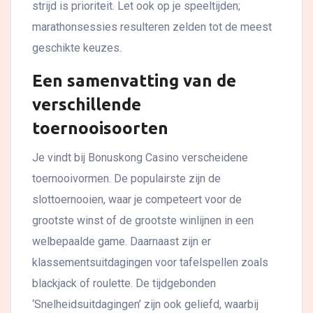
strijd is prioriteit. Let ook op je speeltijden;
marathonsessies resulteren zelden tot de meest
geschikte keuzes.
Een samenvatting van de
verschillende
toernooisoorten
Je vindt bij Bonuskong Casino verscheidene
toernooivormen. De populairste zijn de
slottoernooien, waar je competeert voor de
grootste winst of de grootste winlijnen in een
welbepaalde game. Daarnaast zijn er
klassementsuitdagingen voor tafelspellen zoals
blackjack of roulette. De tijdgebonden
‘Snelheidsuitdagingen’ zijn ook geliefd, waarbij