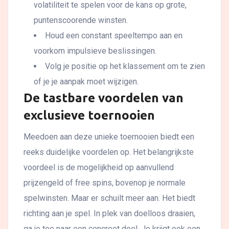
volatiliteit te spelen voor de kans op grote,
puntenscoorende winsten.
Houd een constant speeltempo aan en
voorkom impulsieve beslissingen.
Volg je positie op het klassement om te zien
of je je aanpak moet wijzigen.
De tastbare voordelen van
exclusieve toernooien
Meedoen aan deze unieke toernooien biedt een
reeks duidelijke voordelen op. Het belangrijkste
voordeel is de mogelijkheid op aanvullend
prijzengeld of free spins, bovenop je normale
spelwinsten. Maar er schuilt meer aan. Het biedt
richting aan je spel. In plek van doelloos draaien,
ga je toe naar een concreet doel. Je krijgt ook een