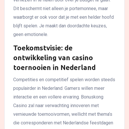
Dit beschermt niet alleen je portemonnee, maar
waarborgt er ook voor dat je met een helder hoofd
blijft spelen. Je maakt dan doordachte keuzes,
geen emotionele.
Toekomstvisie: de
ontwikkeling van casino
toernooien in Nederland
Competities en competitief spelen worden steeds
populairder in Nederland. Gamers willen meer
interactie en een vollere ervaring. Bonuskong
Casino zal naar verwachting innoveren met
vernieuwde toernooivormen, wellicht met thema’s
die corresponderen met Nederlandse feestdagen