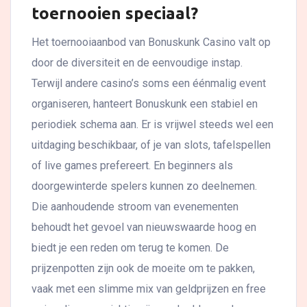
toernooien speciaal?
Het toernooiaanbod van Bonuskunk Casino valt op
door de diversiteit en de eenvoudige instap.
Terwijl andere casino’s soms een éénmalig event
organiseren, hanteert Bonuskunk een stabiel en
periodiek schema aan. Er is vrijwel steeds wel een
uitdaging beschikbaar, of je van slots, tafelspellen
of live games prefereert. En beginners als
doorgewinterde spelers kunnen zo deelnemen.
Die aanhoudende stroom van evenementen
behoudt het gevoel van nieuwswaarde hoog en
biedt je een reden om terug te komen. De
prijzenpotten zijn ook de moeite om te pakken,
vaak met een slimme mix van geldprijzen en free