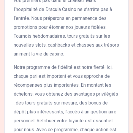
vos premiers pas dans le château. Mais
l’hospitalité de Dracula Casino ne s’arrête pas à
l’entrée. Nous préparons en permanence des
promotions pour étonner nos joueurs fidèles.
Tournois hebdomadaires, tours gratuits sur les
nouvelles slots, cashbacks et chasses aux trésors
animent la vie du casino.
Notre programme de fidélité est notre fierté. Ici,
chaque pari est important et vous approche de
récompenses plus importantes. En montant les
échelons, vous obtenez des avantages privilégiés
: des tours gratuits sur mesure, des bonus de
dépôt plus intéressants, l’accès à un gestionnaire
personnel. Rétribuer votre loyauté est essentiel
pour nous. Avec ce programme, chaque action est