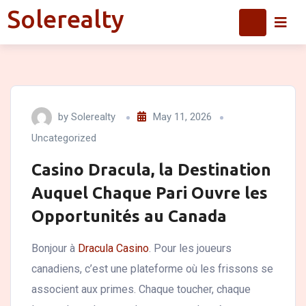
Skip
Solerealty
Solerealty
to
content
by
Solerealty
May 11, 2026
Uncategorized
Casino Dracula, la Destination
Auquel Chaque Pari Ouvre les
Opportunités au Canada
Bonjour à
Dracula Casino
. Pour les joueurs
canadiens, c’est une plateforme où les frissons se
associent aux primes. Chaque toucher, chaque