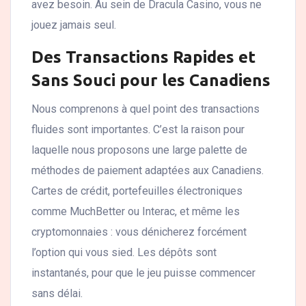
avez besoin. Au sein de Dracula Casino, vous ne
jouez jamais seul.
Des Transactions Rapides et
Sans Souci pour les Canadiens
Nous comprenons à quel point des transactions
fluides sont importantes. C’est la raison pour
laquelle nous proposons une large palette de
méthodes de paiement adaptées aux Canadiens.
Cartes de crédit, portefeuilles électroniques
comme MuchBetter ou Interac, et même les
cryptomonnaies : vous dénicherez forcément
l’option qui vous sied. Les dépôts sont
instantanés, pour que le jeu puisse commencer
sans délai.