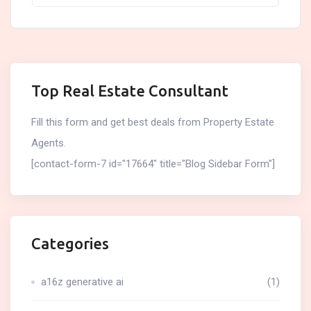
Top Real Estate Consultant
Fill this form and get best deals from Property Estate
Agents.
[contact-form-7 id="17664" title="Blog Sidebar Form"]
Categories
a16z generative ai
(1)