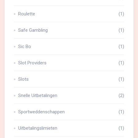
Roulette
(1)
Safe Gambling
(1)
Sic Bo
(1)
Slot Providers
(1)
Slots
(1)
Snelle Uitbetalingen
(2)
Sportweddenschappen
(1)
Uitbetalingslimieten
(1)