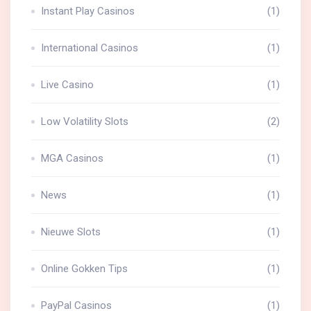
Instant Play Casinos
(1)
International Casinos
(1)
Live Casino
(1)
Low Volatility Slots
(2)
MGA Casinos
(1)
News
(1)
Nieuwe Slots
(1)
Online Gokken Tips
(1)
PayPal Casinos
(1)