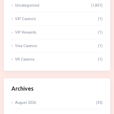
Uncategorized
(1,857)
VIP Casino's
(1)
VIP Rewards
(1)
Visa Casinos
(1)
VR Casinos
(1)
Archives
August 2026
(35)