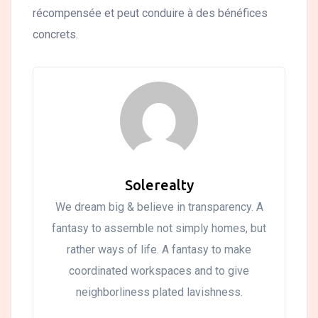
récompensée et peut conduire à des bénéfices
concrets.
Solerealty
We dream big & believe in transparency. A
fantasy to assemble not simply homes, but
rather ways of life. A fantasy to make
coordinated workspaces and to give
neighborliness plated lavishness.