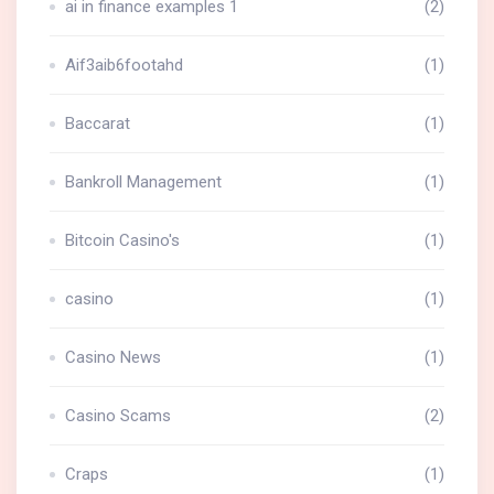
ai in finance examples 1
(2)
Aif3aib6footahd
(1)
Baccarat
(1)
Bankroll Management
(1)
Bitcoin Casino's
(1)
casino
(1)
Casino News
(1)
Casino Scams
(2)
Craps
(1)