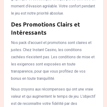
moment d’évasion agréable. Votre confort pendant
le jeu est notre priorité absolue.
Des Promotions Clairs et
Intéressants
Nos pack d’accueil et promotions sont claires et
justes. Chez Instant Casino, les conditions
cachées n’existent pas. Les conditions de mise et
les exigences sont exposées en toute
transparence, pour que vous profitiez de vos
bonus en toute tranquillité.
Nous croyons aux récompenses qui ont une vraie
valeur et qui augmentent le temps de jeu. L’objectif
est de reconnaître votre fidélité par des