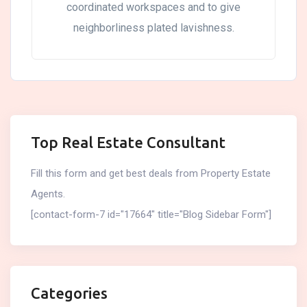
coordinated workspaces and to give
neighborliness plated lavishness.
Top Real Estate Consultant
Fill this form and get best deals from Property Estate
Agents.
[contact-form-7 id="17664" title="Blog Sidebar Form"]
Categories