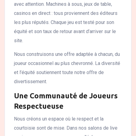
avec attention. Machines à sous, jeux de table,
casinos en direct : tous proviennent des éditeurs
les plus réputés. Chaque jeu est testé pour son
équité et son taux de retour avant d’arriver sur le
site.
Nous construisons une offre adaptée à chacun, du
joueur occasionnel au plus chevronné. La diversité
et l’équité soutiennent toute notre offre de
divertissement.
Une Communauté de Joueurs
Respectueuse
Nous créons un espace où le respect et la
courtoisie sont de mise. Dans nos salons de live