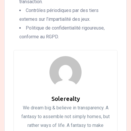
transaction.
Contrôles périodiques par des tiers
externes sur l’impartialité des jeux.
Politique de confidentialité rigoureuse,
conforme au RGPD.
Solerealty
We dream big & believe in transparency. A
fantasy to assemble not simply homes, but
rather ways of life. A fantasy to make