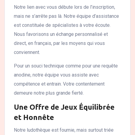
Notre lien avec vous débute lors de l’inscription,
mais ne s’arrête pas là. Notre équipe d’assistance
est constituée de spécialistes à votre écoute.
Nous favorisons un échange personnalisé et
direct, en français, par les moyens qui vous
conviennent.
Pour un souci technique comme pour une requête
anodine, notre équipe vous assiste avec
compétence et entrain. Votre contentement
demeure notre plus grande fierté.
Une Offre de Jeux Équilibrée
et Honnête
Notre ludothèque est fournie, mais surtout triée