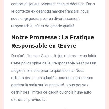
confort du joueur orientent chaque décision. Dans
le contexte exigeant du marché français, nous
nous engageons pour un divertissement
responsable, sûr et de grande qualité.
Notre Promesse : La Pratique
Responsable en Œuvre
Du côté d’Instant Casino, le jeu doit rester un loisir.
Cette philosophie de jeu responsable n’est pas un
slogan, mais une priorité quotidienne. Nous
offrons des outils adaptés pour que nos joueurs
gardent la main sur leur activité : vous pouvez
définir des limites de dépôt ou choisir une auto-
exclusion provisoire.