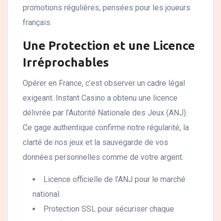
promotions régulières, pensées pour les joueurs
français.
Une Protection et une Licence
Irréprochables
Opérer en France, c’est observer un cadre légal
exigeant. Instant Casino a obtenu une licence
délivrée par l’Autorité Nationale des Jeux (ANJ).
Ce gage authentique confirme notre régularité, la
clarté de nos jeux et la sauvegarde de vos
données personnelles comme de votre argent.
Licence officielle de l’ANJ pour le marché
national.
Protection SSL pour sécuriser chaque