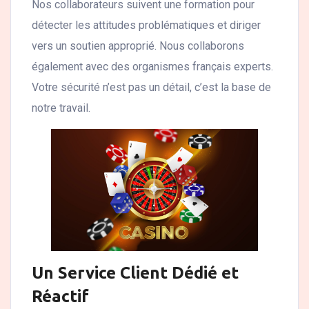
Nos collaborateurs suivent une formation pour
détecter les attitudes problématiques et diriger
vers un soutien approprié. Nous collaborons
également avec des organismes français experts.
Votre sécurité n’est pas un détail, c’est la base de
notre travail.
Un Service Client Dédié et
Réactif