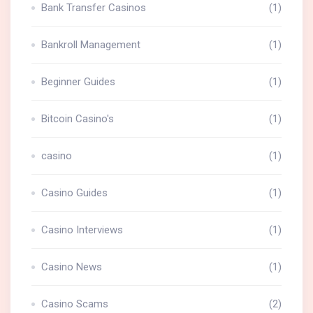
Bank Transfer Casinos
(1)
Bankroll Management
(1)
Beginner Guides
(1)
Bitcoin Casino's
(1)
casino
(1)
Casino Guides
(1)
Casino Interviews
(1)
Casino News
(1)
Casino Scams
(2)