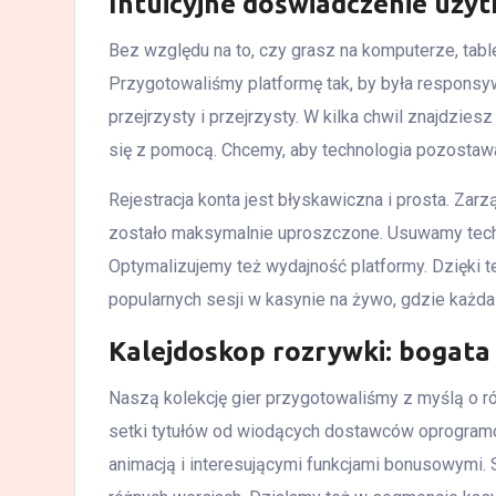
Intuicyjne doświadczenie uży
Bez względu na to, czy grasz na komputerze, table
Przygotowaliśmy platformę tak, by była responsywn
przejrzysty i przejrzysty. W kilka chwil znajdzies
się z pomocą. Chcemy, aby technologia pozostawała
Rejestracja konta jest błyskawiczna i prosta. Zar
zostało maksymalnie uproszczone. Usuwamy techn
Optymalizujemy też wydajność platformy. Dzięki 
popularnych sesji w kasynie na żywo, gdzie każd
Kalejdoskop rozrywki: bogata 
Naszą kolekcję gier przygotowaliśmy z myślą o r
setki tytułów od wiodących dostawców oprogramo
animacją i interesującymi funkcjami bonusowymi. Są