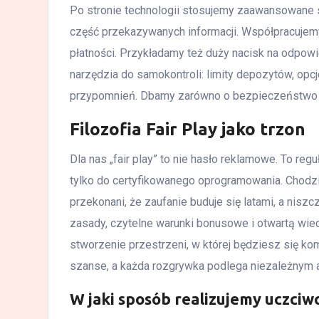
Po stronie technologii stosujemy zaawansowane 
część przekazywanych informacji. Współpracuj
płatności. Przykładamy też duży nacisk na odpowi
narzędzia do samokontroli: limity depozytów, op
przypomnień. Dbamy zarówno o bezpieczeństwo fi
Filozofia Fair Play jako trzon
Dla nas „fair play” to nie hasło reklamowe. To reg
tylko do certyfikowanego oprogramowania. Chodzi 
przekonani, że zaufanie buduje się latami, a nisz
zasady, czytelne warunki bonusowe i otwartą wi
stworzenie przestrzeni, w której będziesz się 
szanse, a każda rozgrywka podlega niezależnym 
W jaki sposób realizujemy uczciw