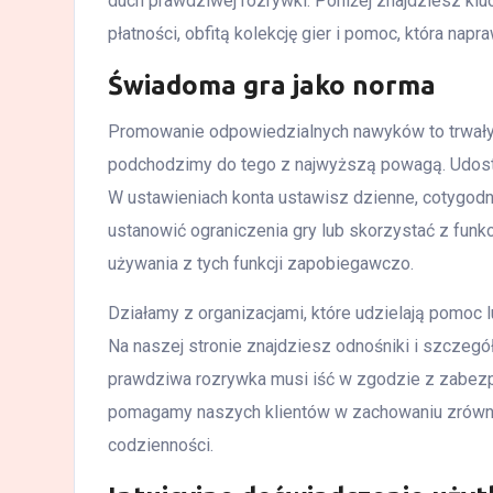
duch prawdziwej rozrywki. Poniżej znajdziesz klu
płatności, obfitą kolekcję gier i pomoc, która napr
Świadoma gra jako norma
Promowanie odpowiedzialnych nawyków to trwały 
podchodzimy do tego z najwyższą powagą. Udostę
W ustawieniach konta ustawisz dzienne, cotygodn
ustanowić ograniczenia gry lub skorzystać z fun
używania z tych funkcji zapobiegawczo.
Działamy z organizacjami, które udzielają pomoc 
Na naszej stronie znajdziesz odnośniki i szczeg
prawdziwa rozrywka musi iść w zgodzie z zabezp
pomagamy naszych klientów w zachowaniu zrówn
codzienności.