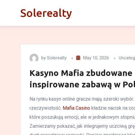
Skip
Solerealty
to
content
by
Solerealty
May 10, 2026
Uncateg
Kasyno Mafia zbudowane n
inspirowane zabawą w Po
Na rynku kasyn online gracze mają szeroki wybór. 
rzeczywistość.
Mafia Casino
kładzie nacisk na co
które poszukują emocji, ale w jednakowym stopni
Zamierzamy pokazać, jak integrujemy uczciwą grę