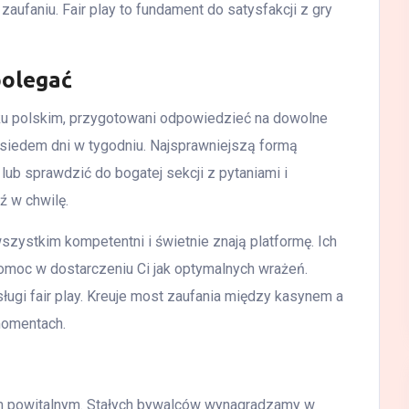
aufaniu. Fair play to fundament do satysfakcji z gry
polegać
ku polskim, przygotowani odpowiedzieć na dowolne
 siedem dni w tygodniu. Najsprawniejszą formą
 lub sprawdzić do bogatej sekcji z pytaniami i
 w chwilę.
wszystkim kompetentni i świetnie znają platformę. Ich
 pomoc w dostarczeniu Ci jak optymalnych wrażeń.
ługi fair play. Kreuje most zaufania między kasynem a
momentach.
m powitalnym. Stałych bywalców wynagradzamy w