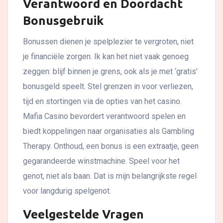
Verantwoord en Doordacht
Bonusgebruik
Bonussen dienen je spelplezier te vergroten, niet
je financiële zorgen. Ik kan het niet vaak genoeg
zeggen: blijf binnen je grens, ook als je met ‘gratis’
bonusgeld speelt. Stel grenzen in voor verliezen,
tijd en stortingen via de opties van het casino.
Mafia Casino bevordert verantwoord spelen en
biedt koppelingen naar organisaties als Gambling
Therapy. Onthoud, een bonus is een extraatje, geen
gegarandeerde winstmachine. Speel voor het
genot, niet als baan. Dat is mijn belangrijkste regel
voor langdurig spelgenot.
Veelgestelde Vragen