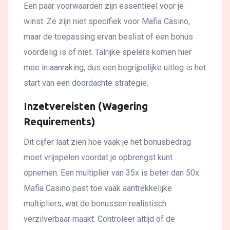
Een paar voorwaarden zijn essentieel voor je
winst. Ze zijn niet specifiek voor Mafia Casino,
maar de toepassing ervan beslist of een bonus
voordelig is of niet. Talrijke spelers komen hier
mee in aanraking, dus een begrijpelijke uitleg is het
start van een doordachte strategie.
Inzetvereisten (Wagering
Requirements)
Dit cijfer laat zien hoe vaak je het bonusbedrag
moet vrijspelen voordat je opbrengst kunt
opnemen. Een multiplier van 35x is beter dan 50x.
Mafia Casino past toe vaak aantrekkelijke
multipliers, wat de bonussen realistisch
verzilverbaar maakt. Controleer altijd of de