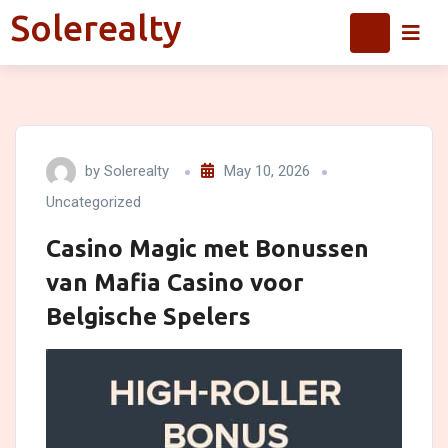
Skip
Solerealty
Solerealty
to
content
by
Solerealty
May 10, 2026
Uncategorized
Casino Magic met Bonussen
van Mafia Casino voor
Belgische Spelers