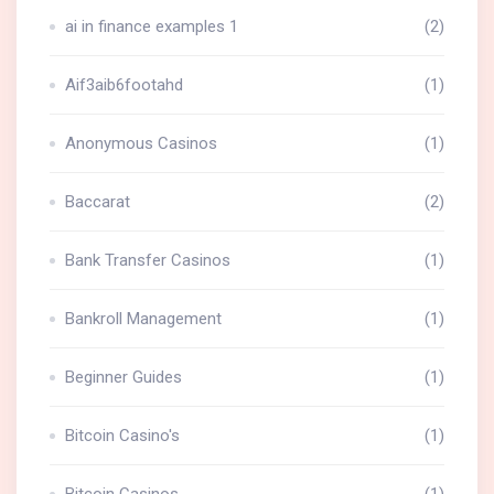
ai in finance examples 1
(2)
Aif3aib6footahd
(1)
Anonymous Casinos
(1)
Baccarat
(2)
Bank Transfer Casinos
(1)
Bankroll Management
(1)
Beginner Guides
(1)
Bitcoin Casino's
(1)