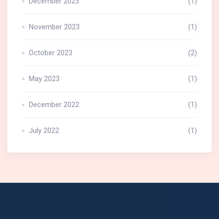
December 2023
(1)
November 2023
(1)
October 2023
(2)
May 2023
(1)
December 2022
(1)
July 2022
(1)