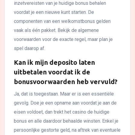
inzetvereisten van je huidige bonus behalen
voordat je een nieuwe kunt starten. De
componenten van een welkomstbonus gelden
vaak als één pakket. Bekijk de algemene
voorwaarden voor de exacte regel, maar plan je
spel daarop af.
Kan ik mijn deposito laten
uitbetalen voordat ik de
bonusvoorwaarden heb vervuld?
Ja, dat is toegestaan. Maar er is een essentiële
gevolg. Doe je een opname aan voordat je aan de
eisen voldoet, dan trekt het casino de huidige
bonus en alle daardoor behaalde winsten. Enkel je
persoonlijke gestorte geld, na aftrek van eventuele