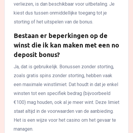
verliezen, is dan beschikbaar voor uitbetaling. Je
kiest dus tussen onmiddellijke toegang tot je
storting of het uitspelen van de bonus.
Bestaan er beperkingen op de
winst die ik kan maken met een no
deposit bonus?
Ja, dat is gebruikelijk. Bonussen zonder storting,
zoals gratis spins zonder storting, hebben vaak
een maximale winstlimiet. Dat houdt in dat je enkel
winsten tot een specifiek bedrag (bijvoorbeeld
€100) mag houden, ook al je meer wint. Deze limiet
staat altijd in de voorwaarden van de aanbieding.
Het is een wijze voor het casino om het gevaar te
managen.