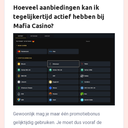
Hoeveel aanbiedingen kan ik
tegelijkertijd actief hebben bij
Mafia Casino?
Gewoonlijk mag je maar één promotiebonus
gelijktijdig gebruiken. Je moet dus vooraf de