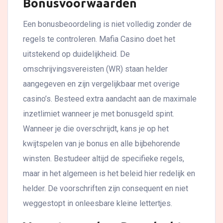
Bonusvoorwaarden
Een bonusbeoordeling is niet volledig zonder de
regels te controleren. Mafia Casino doet het
uitstekend op duidelijkheid. De
omschrijvingsvereisten (WR) staan helder
aangegeven en zijn vergelijkbaar met overige
casino’s. Besteed extra aandacht aan de maximale
inzetlimiet wanneer je met bonusgeld spint.
Wanneer je die overschrijdt, kans je op het
kwijtspelen van je bonus en alle bijbehorende
winsten. Bestudeer altijd de specifieke regels,
maar in het algemeen is het beleid hier redelijk en
helder. De voorschriften zijn consequent en niet
weggestopt in onleesbare kleine lettertjes.