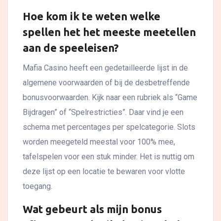
Hoe kom ik te weten welke
spellen het het meeste meetellen
aan de speeleisen?
Mafia Casino heeft een gedetailleerde lijst in de
algemene voorwaarden of bij de desbetreffende
bonusvoorwaarden. Kijk naar een rubriek als “Game
Bijdragen” of “Spelrestricties”. Daar vind je een
schema met percentages per spelcategorie. Slots
worden meegeteld meestal voor 100% mee,
tafelspelen voor een stuk minder. Het is nuttig om
deze lijst op een locatie te bewaren voor vlotte
toegang.
Wat gebeurt als mijn bonus