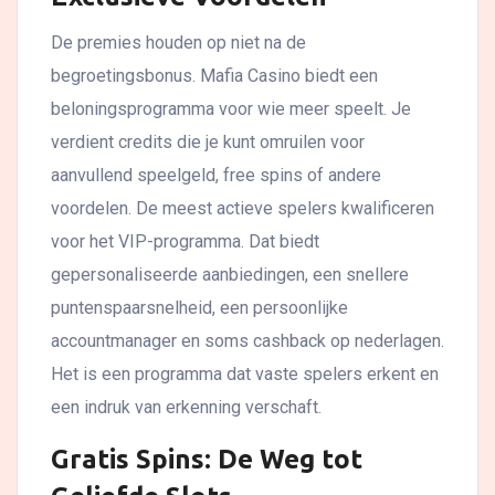
De premies houden op niet na de
begroetingsbonus. Mafia Casino biedt een
beloningsprogramma voor wie meer speelt. Je
verdient credits die je kunt omruilen voor
aanvullend speelgeld, free spins of andere
voordelen. De meest actieve spelers kwalificeren
voor het VIP-programma. Dat biedt
gepersonaliseerde aanbiedingen, een snellere
puntenspaarsnelheid, een persoonlijke
accountmanager en soms cashback op nederlagen.
Het is een programma dat vaste spelers erkent en
een indruk van erkenning verschaft.
Gratis Spins: De Weg tot