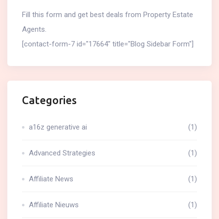
Fill this form and get best deals from Property Estate
Agents.
[contact-form-7 id="17664" title="Blog Sidebar Form"]
Categories
a16z generative ai
(1)
Advanced Strategies
(1)
Affiliate News
(1)
Affiliate Nieuws
(1)