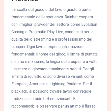
La scelta del gioco e del tavolo giusto è parte
fondamentale dell’esperienza. Rainbet coopera
con i migliori provider del settore, come Evolution
Gaming o Pragmatic Play Live, conosciuti per la
qualità dello streaming e il professionismo dei
croupier. Ogni tavolo espone informazioni
fondamentali: il nome del gioco, il limite di puntata
minimo e massimo, la lingua del croupier e a volte
il numero di giocatori attualmente seduti. Per gli
amanti di roulette, ci sono diverse varianti come
European, American o Lightning Roulette. Per il
blackjack, si possono trovare tavoli con regole
tradizionali o side bet emozionanti. È
raccomandabile osservare per un attimo il flusso