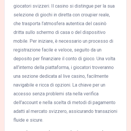
giocatori svizzeri. Il casino si distingue per la sua
selezione di giochi in diretta con croupier reale,
che trasporta l’atmosfera autentica del casinò
dritta sullo schermo di casa o del dispositivo
mobile. Per iniziare, è necessario un processo di
registrazione facile e veloce, seguito da un
deposito per finanziare il conto di gioco. Una volta
all’interno della piattaforma, i giocatori troveranno
una sezione dedicata al live casino, facilmente
navigabile e ricca di opzioni. La chiave per un
accesso senza problemi sta nella verifica
dell’account e nella scelta di metodi di pagamento
adatti al mercato svizzero, assicurando transazioni
fluide e sicure.