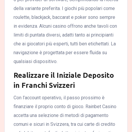
della variante preferita. I giochi più popolari come
roulette, blackjack, baccarat e poker sono sempre
in evidenza. Alcuni casino offrono anche tavoli con
limiti di puntata diversi, adatti tanto ai principianti
che ai giocatori più esperti, tutti ben etichettati. La
navigazione è progettata per essere fluida su
qualsiasi dispositivo.
Realizzare il Iniziale Deposito
in Franchi Svizzeri
Con l’account operativo, il passo prossimo è
finanziare il proprio conto di gioco. Rainbet Casino
accetta una selezione di metodi di pagamento
comuni e sicuri in Svizzera, tra cui carte di credito