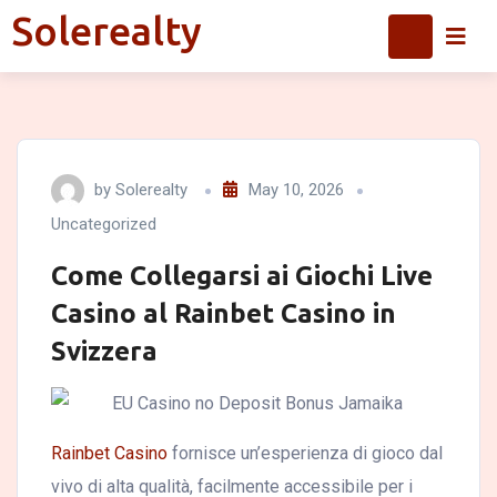
Skip
Solerealty
Solerealty
to
content
by
Solerealty
May 10, 2026
Uncategorized
Come Collegarsi ai Giochi Live
Casino al Rainbet Casino in
Svizzera
Rainbet Casino
fornisce un’esperienza di gioco dal
vivo di alta qualità, facilmente accessibile per i