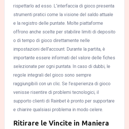
rispettarlo ad esso. L’interfaccia di gioco presenta
strumenti pratici come la visione del saldo attuale
e la registro delle puntate. Molte piattaforme
offrono anche scelte per stabilire limiti di deposito
o di tempo di gioco direttamente nelle
impostazioni dell’account. Durante la partita, è
importante essere informati del valore delle fiches
selezionate per ogni puntata. In caso di dubbi, le
regole integrali del gioco sono sempre
raggiungibili con un clic. Se l’esperienza di gioco
venisse risentire di problemi tecnologici, il
supporto clienti di Rainbet è pronto per supportare
e chiarire qualsiasi problema in modo celere.
Ritirare le Vincite in Maniera