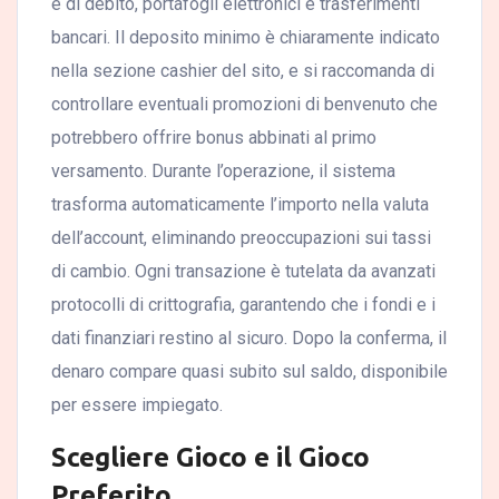
e di debito, portafogli elettronici e trasferimenti
bancari. Il deposito minimo è chiaramente indicato
nella sezione cashier del sito, e si raccomanda di
controllare eventuali promozioni di benvenuto che
potrebbero offrire bonus abbinati al primo
versamento. Durante l’operazione, il sistema
trasforma automaticamente l’importo nella valuta
dell’account, eliminando preoccupazioni sui tassi
di cambio. Ogni transazione è tutelata da avanzati
protocolli di crittografia, garantendo che i fondi e i
dati finanziari restino al sicuro. Dopo la conferma, il
denaro compare quasi subito sul saldo, disponibile
per essere impiegato.
Scegliere Gioco e il Gioco
Preferito