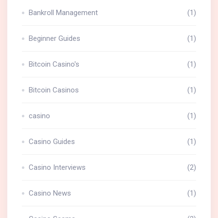
Bankroll Management
(1)
Beginner Guides
(1)
Bitcoin Casino's
(1)
Bitcoin Casinos
(1)
casino
(1)
Casino Guides
(1)
Casino Interviews
(2)
Casino News
(1)