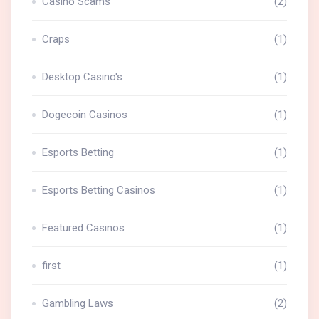
Casino Scams
(2)
Craps
(1)
Desktop Casino's
(1)
Dogecoin Casinos
(1)
Esports Betting
(1)
Esports Betting Casinos
(1)
Featured Casinos
(1)
first
(1)
Gambling Laws
(2)