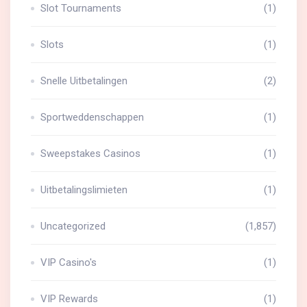
Slot Tournaments
(1)
Slots
(1)
Snelle Uitbetalingen
(2)
Sportweddenschappen
(1)
Sweepstakes Casinos
(1)
Uitbetalingslimieten
(1)
Uncategorized
(1,857)
VIP Casino's
(1)
VIP Rewards
(1)