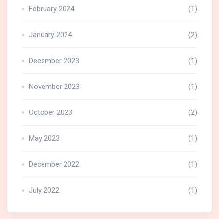
February 2024
(1)
January 2024
(2)
December 2023
(1)
November 2023
(1)
October 2023
(2)
May 2023
(1)
December 2022
(1)
July 2022
(1)