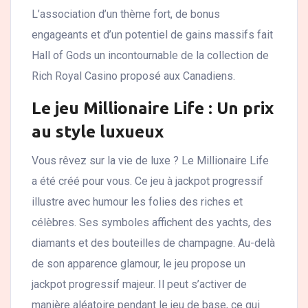
L’association d’un thème fort, de bonus
engageants et d’un potentiel de gains massifs fait
Hall of Gods un incontournable de la collection de
Rich Royal Casino proposé aux Canadiens.
Le jeu Millionaire Life : Un prix
au style luxueux
Vous rêvez sur la vie de luxe ? Le Millionaire Life
a été créé pour vous. Ce jeu à jackpot progressif
illustre avec humour les folies des riches et
célèbres. Ses symboles affichent des yachts, des
diamants et des bouteilles de champagne. Au-delà
de son apparence glamour, le jeu propose un
jackpot progressif majeur. Il peut s’activer de
manière aléatoire pendant le jeu de base, ce qui