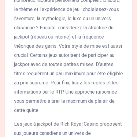
nombreux facteurs personnels comptent. D’abord,
le thème et l’expérience de jeu : choisissez-vous
l’aventure, la mythologie, le luxe ou un univers
classique ? Ensuite, considérez la structure du
jackpot (réseau ou interne) et la fréquence
théorique des gains. Votre style de mise est aussi
crucial. Certains jeux autorisent de participer au
jackpot avec de toutes petites mises. D’autres
titres requièrent un pari maximum pour être éligible
au prix suprême. Pour finir, lisez les règles et les
informations sur le RTP. Une approche raisonnée
vous permettra à tirer le maximum de plaisir de
cette quête.
Les jeux à jackpot de Rich Royal Casino proposent
aux joueurs canadiens un univers de