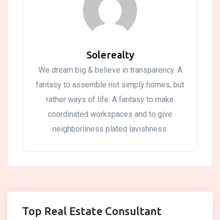
Solerealty
We dream big & believe in transparency. A
fantasy to assemble not simply homes, but
rather ways of life. A fantasy to make
coordinated workspaces and to give
neighborliness plated lavishness.
Top Real Estate Consultant