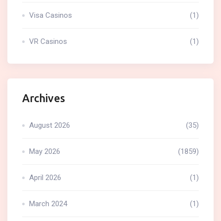
Visa Casinos
(1)
VR Casinos
(1)
Archives
August 2026
(35)
May 2026
(1859)
April 2026
(1)
March 2024
(1)