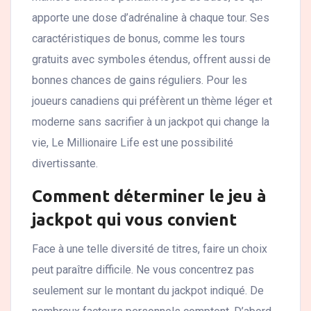
apporte une dose d’adrénaline à chaque tour. Ses
caractéristiques de bonus, comme les tours
gratuits avec symboles étendus, offrent aussi de
bonnes chances de gains réguliers. Pour les
joueurs canadiens qui préfèrent un thème léger et
moderne sans sacrifier à un jackpot qui change la
vie, Le Millionaire Life est une possibilité
divertissante.
Comment déterminer le jeu à
jackpot qui vous convient
Face à une telle diversité de titres, faire un choix
peut paraître difficile. Ne vous concentrez pas
seulement sur le montant du jackpot indiqué. De