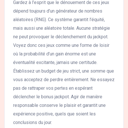
Gardez à l’esprit que le dénouement de ces jeux
dépend toujours d’un générateur de nombres
aléatoires (RNG). Ce système garantit l’équité,
mais aussi une aléatoire totale. Aucune stratégie
ne peut provoquer le déclenchement du jackpot.
Voyez donc ces jeux comme une forme de loisir
où la probabilité d’un gain énorme est une
éventualité excitante, jamais une certitude.
Établissez un budget de jeu strict, une somme que
vous acceptez de perdre entièrement. Ne essayez
pas de rattraper vos pertes en espérant
déclencher le bonus jackpot. Agir de manière
responsable conserve le plaisir et garantit une
expérience positive, quels que soient les
conclusions du jour.