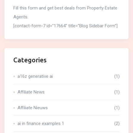
Fill this form and get best deals from Property Estate
Agents.
[contact-form-7 id="17664" title="Blog Sidebar Form"]
Categories
a16z generative ai
(1)
Affiliate News
(1)
Affiliate Nieuws
(1)
ai in finance examples 1
(2)