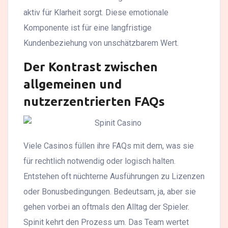
aktiv für Klarheit sorgt. Diese emotionale
Komponente ist für eine langfristige
Kundenbeziehung von unschätzbarem Wert.
Der Kontrast zwischen
allgemeinen und
nutzerzentrierten FAQs
Viele Casinos füllen ihre FAQs mit dem, was sie
für rechtlich notwendig oder logisch halten.
Entstehen oft nüchterne Ausführungen zu Lizenzen
oder Bonusbedingungen. Bedeutsam, ja, aber sie
gehen vorbei an oftmals den Alltag der Spieler.
Spinit kehrt den Prozess um. Das Team wertet