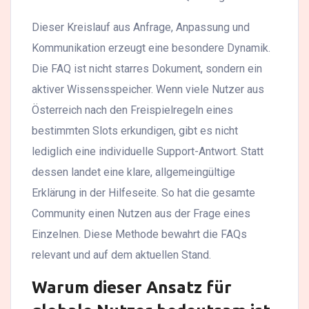
Dieser Kreislauf aus Anfrage, Anpassung und
Kommunikation erzeugt eine besondere Dynamik.
Die FAQ ist nicht starres Dokument, sondern ein
aktiver Wissensspeicher. Wenn viele Nutzer aus
Österreich nach den Freispielregeln eines
bestimmten Slots erkundigen, gibt es nicht
lediglich eine individuelle Support-Antwort. Statt
dessen landet eine klare, allgemeingültige
Erklärung in der Hilfeseite. So hat die gesamte
Community einen Nutzen aus der Frage eines
Einzelnen. Diese Methode bewahrt die FAQs
relevant und auf dem aktuellen Stand.
Warum dieser Ansatz für