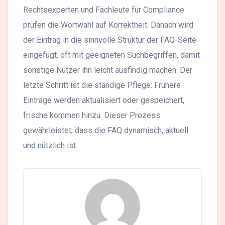
Rechtsexperten und Fachleute für Compliance
prüfen die Wortwahl auf Korrektheit. Danach wird
der Eintrag in die sinnvolle Struktur der FAQ-Seite
eingefügt, oft mit geeigneten Suchbegriffen, damit
sonstige Nutzer ihn leicht ausfindig machen. Der
letzte Schritt ist die ständige Pflege: Frühere
Einträge werden aktualisiert oder gespeichert,
frische kommen hinzu. Dieser Prozess
gewährleistet, dass die FAQ dynamisch, aktuell
und nützlich ist.