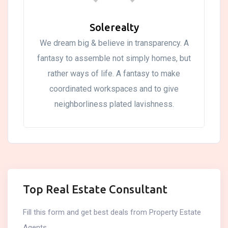
Solerealty
We dream big & believe in transparency. A
fantasy to assemble not simply homes, but
rather ways of life. A fantasy to make
coordinated workspaces and to give
neighborliness plated lavishness.
Top Real Estate Consultant
Fill this form and get best deals from Property Estate
Agents.