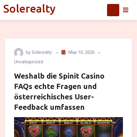
Skip
Solerealty
Solerealty
to
content
by
Solerealty
May 10, 2026
Uncategorized
Weshalb die Spinit Casino
FAQs echte Fragen und
österreichisches User-
Feedback umfassen