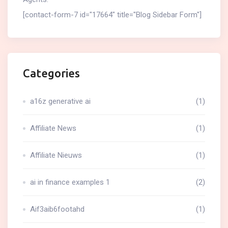
[contact-form-7 id="17664" title="Blog Sidebar Form"]
Categories
a16z generative ai
(1)
Affiliate News
(1)
Affiliate Nieuws
(1)
ai in finance examples 1
(2)
Aif3aib6footahd
(1)