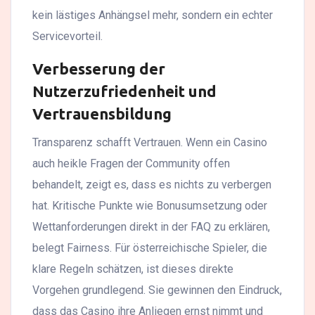
kein lästiges Anhängsel mehr, sondern ein echter
Servicevorteil.
Verbesserung der
Nutzerzufriedenheit und
Vertrauensbildung
Transparenz schafft Vertrauen. Wenn ein Casino
auch heikle Fragen der Community offen
behandelt, zeigt es, dass es nichts zu verbergen
hat. Kritische Punkte wie Bonusumsetzung oder
Wettanforderungen direkt in der FAQ zu erklären,
belegt Fairness. Für österreichische Spieler, die
klare Regeln schätzen, ist dieses direkte
Vorgehen grundlegend. Sie gewinnen den Eindruck,
dass das Casino ihre Anliegen ernst nimmt und