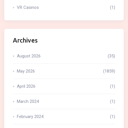
VR Casinos
(1)
Archives
August 2026
(35)
May 2026
(1859)
April 2026
(1)
March 2024
(1)
February 2024
(1)