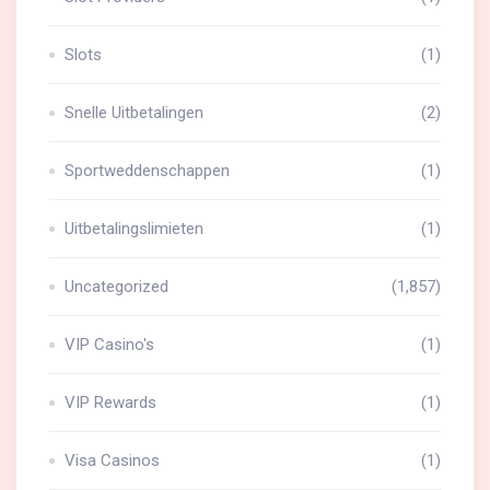
Slots
(1)
Snelle Uitbetalingen
(2)
Sportweddenschappen
(1)
Uitbetalingslimieten
(1)
Uncategorized
(1,857)
VIP Casino's
(1)
VIP Rewards
(1)
Visa Casinos
(1)