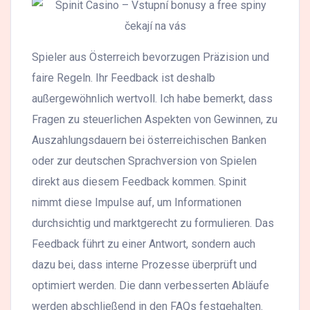
Spieler aus Österreich bevorzugen Präzision und
faire Regeln. Ihr Feedback ist deshalb
außergewöhnlich wertvoll. Ich habe bemerkt, dass
Fragen zu steuerlichen Aspekten von Gewinnen, zu
Auszahlungsdauern bei österreichischen Banken
oder zur deutschen Sprachversion von Spielen
direkt aus diesem Feedback kommen. Spinit
nimmt diese Impulse auf, um Informationen
durchsichtig und marktgerecht zu formulieren. Das
Feedback führt zu einer Antwort, sondern auch
dazu bei, dass interne Prozesse überprüft und
optimiert werden. Die dann verbesserten Abläufe
werden abschließend in den FAQs festgehalten.