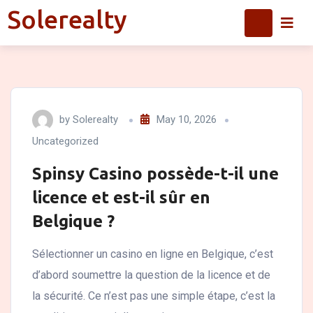
Skip
Solerealty
Solerealty
to
content
by
Solerealty
May 10, 2026
Uncategorized
Spinsy Casino possède-t-il une
licence et est-il sûr en
Belgique ?
Sélectionner un casino en ligne en Belgique, c’est
d’abord soumettre la question de la licence et de
la sécurité. Ce n’est pas une simple étape, c’est la