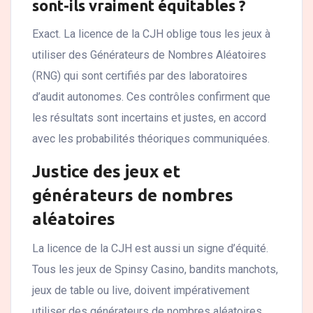
sont-ils vraiment équitables ?
Exact. La licence de la CJH oblige tous les jeux à
utiliser des Générateurs de Nombres Aléatoires
(RNG) qui sont certifiés par des laboratoires
d’audit autonomes. Ces contrôles confirment que
les résultats sont incertains et justes, en accord
avec les probabilités théoriques communiquées.
Justice des jeux et
générateurs de nombres
aléatoires
La licence de la CJH est aussi un signe d’équité.
Tous les jeux de Spinsy Casino, bandits manchots,
jeux de table ou live, doivent impérativement
utiliser des générateurs de nombres aléatoires