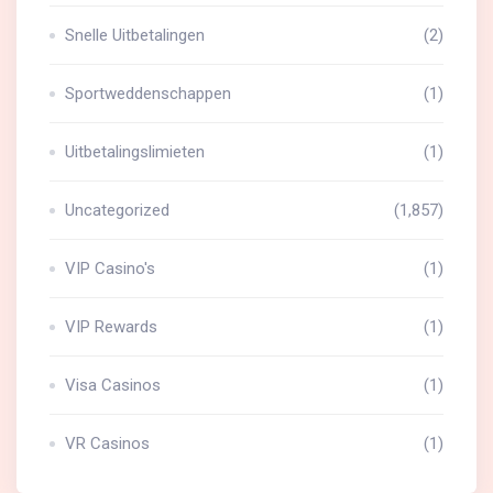
Snelle Uitbetalingen
(2)
Sportweddenschappen
(1)
Uitbetalingslimieten
(1)
Uncategorized
(1,857)
VIP Casino's
(1)
VIP Rewards
(1)
Visa Casinos
(1)
VR Casinos
(1)