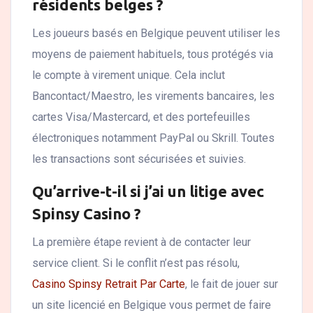
résidents belges ?
Les joueurs basés en Belgique peuvent utiliser les
moyens de paiement habituels, tous protégés via
le compte à virement unique. Cela inclut
Bancontact/Maestro, les virements bancaires, les
cartes Visa/Mastercard, et des portefeuilles
électroniques notamment PayPal ou Skrill. Toutes
les transactions sont sécurisées et suivies.
Qu’arrive-t-il si j’ai un litige avec
Spinsy Casino ?
La première étape revient à de contacter leur
service client. Si le conflit n’est pas résolu,
Casino Spinsy Retrait Par Carte
, le fait de jouer sur
un site licencié en Belgique vous permet de faire