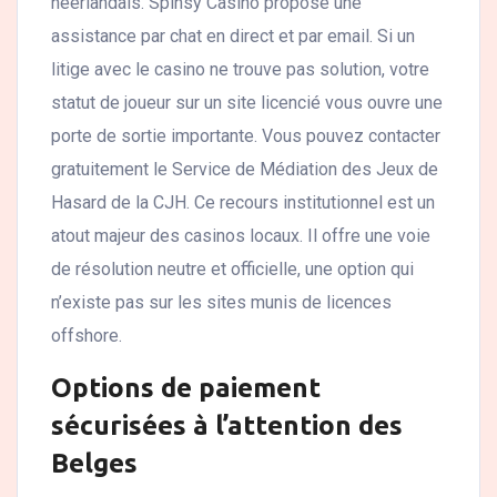
néerlandais. Spinsy Casino propose une
assistance par chat en direct et par email. Si un
litige avec le casino ne trouve pas solution, votre
statut de joueur sur un site licencié vous ouvre une
porte de sortie importante. Vous pouvez contacter
gratuitement le Service de Médiation des Jeux de
Hasard de la CJH. Ce recours institutionnel est un
atout majeur des casinos locaux. Il offre une voie
de résolution neutre et officielle, une option qui
n’existe pas sur les sites munis de licences
offshore.
Options de paiement
sécurisées à l’attention des
Belges