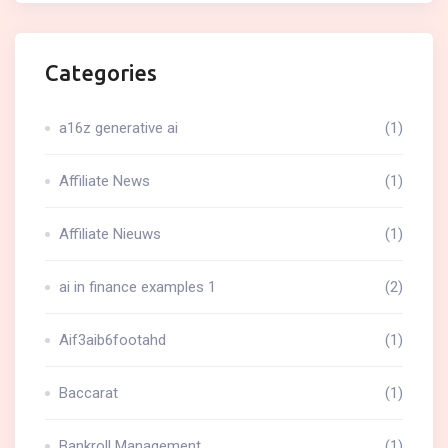
Categories
a16z generative ai
(1)
Affiliate News
(1)
Affiliate Nieuws
(1)
ai in finance examples 1
(2)
Aif3aib6footahd
(1)
Baccarat
(1)
Bankroll Management
(1)