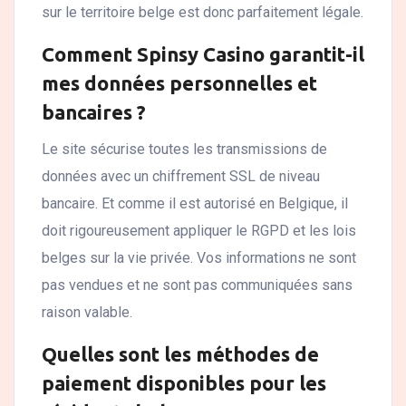
sur le territoire belge est donc parfaitement légale.
Comment Spinsy Casino garantit-il
mes données personnelles et
bancaires ?
Le site sécurise toutes les transmissions de
données avec un chiffrement SSL de niveau
bancaire. Et comme il est autorisé en Belgique, il
doit rigoureusement appliquer le RGPD et les lois
belges sur la vie privée. Vos informations ne sont
pas vendues et ne sont pas communiquées sans
raison valable.
Quelles sont les méthodes de
paiement disponibles pour les