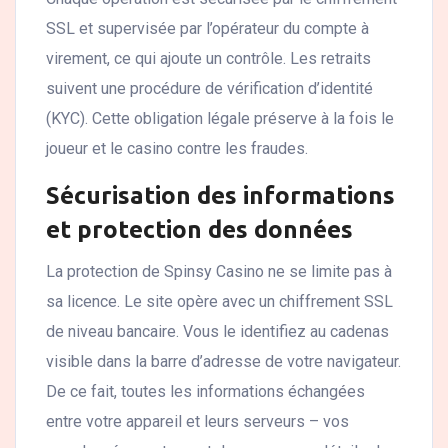
SSL et supervisée par l’opérateur du compte à
virement, ce qui ajoute un contrôle. Les retraits
suivent une procédure de vérification d’identité
(KYC). Cette obligation légale préserve à la fois le
joueur et le casino contre les fraudes.
Sécurisation des informations
et protection des données
La protection de Spinsy Casino ne se limite pas à
sa licence. Le site opère avec un chiffrement SSL
de niveau bancaire. Vous le identifiez au cadenas
visible dans la barre d’adresse de votre navigateur.
De ce fait, toutes les informations échangées
entre votre appareil et leurs serveurs – vos