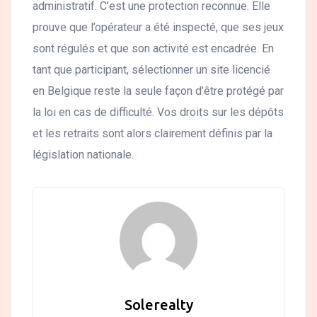
administratif. C’est une protection reconnue. Elle
prouve que l’opérateur a été inspecté, que ses jeux
sont régulés et que son activité est encadrée. En
tant que participant, sélectionner un site licencié
en Belgique reste la seule façon d’être protégé par
la loi en cas de difficulté. Vos droits sur les dépôts
et les retraits sont alors clairement définis par la
législation nationale.
Solerealty