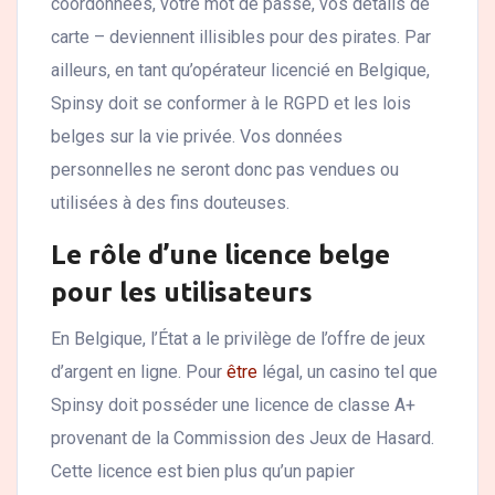
coordonnées, votre mot de passe, vos détails de
carte – deviennent illisibles pour des pirates. Par
ailleurs, en tant qu’opérateur licencié en Belgique,
Spinsy doit se conformer à le RGPD et les lois
belges sur la vie privée. Vos données
personnelles ne seront donc pas vendues ou
utilisées à des fins douteuses.
Le rôle d’une licence belge
pour les utilisateurs
En Belgique, l’État a le privilège de l’offre de jeux
d’argent en ligne. Pour
être
légal, un casino tel que
Spinsy doit posséder une licence de classe A+
provenant de la Commission des Jeux de Hasard.
Cette licence est bien plus qu’un papier