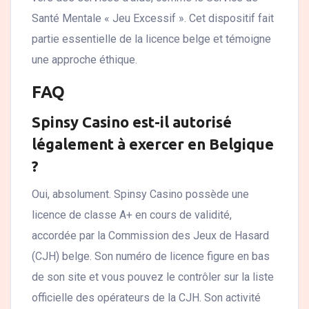
Santé Mentale « Jeu Excessif ». Cet dispositif fait
partie essentielle de la licence belge et témoigne
une approche éthique.
FAQ
Spinsy Casino est-il autorisé
légalement à exercer en Belgique
?
Oui, absolument. Spinsy Casino possède une
licence de classe A+ en cours de validité,
accordée par la Commission des Jeux de Hasard
(CJH) belge. Son numéro de licence figure en bas
de son site et vous pouvez le contrôler sur la liste
officielle des opérateurs de la CJH. Son activité