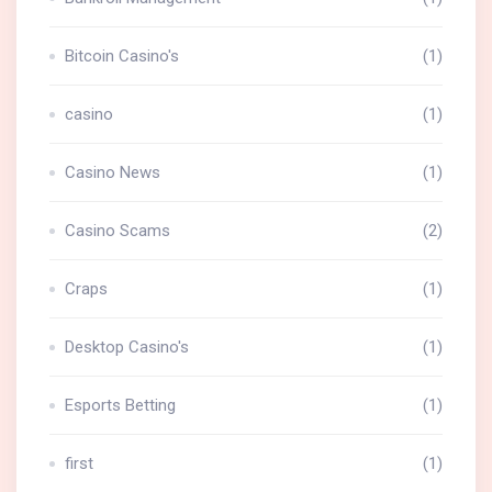
Bitcoin Casino's
(1)
casino
(1)
Casino News
(1)
Casino Scams
(2)
Craps
(1)
Desktop Casino's
(1)
Esports Betting
(1)
first
(1)