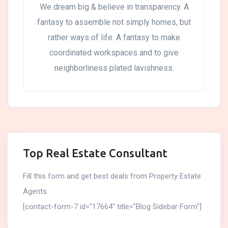
We dream big & believe in transparency. A
fantasy to assemble not simply homes, but
rather ways of life. A fantasy to make
coordinated workspaces and to give
neighborliness plated lavishness.
Top Real Estate Consultant
Fill this form and get best deals from Property Estate
Agents.
[contact-form-7 id="17664" title="Blog Sidebar Form"]