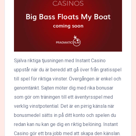
Själva riktiga tjusningen med Instant Casino
uppstår när du är beredd att gå över från gratisspel
till spel för riktiga vinster. Övergången är enkel och
genomtänkt. Sajten möter dig med rika bonusar
som gör om träningen till ett äventyrsspel med
verklig vinstpotential. Det är en pirrig känsla när
bonusmedel sätts in på ditt konto och spelen du
redan kan nu kan ge dig en riktig belöning. Instant
Casino gör ett bra jobb med att skapa den känslan.