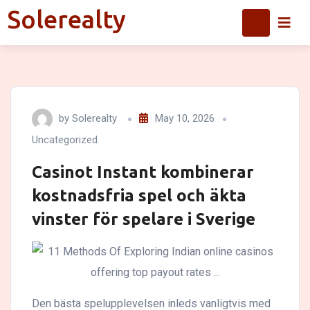
Skip
Solerealty
Solerealty
to
content
by
Solerealty
May 10, 2026
Uncategorized
Casinot Instant kombinerar
kostnadsfria spel och äkta
vinster för spelare i Sverige
Den bästa spelupplevelsen inleds vanligtvis med