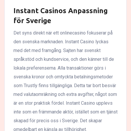
Instant Casinos Anpassning
för Sverige
Det syns direkt när ett onlinecasino fokuserar på
den svenska marknaden. Instant Casino lyckas
med det med framgång. Sajten har svenskt
språkstöd och kundservice, och den känner till de
lokala preferenserna. Alla transaktioner görs i
svenska kronor och omtyckta betalningsmetoder
som Trustly finns tillgängliga. Detta tar bort besvär
med valutaomräkning och extra avgifter, något som
är en stor praktisk fördel. Instant Casino upplevs
inte som en främmande aktör, istället som en tjänst
skapad för precis oss i Sverige. Det skapar
omedelbart en känsla av tillhörighet.