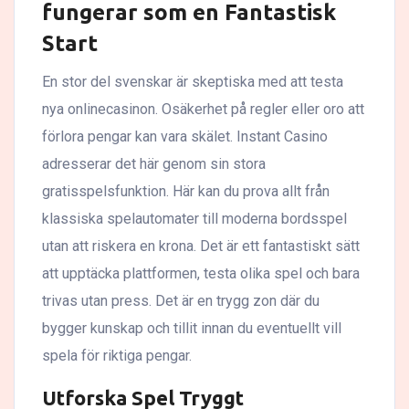
fungerar som en Fantastisk
Start
En stor del svenskar är skeptiska med att testa
nya onlinecasinon. Osäkerhet på regler eller oro att
förlora pengar kan vara skälet. Instant Casino
adresserar det här genom sin stora
gratisspelsfunktion. Här kan du prova allt från
klassiska spelautomater till moderna bordsspel
utan att riskera en krona. Det är ett fantastiskt sätt
att upptäcka plattformen, testa olika spel och bara
trivas utan press. Det är en trygg zon där du
bygger kunskap och tillit innan du eventuellt vill
spela för riktiga pengar.
Utforska Spel Tryggt