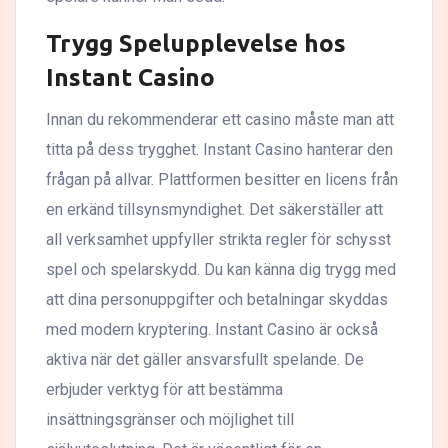
Trygg Spelupplevelse hos
Instant Casino
Innan du rekommenderar ett casino måste man att
titta på dess trygghet. Instant Casino hanterar den
frågan på allvar. Plattformen besitter en licens från
en erkänd tillsynsmyndighet. Det säkerställer att
all verksamhet uppfyller strikta regler för schysst
spel och spelarskydd. Du kan känna dig trygg med
att dina personuppgifter och betalningar skyddas
med modern kryptering. Instant Casino är också
aktiva när det gäller ansvarsfullt spelande. De
erbjuder verktyg för att bestämma
insättningsgränser och möjlighet till