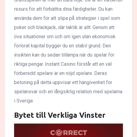
resurs för att förbättra dina färdigheter. Du kan
använda dem för att slipa på strategier i spel som
poker och blackjack, där taktik är allt. Genom att
öva situationer om och om igen utan ekonomisk
förlorat kapital bygger du en stabil grund. Den
insikten kan du sedan tillämpa när du spelar för
riktiga pengar. Instant Casino förstår att en väl
förberedd spelare är en nöjd spelare. Deras
betoning på detta uppvisar ett hängivenhet för
spelansvar och en långsiktig relation med spelarna
i Sverige.
Bytet till Verkliga Vinster