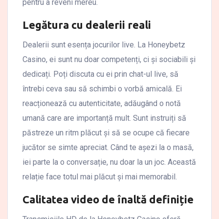
pentru a reveni mereu.
Legătura cu dealerii reali
Dealerii sunt esența jocurilor live. La Honeybetz
Casino, ei sunt nu doar competenți, ci și sociabili și
dedicați. Poți discuta cu ei prin chat-ul live, să
întrebi ceva sau să schimbi o vorbă amicală. Ei
reacționează cu autenticitate, adăugând o notă
umană care are importanță mult. Sunt instruiți să
păstreze un ritm plăcut și să se ocupe că fiecare
jucător se simte apreciat. Când te așezi la o masă,
iei parte la o conversație, nu doar la un joc. Această
relație face totul mai plăcut și mai memorabil.
Calitatea video de înaltă definiție