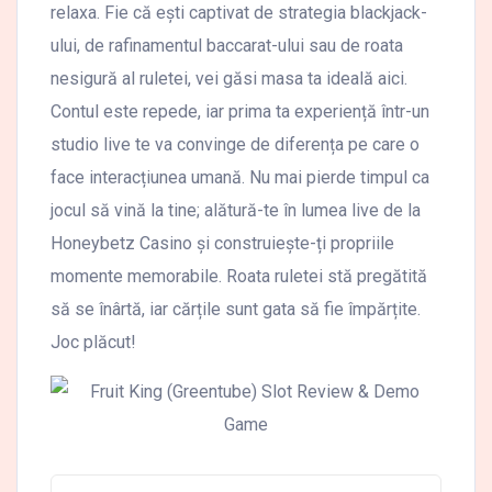
relaxa. Fie că ești captivat de strategia blackjack-
ului, de rafinamentul baccarat-ului sau de roata
nesigură al ruletei, vei găsi masa ta ideală aici.
Contul este repede, iar prima ta experiență într-un
studio live te va convinge de diferența pe care o
face interacțiunea umană. Nu mai pierde timpul ca
jocul să vină la tine; alătură-te în lumea live de la
Honeybetz Casino și construiește-ți propriile
momente memorabile. Roata ruletei stă pregătită
să se înârtă, iar cărțile sunt gata să fie împărțite.
Joc plăcut!