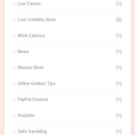
Live Casino
(1)
Low Volatility Slots
(2)
MGA Casinos
(1)
News
(1)
Nieuwe Slots
(1)
Online Gokken Tips
(1)
PayPal Casinos
(1)
Roulette
(1)
Safe Gambling
(1)