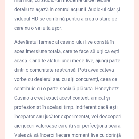
mai mult, cu studio-uri moderne unde fiecare
detaliu te așază în centrul acțiunii. Audio-ul clar și
videoul HD se combină pentru a crea o stare pe
care nu o vei uita ușor.
Adevăratul farmec al casino-ului live constă în
acea imersiune totală, care te face să uiți că ești
acasă. Când te alături unei mese live, ajungi parte
dintr-o comunitate restrânsă. Poți avea câteva
vorbe cu dealerul sau cu alți concurenți, ceea ce
contribuie cu o parte socială plăcută. Honeybetz
Casino a creat exact acest context, amical și
profesionist în același timp. Indiferent dacă ești
începător sau jucător experimentat, vei descoperi
aici jocuri valoroase care îți vor perfecționa seara.
Valează să încerci fiecare moment live cu dorință