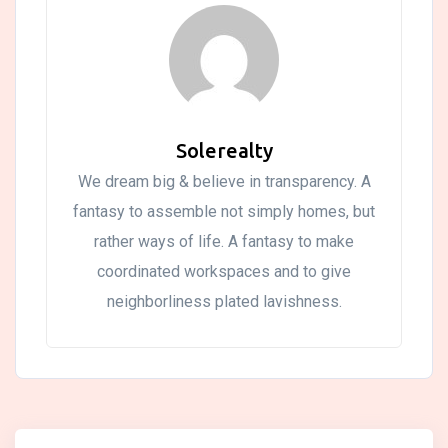
Solerealty
We dream big & believe in transparency. A
fantasy to assemble not simply homes, but
rather ways of life. A fantasy to make
coordinated workspaces and to give
neighborliness plated lavishness.