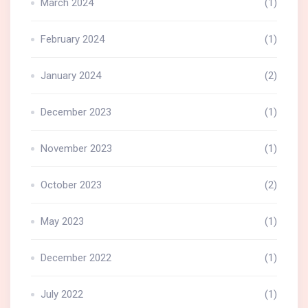
March 2024
(1)
February 2024
(1)
January 2024
(2)
December 2023
(1)
November 2023
(1)
October 2023
(2)
May 2023
(1)
December 2022
(1)
July 2022
(1)