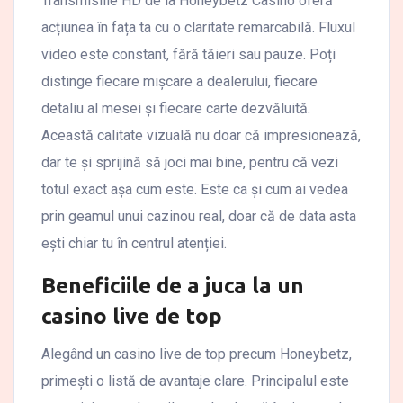
Transmisiile HD de la Honeybetz Casino oferă
acțiunea în fața ta cu o claritate remarcabilă. Fluxul
video este constant, fără tăieri sau pauze. Poți
distinge fiecare mișcare a dealerului, fiecare
detaliu al mesei și fiecare carte dezvăluită.
Această calitate vizuală nu doar că impresionează,
dar te și sprijină să joci mai bine, pentru că vezi
totul exact așa cum este. Este ca și cum ai vedea
prin geamul unui cazinou real, doar că de data asta
ești chiar tu în centrul atenției.
Beneficiile de a juca la un
casino live de top
Alegând un casino live de top precum Honeybetz,
primești o listă de avantaje clare. Principalul este