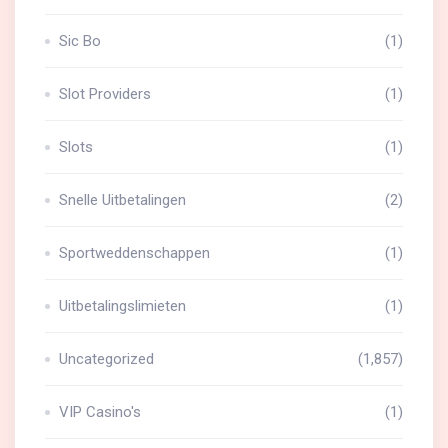
Sic Bo
(1)
Slot Providers
(1)
Slots
(1)
Snelle Uitbetalingen
(2)
Sportweddenschappen
(1)
Uitbetalingslimieten
(1)
Uncategorized
(1,857)
VIP Casino's
(1)