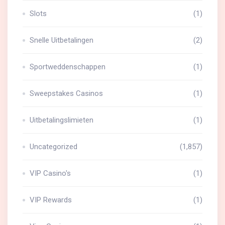
Slots
(1)
Snelle Uitbetalingen
(2)
Sportweddenschappen
(1)
Sweepstakes Casinos
(1)
Uitbetalingslimieten
(1)
Uncategorized
(1,857)
VIP Casino's
(1)
VIP Rewards
(1)