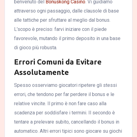
benvenuto del
Bonuskong Casino
. Vi guidiamo
attraverso ogni passaggio, dalle clausole di base
alle tattiche per sfruttare al meglio dal bonus.
L’scopo è preciso: farvi iniziare con il piede
favorevole, mutando il primo deposito in una base
di gioco più robusta.
Errori Comuni da Evitare
Assolutamente
Spesso osserviamo giocatori ripetere gli stessi
errori, che tendono per far perdere il bonus e le
relative vincite. Il primo è non fare caso alla
scadenza per soddisfare i termini. Il secondo è
tentare a prelevare subito, cancellando il bonus in
automatico. Altri errori tipici sono giocare su giochi