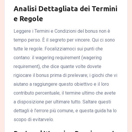
Analisi Dettagliata dei Termini
e Regole
Leggere i Termini e Condizioni del bonus non è
tempo perso. È il segreto per vincere. Qui ci sono
tutte le regole. Focalizziamoci sui punti che
contano: il wagering requirement (wagering
requirement), che dice quante volte dovete
rigiocare il bonus prima di prelevare; i giochi che vi
aiutano a raggiungere questo obiettivo e il loro
contributo percentuale; il termine ultimo che avete
a disposizione per ultimare tutto. Saltare questi
dettagli è l’errore più comune, e questa guida ha lo
scopo di evitarvelo.