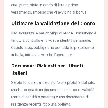
quel punto siete in grado di fare il primo
versamento, l’mossa che vi avvicina al bonus.
Ultimare la Validazione del Conto
Per sicurezza e per obbligo di legge, Bonuskong è
tenuto a controllare la vostra identità personale.
Questo step, obbligatorio per tutte le piattaforme
in Italia, tutela sia voi che l’operatore.
Documenti Richiesti per i Utenti
Italiani
Sarete tenuti a caricare, nell’zona protetta del sito,
una fotocopia di un documento in corso di validità
(carta d’identità o patente) e una documento di
residenza recente, tipo una bolletta.