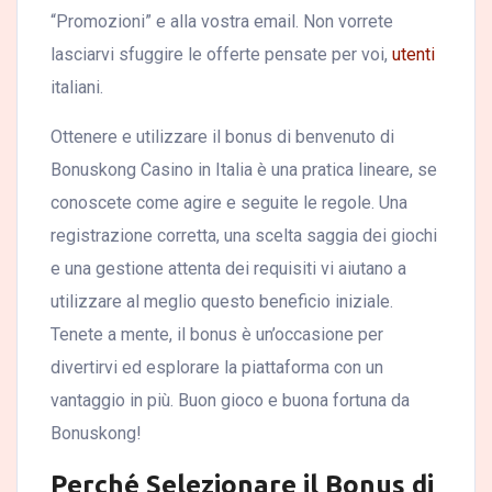
“Promozioni” e alla vostra email. Non vorrete
lasciarvi sfuggire le offerte pensate per voi,
utenti
italiani.
Ottenere e utilizzare il bonus di benvenuto di
Bonuskong Casino in Italia è una pratica lineare, se
conoscete come agire e seguite le regole. Una
registrazione corretta, una scelta saggia dei giochi
e una gestione attenta dei requisiti vi aiutano a
utilizzare al meglio questo beneficio iniziale.
Tenete a mente, il bonus è un’occasione per
divertirvi ed esplorare la piattaforma con un
vantaggio in più. Buon gioco e buona fortuna da
Bonuskong!
Perché Selezionare il Bonus di