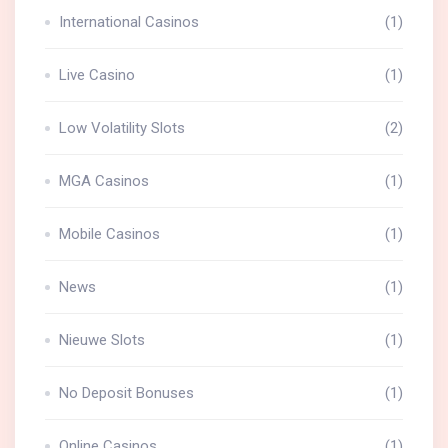
International Casinos
(1)
Live Casino
(1)
Low Volatility Slots
(2)
MGA Casinos
(1)
Mobile Casinos
(1)
News
(1)
Nieuwe Slots
(1)
No Deposit Bonuses
(1)
Online Casinos
(1)