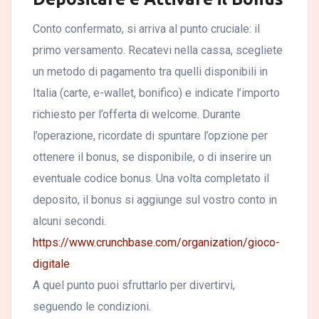
Conto confermato, si arriva al punto cruciale: il
primo versamento. Recatevi nella cassa, scegliete
un metodo di pagamento tra quelli disponibili in
Italia (carte, e-wallet, bonifico) e indicate l’importo
richiesto per l’offerta di welcome. Durante
l’operazione, ricordate di spuntare l’opzione per
ottenere il bonus, se disponibile, o di inserire un
eventuale codice bonus. Una volta completato il
deposito, il bonus si aggiunge sul vostro conto in
alcuni secondi.
https://www.crunchbase.com/organization/gioco-
digitale
A quel punto puoi sfruttarlo per divertirvi,
seguendo le condizioni.