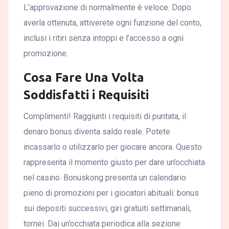
L’approvazione di normalmente è veloce. Dopo
averla ottenuta, attiverete ogni funzione del conto,
inclusi i ritiri senza intoppi e l’accesso a ogni
promozione.
Cosa Fare Una Volta
Soddisfatti i Requisiti
Complimenti! Raggiunti i requisiti di puntata, il
denaro bonus diventa saldo reale. Potete
incassarlo o utilizzarlo per giocare ancora. Questo
rappresenta il momento giusto per dare un’occhiata
nel casino. Bonuskong presenta un calendario
pieno di promozioni per i giocatori abituali: bonus
sui depositi successivi, giri gratuiti settimanali,
tornei. Dai un’occhiata periodica alla sezione