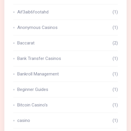
Aif3aib6footahd
(1)
Anonymous Casinos
(1)
Baccarat
(2)
Bank Transfer Casinos
(1)
Bankroll Management
(1)
Beginner Guides
(1)
Bitcoin Casino's
(1)
casino
(1)