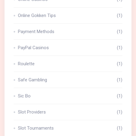
Online Gokken Tips
(1)
Payment Methods
(1)
PayPal Casinos
(1)
Roulette
(1)
Safe Gambling
(1)
Sic Bo
(1)
Slot Providers
(1)
Slot Tournaments
(1)