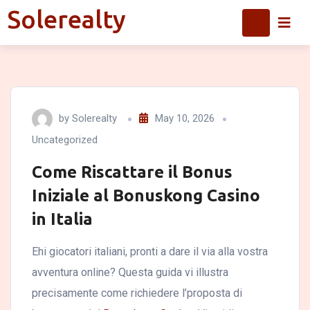
Skip
Solerealty
Solerealty
to
content
by
Solerealty
May 10, 2026
Uncategorized
Come Riscattare il Bonus
Iniziale al Bonuskong Casino
in Italia
Ehi giocatori italiani, pronti a dare il via alla vostra
avventura online? Questa guida vi illustra
precisamente come richiedere l’proposta di