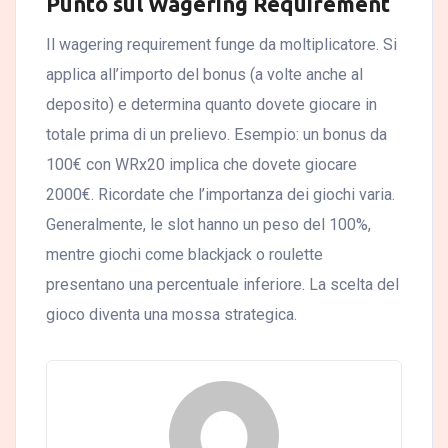
Punto sul Wagering Requirement
Il wagering requirement funge da moltiplicatore. Si
applica all’importo del bonus (a volte anche al
deposito) e determina quanto dovete giocare in
totale prima di un prelievo. Esempio: un bonus da
100€ con WRx20 implica che dovete giocare
2000€. Ricordate che l’importanza dei giochi varia.
Generalmente, le slot hanno un peso del 100%,
mentre giochi come blackjack o roulette
presentano una percentuale inferiore. La scelta del
gioco diventa una mossa strategica.