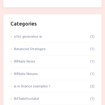
Categories
a16z generative ai
(1)
Advanced Strategies
(1)
Affiliate News
(1)
Affiliate Nieuws
(1)
ai in finance examples 1
(2)
Aif3aib6footahd
(1)