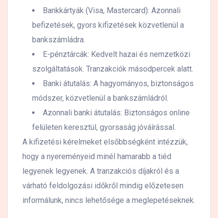
Bankkártyák (Visa, Mastercard): Azonnali
befizetések, gyors kifizetések közvetlenül a
bankszámládra.
E-pénztárcák: Kedvelt hazai és nemzetközi
szolgáltatások. Tranzakciók másodpercek alatt.
Banki átutalás: A hagyományos, biztonságos
módszer, közvetlenül a bankszámládról.
Azonnali banki átutalás: Biztonságos online
felületen keresztül, gyorsaság jóváírással.
A kifizetési kérelmeket elsőbbségként intézzük,
hogy a nyereményeid minél hamarabb a tiéd
legyenek legyenek. A tranzakciós díjakról és a
várható feldolgozási időkről mindig előzetesen
informálunk, nincs lehetősége a meglepetéseknek.