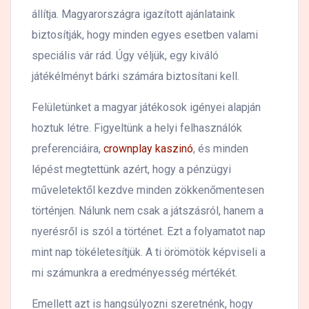
állítja. Magyarországra igazított ajánlataink
biztosítják, hogy minden egyes esetben valami
speciális vár rád. Úgy véljük, egy kiváló
játékélményt bárki számára biztosítani kell.
Felületünket a magyar játékosok igényei alapján
hoztuk létre. Figyeltünk a helyi felhasználók
preferenciáira,
crownplay kaszinó
, és minden
lépést megtettünk azért, hogy a pénzügyi
műveletektől kezdve minden zökkenőmentesen
történjen. Nálunk nem csak a játszásról, hanem a
nyerésről is szól a történet. Ezt a folyamatot nap
mint nap tökéletesítjük. A ti örömötök képviseli a
mi számunkra a eredményesség mértékét.
Emellett azt is hangsúlyozni szeretnénk, hogy