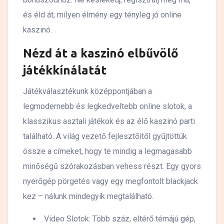
és éld át, milyen élmény egy tényleg jó online
kaszinó.
Nézd át a kaszinó elbűvölő
játékkínálatát
Játékválasztékunk középpontjában a
legmodernebb és legkedveltebb online slotok, a
klasszikus asztali játékok és az élő kaszinó parti
található. A világ vezető fejlesztőitől gyűjtöttük
össze a címeket, hogy te mindig a legmagasabb
minőségű szórakozásban vehess részt. Egy gyors
nyerőgép pörgetés vagy egy megfontolt blackjack
kez – nálunk mindegyik megtalálható.
Video Slotok: Több száz, eltérő témájú gép,