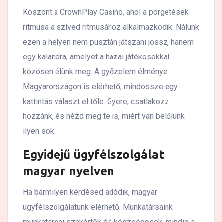
Köszönt a CrownPlay Casino, ahol a pörgetések
ritmusa a szíved ritmusához alkalmazkodik. Nálunk
ezen a helyen nem pusztán játszani jössz, hanem
egy kalandra, amelyet a hazai játékosokkal
közösen élünk meg. A győzelem élménye
Magyarországon is elérhető, mindössze egy
kattintás választ el tőle. Gyere, csatlakozz
hozzánk, és nézd meg te is, miért van belőlünk
ilyen sok.
Egyidejű ügyfélszolgálat
magyar nyelven
Ha bármilyen kérdésed adódik, magyar
ügyfélszolgálatunk elérhető. Munkatársaink
munkatársai szakértők és készségesek, mindig a