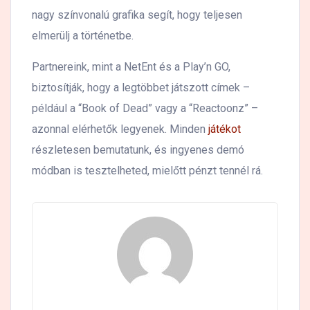
nagy színvonalú grafika segít, hogy teljesen
elmerülj a történetbe.
Partnereink, mint a NetEnt és a Play’n GO,
biztosítják, hogy a legtöbbet játszott címek –
például a “Book of Dead” vagy a “Reactoonz” –
azonnal elérhetők legyenek. Minden
játékot
részletesen bemutatunk, és ingyenes demó
módban is tesztelheted, mielőtt pénzt tennél rá.