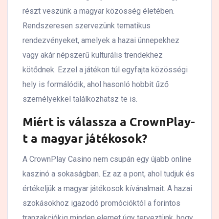
részt veszünk a magyar közösség életében.
Rendszeresen szervezünk tematikus
rendezvényeket, amelyek a hazai ünnepekhez
vagy akár népszerű kulturális trendekhez
kötődnek. Ezzel a játékon túl egyfajta közösségi
hely is formálódik, ahol hasonló hobbit űző
személyekkel találkozhatsz te is.
Miért is válassza a CrownPlay-
t a magyar játékosok?
A CrownPlay Casino nem csupán egy újabb online
kaszinó a sokaságban. Ez az a pont, ahol tudjuk és
értékeljük a magyar játékosok kívánalmait. A hazai
szokásokhoz igazodó promócióktól a forintos
tranzakciókig minden elemet úgy terveztünk, hogy