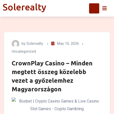
Skip
Solerealty
Solerealty
to
content
by
Solerealty
May 10, 2026
Uncategorized
CrownPlay Casino – Minden
megtett összeg közelebb
vezet a győzelemhez
Magyarországon