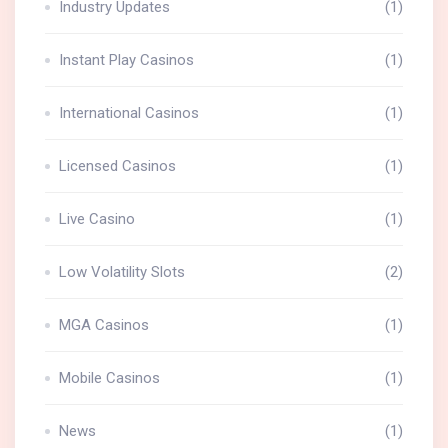
Industry Updates
(1)
Instant Play Casinos
(1)
International Casinos
(1)
Licensed Casinos
(1)
Live Casino
(1)
Low Volatility Slots
(2)
MGA Casinos
(1)
Mobile Casinos
(1)
News
(1)