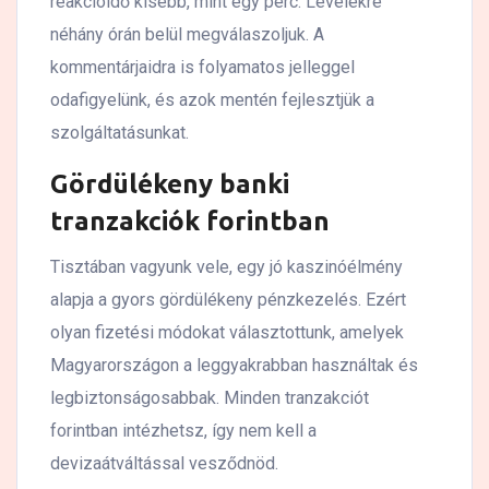
reakcióidő kisebb, mint egy perc. Levelekre
néhány órán belül megválaszoljuk. A
kommentárjaidra is folyamatos jelleggel
odafigyelünk, és azok mentén fejlesztjük a
szolgáltatásunkat.
Gördülékeny banki
tranzakciók forintban
Tisztában vagyunk vele, egy jó kaszinóélmény
alapja a gyors gördülékeny pénzkezelés. Ezért
olyan fizetési módokat választottunk, amelyek
Magyarországon a leggyakrabban használtak és
legbiztonságosabbak. Minden tranzakciót
forintban intézhetsz, így nem kell a
devizaátváltással vesződnöd.