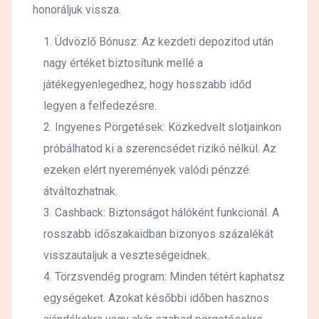
honoráljuk vissza.
Üdvözlő Bónusz: Az kezdeti depozitod után
nagy értéket biztosítunk mellé a
játékegyenlegedhez, hogy hosszabb időd
legyen a felfedezésre.
Ingyenes Pörgetések: Közkedvelt slotjainkon
próbálhatod ki a szerencsédet rizikó nélkül. Az
ezeken elért nyeremények valódi pénzzé
átváltozhatnak.
Cashback: Biztonságot hálóként funkcionál. A
rosszabb időszakaidban bizonyos százalékát
visszautaljuk a veszteségeidnek.
Törzsvendég program: Minden tétért kaphatsz
egységeket. Azokat későbbi időben hasznos