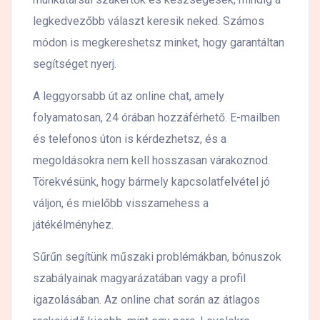
legkedvezőbb választ keresik neked. Számos
módon is megkereshetsz minket, hogy garantáltan
segítséget nyerj.
A leggyorsabb út az online chat, amely
folyamatosan, 24 órában hozzáférhető. E-mailben
és telefonos úton is kérdezhetsz, és a
megoldásokra nem kell hosszasan várakoznod.
Törekvésünk, hogy bármely kapcsolatfelvétel jó
váljon, és mielőbb visszamehess a
játékélményhez.
Sűrűn segítünk műszaki problémákban, bónuszok
szabályainak magyarázatában vagy a profil
igazolásában. Az online chat során az átlagos