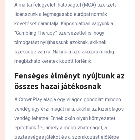
A máltai felügyeleti hatóságtól (MGA) szerzett
licenszünk a legmagasabb európai normák
követését garantálja. Kapcsolatban vagyunk a
“Gambling Therapy” szervezettel is, hogy
támogatást nyújthassunk azoknak, akiknek
szüksége van rá. Nálunk a szórakozás mindig
megbízható keretek között történik.
Fenséges élményt nyújtunk az
összes hazai játékosnak
A CrownPlay alapja egy világos gondolat: minden
vendég úgy érzi magát nála, akárha az kizárólagos
vendég lehetne. Ennek okán olyan környezetet
építettünk fel, amely a megbízhatóságot, a
tisztességes játékot és a szórakozást előtérbe