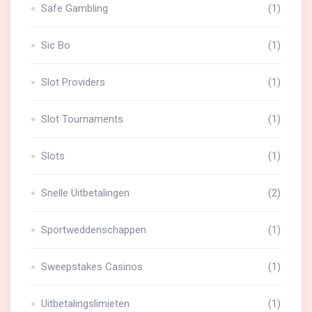
Safe Gambling
(1)
Sic Bo
(1)
Slot Providers
(1)
Slot Tournaments
(1)
Slots
(1)
Snelle Uitbetalingen
(2)
Sportweddenschappen
(1)
Sweepstakes Casinos
(1)
Uitbetalingslimieten
(1)