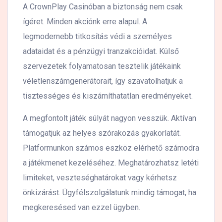
A CrownPlay Casinóban a biztonság nem csak
ígéret. Minden akciónk erre alapul. A
legmodernebb titkosítás védi a személyes
adataidat és a pénzügyi tranzakcióidat. Külső
szervezetek folyamatosan tesztelik játékaink
véletlenszámgenerátorait, így szavatolhatjuk a
tisztességes és kiszámíthatatlan eredményeket.
A megfontolt játék súlyát nagyon vesszük. Aktívan
támogatjuk az helyes szórakozás gyakorlatát.
Platformunkon számos eszköz elérhető számodra
a játékmenet kezeléséhez. Meghatározhatsz letéti
limiteket, veszteséghatárokat vagy kérhetsz
önkizárást. Ügyfélszolgálatunk mindig támogat, ha
megkeresésed van ezzel ügyben.