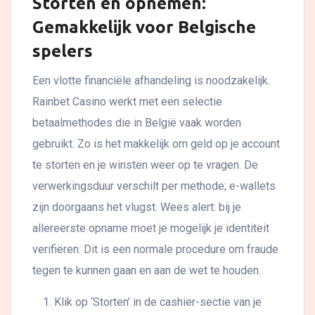
Storten en opnemen:
Gemakkelijk voor Belgische
spelers
Een vlotte financiële afhandeling is noodzakelijk.
Rainbet Casino werkt met een selectie
betaalmethodes die in België vaak worden
gebruikt. Zo is het makkelijk om geld op je account
te storten en je winsten weer op te vragen. De
verwerkingsduur verschilt per methode; e-wallets
zijn doorgaans het vlugst. Wees alert: bij je
allereerste opname moet je mogelijk je identiteit
verifiëren. Dit is een normale procedure om fraude
tegen te kunnen gaan en aan de wet te houden.
Klik op ‘Storten’ in de cashier-sectie van je