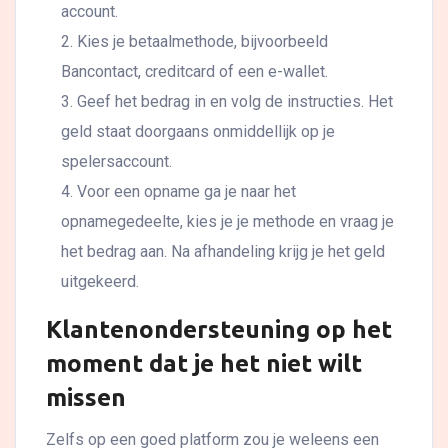
account.
Kies je betaalmethode, bijvoorbeeld
Bancontact, creditcard of een e-wallet.
Geef het bedrag in en volg de instructies. Het
geld staat doorgaans onmiddellijk op je
spelersaccount.
Voor een opname ga je naar het
opnamegedeelte, kies je je methode en vraag je
het bedrag aan. Na afhandeling krijg je het geld
uitgekeerd.
Klantenondersteuning op het
moment dat je het niet wilt
missen
Zelfs op een goed platform zou je weleens een