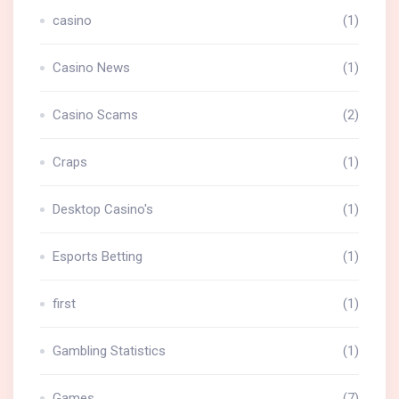
casino
(1)
Casino News
(1)
Casino Scams
(2)
Craps
(1)
Desktop Casino's
(1)
Esports Betting
(1)
first
(1)
Gambling Statistics
(1)
Games
(7)