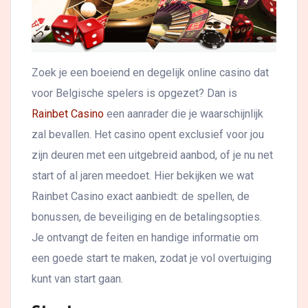
Zoek je een boeiend en degelijk online casino dat
voor Belgische spelers is opgezet? Dan is
Rainbet Casino
een aanrader die je waarschijnlijk
zal bevallen. Het casino opent exclusief voor jou
zijn deuren met een uitgebreid aanbod, of je nu net
start of al jaren meedoet. Hier bekijken we wat
Rainbet Casino exact aanbiedt: de spellen, de
bonussen, de beveiliging en de betalingsopties.
Je ontvangt de feiten en handige informatie om
een goede start te maken, zodat je vol overtuiging
kunt van start gaan.