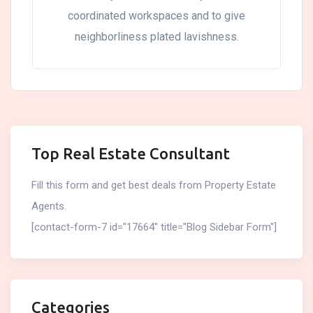
coordinated workspaces and to give
neighborliness plated lavishness.
Top Real Estate Consultant
Fill this form and get best deals from Property Estate
Agents.
[contact-form-7 id="17664" title="Blog Sidebar Form"]
Categories