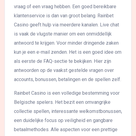
vraag of een vraag hebben. Een goed bereikbare
klantenservice is dan van groot belang. Rainbet
Casino geeft hulp via meerdere kanalen. Live chat
is vaak de vlugste manier om een onmiddellijk
antwoord te krijgen. Voor minder dringende zaken
kun je een e-mail zenden. Het is een goed idee om
als eerste de FAQ-sectie te bekijken. Hier zijn
antwoorden op de vaakst gestelde vragen over
accounts, bonussen, betalingen en de spellen zelf.
Rainbet Casino is een volledige bestemming voor
Belgische spelers. Het bezit een omvangrijke
collectie spellen, interessante welkomstbonussen,
een duidelijke focus op veiligheid en gangbare
betaalmethodes. Alle aspecten voor een prettige