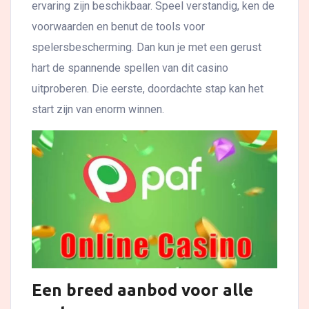
ervaring zijn beschikbaar. Speel verstandig, ken de
voorwaarden en benut de tools voor
spelersbescherming. Dan kun je met een gerust
hart de spannende spellen van dit casino
uitproberen. Die eerste, doordachte stap kan het
start zijn van enorm winnen.
Een breed aanbod voor alle