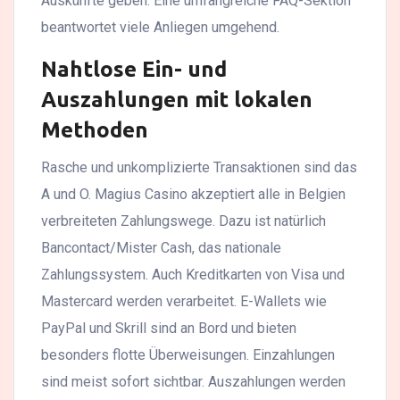
Auskünfte geben. Eine umfangreiche FAQ-Sektion
beantwortet viele Anliegen umgehend.
Nahtlose Ein- und
Auszahlungen mit lokalen
Methoden
Rasche und unkomplizierte Transaktionen sind das
A und O. Magius Casino akzeptiert alle in Belgien
verbreiteten Zahlungswege. Dazu ist natürlich
Bancontact/Mister Cash, das nationale
Zahlungssystem. Auch Kreditkarten von Visa und
Mastercard werden verarbeitet. E-Wallets wie
PayPal und Skrill sind an Bord und bieten
besonders flotte Überweisungen. Einzahlungen
sind meist sofort sichtbar. Auszahlungen werden