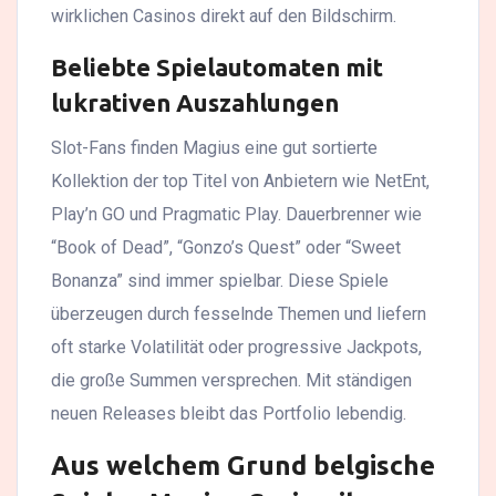
wirklichen Casinos direkt auf den Bildschirm.
Beliebte Spielautomaten mit
lukrativen Auszahlungen
Slot-Fans finden Magius eine gut sortierte
Kollektion der top Titel von Anbietern wie NetEnt,
Play’n GO und Pragmatic Play. Dauerbrenner wie
“Book of Dead”, “Gonzo’s Quest” oder “Sweet
Bonanza” sind immer spielbar. Diese Spiele
überzeugen durch fesselnde Themen und liefern
oft starke Volatilität oder progressive Jackpots,
die große Summen versprechen. Mit ständigen
neuen Releases bleibt das Portfolio lebendig.
Aus welchem Grund belgische