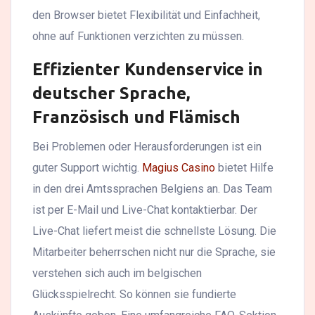
den Browser bietet Flexibilität und Einfachheit,
ohne auf Funktionen verzichten zu müssen.
Effizienter Kundenservice in
deutscher Sprache,
Französisch und Flämisch
Bei Problemen oder Herausforderungen ist ein
guter Support wichtig.
Magius Casino
bietet Hilfe
in den drei Amtssprachen Belgiens an. Das Team
ist per E-Mail und Live-Chat kontaktierbar. Der
Live-Chat liefert meist die schnellste Lösung. Die
Mitarbeiter beherrschen nicht nur die Sprache, sie
verstehen sich auch im belgischen
Glücksspielrecht. So können sie fundierte