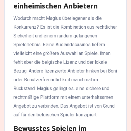
einheimischen Anbietern
Wodurch macht Magius überlegener als die
Konkurrenz? Es ist die Kombination aus rechtlicher
Sicherheit und einem rundum gelungenen
Spielerlebnis. Reine Auslandscasinos liefern
vielleicht eine größere Auswahl an Spiele, ihnen
fehlt aber die belgische Lizenz und der lokale
Bezug. Andere lizenzierte Anbieter hinken bei Boni
oder Benutzerfreundlichkeit manchmal im
Rückstand. Magius gelingt es, eine sichere und
rechtmäßige Plattform mit einem unterhaltsamen
Angebot zu verbinden. Das Angebot ist von Grund
auf für den belgischen Spieler konzipiert.
Bewusstes Spielen im