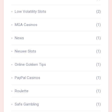
Low Volatility Slots
(2)
MGA Casinos
(1)
News
(1)
Nieuwe Slots
(1)
Online Gokken Tips
(1)
PayPal Casinos
(1)
Roulette
(1)
Safe Gambling
(1)