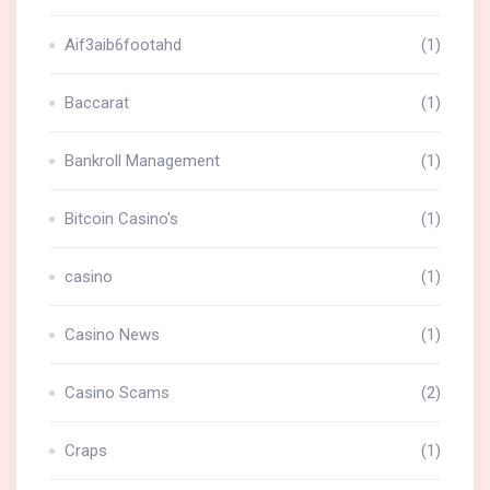
Aif3aib6footahd
(1)
Baccarat
(1)
Bankroll Management
(1)
Bitcoin Casino's
(1)
casino
(1)
Casino News
(1)
Casino Scams
(2)
Craps
(1)