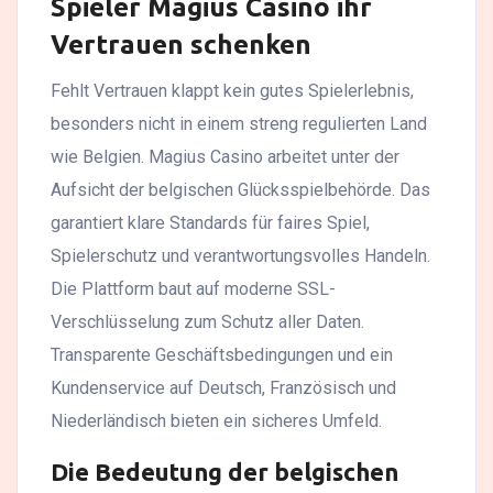
Spieler Magius Casino ihr
Vertrauen schenken
Fehlt Vertrauen klappt kein gutes Spielerlebnis,
besonders nicht in einem streng regulierten Land
wie Belgien. Magius Casino arbeitet unter der
Aufsicht der belgischen Glücksspielbehörde. Das
garantiert klare Standards für faires Spiel,
Spielerschutz und verantwortungsvolles Handeln.
Die Plattform baut auf moderne SSL-
Verschlüsselung zum Schutz aller Daten.
Transparente Geschäftsbedingungen und ein
Kundenservice auf Deutsch, Französisch und
Niederländisch bieten ein sicheres Umfeld.
Die Bedeutung der belgischen