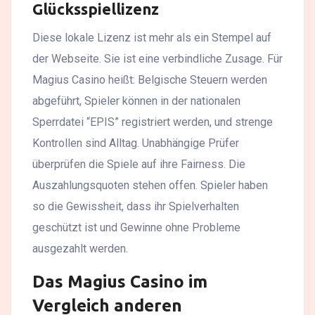
Glücksspiellizenz
Diese lokale Lizenz ist mehr als ein Stempel auf
der Webseite. Sie ist eine verbindliche Zusage. Für
Magius Casino heißt: Belgische Steuern werden
abgeführt, Spieler können in der nationalen
Sperrdatei “EPIS” registriert werden, und strenge
Kontrollen sind Alltag. Unabhängige Prüfer
überprüfen die Spiele auf ihre Fairness. Die
Auszahlungsquoten stehen offen. Spieler haben
so die Gewissheit, dass ihr Spielverhalten
geschützt ist und Gewinne ohne Probleme
ausgezahlt werden.
Das Magius Casino im
Vergleich anderen