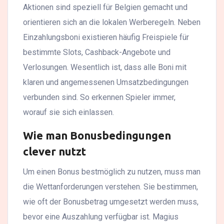
Aktionen sind speziell für Belgien gemacht und
orientieren sich an die lokalen Werberegeln. Neben
Einzahlungsboni existieren häufig Freispiele für
bestimmte Slots, Cashback-Angebote und
Verlosungen. Wesentlich ist, dass alle Boni mit
klaren und angemessenen Umsatzbedingungen
verbunden sind. So erkennen Spieler immer,
worauf sie sich einlassen.
Wie man Bonusbedingungen
clever nutzt
Um einen Bonus bestmöglich zu nutzen, muss man
die Wettanforderungen verstehen. Sie bestimmen,
wie oft der Bonusbetrag umgesetzt werden muss,
bevor eine Auszahlung verfügbar ist. Magius