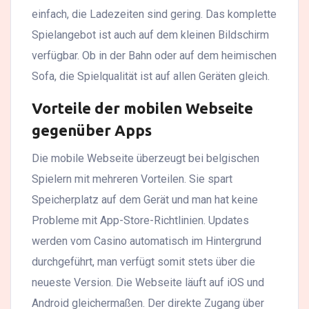
einfach, die Ladezeiten sind gering. Das komplette
Spielangebot ist auch auf dem kleinen Bildschirm
verfügbar. Ob in der Bahn oder auf dem heimischen
Sofa, die Spielqualität ist auf allen Geräten gleich.
Vorteile der mobilen Webseite
gegenüber Apps
Die mobile Webseite überzeugt bei belgischen
Spielern mit mehreren Vorteilen. Sie spart
Speicherplatz auf dem Gerät und man hat keine
Probleme mit App-Store-Richtlinien. Updates
werden vom Casino automatisch im Hintergrund
durchgeführt, man verfügt somit stets über die
neueste Version. Die Webseite läuft auf iOS und
Android gleichermaßen. Der direkte Zugang über